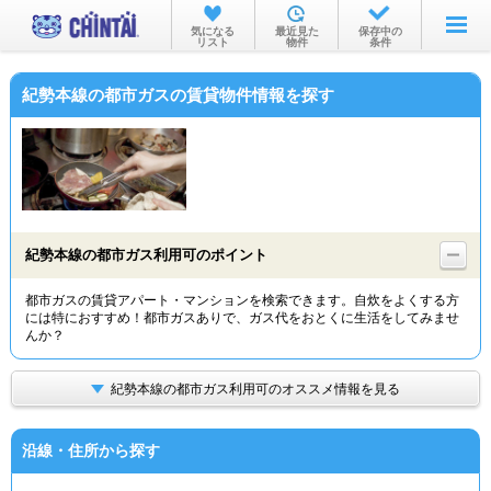
お部屋を探す
気になる
最近見た
保存中の
リスト
物件
条件
沿線・駅から
紀勢本線の都市ガスの賃貸物件情報を探す
住所から
家賃相場から
通勤通学時間から
物件特集から
紀勢本線の都市ガス利用可のポイント
不動産会社から
都市ガスの賃貸アパート・マンションを検索できます。自炊をよくする方
には特におすすめ！都市ガスありで、ガス代をおとくに生活をしてみませ
TOP
んか？
紀勢本線の都市ガス利用可のオススメ情報を見る
沿線・住所から探す