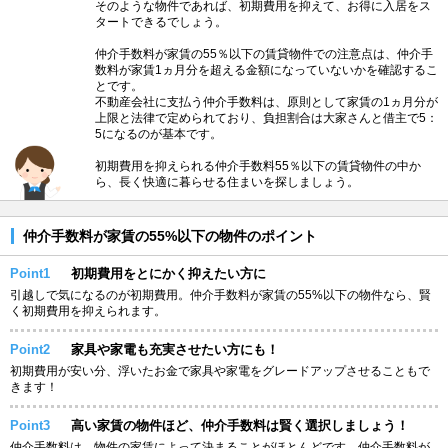
そのような物件であれば、初期費用を抑えて、お得に入居をス
タートできるでしょう。
仲介手数料が家賃の55％以下の賃貸物件での注意点は、仲介手
数料が家賃1ヵ月分を超える金額になっていないかを確認するこ
とです。
不動産会社に支払う仲介手数料は、原則として家賃の1ヵ月分が
上限と法律で定められており、負担割合は大家さんと借主で5：
5になるのが基本です。
初期費用を抑えられる仲介手数料55％以下の賃貸物件の中か
ら、長く快適に暮らせる住まいを探しましょう。
仲介手数料が家賃の55%以下の物件のポイント
Point1
初期費用をとにかく抑えたい方に
引越しで気になるのが初期費用。仲介手数料が家賃の55%以下の物件なら、賢
く初期費用を抑えられます。
Point2
家具や家電も充実させたい方にも！
初期費用が安い分、浮いたお金で家具や家電をグレードアップさせることもで
きます！
Point3
高い家賃の物件ほど、仲介手数料は賢く選択しましょう！
仲介手数料は、物件の家賃によって決まることがほとんどです。仲介手数料が