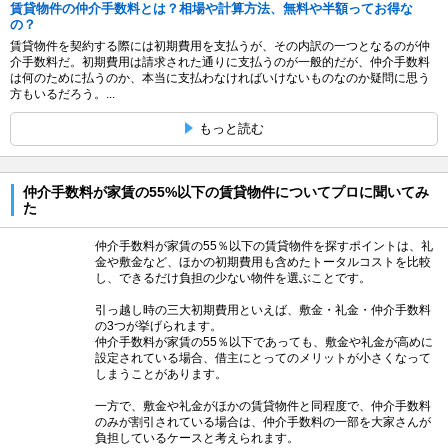
賃貸物件の仲介手数料とは？相場や計算方法、無料や半額ってお得な
の？
賃貸物件を契約する際には初期費用を支払うが、その内訳の一つとなるのが仲
介手数料だ。初期費用は請求された通りに支払うのが一般的だが、仲介手数料
は何のために払うのか、本当に支払わなければいけないものなのか疑問に思う
方もいるだろう。...
もっと読む
仲介手数料が家賃の55%以下の賃貸物件についてプロに聞いてみ
た
仲介手数料が家賃の55％以下の賃貸物件を探すポイントは、礼
金や敷金など、ほかの初期費用も含めたトータルコストを比較
し、できるだけ負担の少ない物件を選ぶことです。
引っ越し時の三大初期費用といえば、敷金・礼金・仲介手数料
の3つが挙げられます。
仲介手数料が家賃の55％以下であっても、敷金や礼金が高めに
設定されている場合、借主にとってのメリットが小さくなって
しまうことがあります。
一方で、敷金や礼金がほかの賃貸物件と同程度で、仲介手数料
のみが割引されている場合は、仲介手数料の一部を大家さんが
負担しているケースと考えられます。