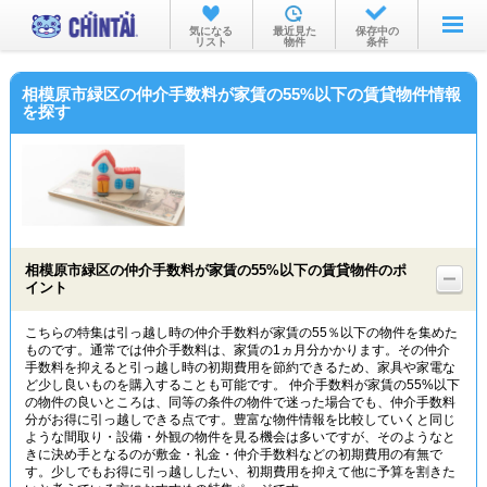
お部屋を探す
気になる
最近見た
保存中の
リスト
物件
条件
沿線・駅から
相模原市緑区の仲介手数料が家賃の55%以下の賃貸物件情報
住所から
を探す
家賃相場から
通勤通学時間から
物件特集から
相模原市緑区の仲介手数料が家賃の55%以下の賃貸物件のポ
不動産会社から
イント
TOP
こちらの特集は引っ越し時の仲介手数料が家賃の55％以下の物件を集めた
ものです。通常では仲介手数料は、家賃の1ヵ月分かかります。その仲介
手数料を抑えると引っ越し時の初期費用を節約できるため、家具や家電な
ど少し良いものを購入することも可能です。 仲介手数料が家賃の55%以下
の物件の良いところは、同等の条件の物件で迷った場合でも、仲介手数料
分がお得に引っ越しできる点です。豊富な物件情報を比較していくと同じ
ような間取り・設備・外観の物件を見る機会は多いですが、そのようなと
きに決め手となるのが敷金・礼金・仲介手数料などの初期費用の有無で
す。少しでもお得に引っ越ししたい、初期費用を抑えて他に予算を割きた