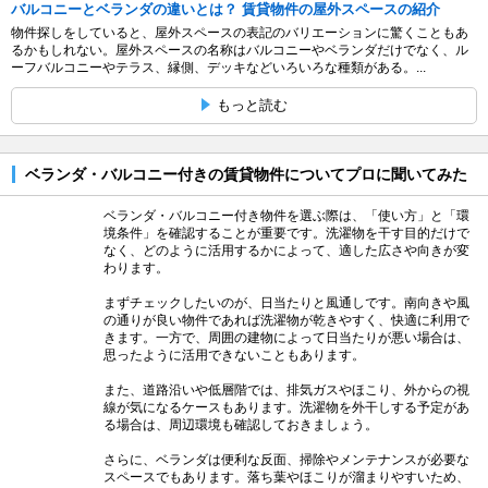
バルコニーとベランダの違いとは？ 賃貸物件の屋外スペースの紹介
物件探しをしていると、屋外スペースの表記のバリエーションに驚くこともあ
るかもしれない。屋外スペースの名称はバルコニーやベランダだけでなく、ル
ーフバルコニーやテラス、縁側、デッキなどいろいろな種類がある。...
もっと読む
ベランダ・バルコニー付きの賃貸物件についてプロに聞いてみた
ベランダ・バルコニー付き物件を選ぶ際は、「使い方」と「環
境条件」を確認することが重要です。洗濯物を干す目的だけで
なく、どのように活用するかによって、適した広さや向きが変
わります。
まずチェックしたいのが、日当たりと風通しです。南向きや風
の通りが良い物件であれば洗濯物が乾きやすく、快適に利用で
きます。一方で、周囲の建物によって日当たりが悪い場合は、
思ったように活用できないこともあります。
また、道路沿いや低層階では、排気ガスやほこり、外からの視
線が気になるケースもあります。洗濯物を外干しする予定があ
る場合は、周辺環境も確認しておきましょう。
さらに、ベランダは便利な反面、掃除やメンテナンスが必要な
スペースでもあります。落ち葉やほこりが溜まりやすいため、