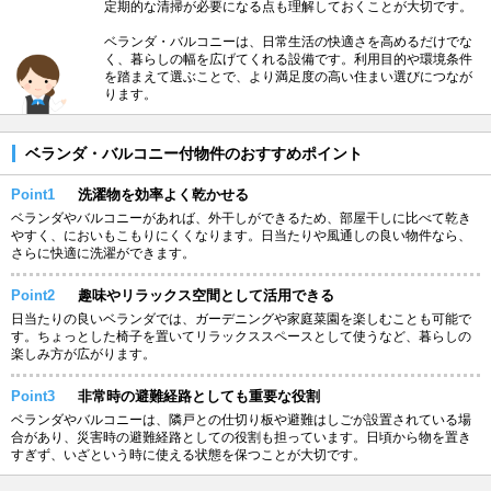
定期的な清掃が必要になる点も理解しておくことが大切です。
ベランダ・バルコニーは、日常生活の快適さを高めるだけでな
く、暮らしの幅を広げてくれる設備です。利用目的や環境条件
を踏まえて選ぶことで、より満足度の高い住まい選びにつなが
ります。
ベランダ・バルコニー付物件のおすすめポイント
Point1
洗濯物を効率よく乾かせる
ベランダやバルコニーがあれば、外干しができるため、部屋干しに比べて乾き
やすく、においもこもりにくくなります。日当たりや風通しの良い物件なら、
さらに快適に洗濯ができます。
Point2
趣味やリラックス空間として活用できる
日当たりの良いベランダでは、ガーデニングや家庭菜園を楽しむことも可能で
す。ちょっとした椅子を置いてリラックススペースとして使うなど、暮らしの
楽しみ方が広がります。
Point3
非常時の避難経路としても重要な役割
ベランダやバルコニーは、隣戸との仕切り板や避難はしごが設置されている場
合があり、災害時の避難経路としての役割も担っています。日頃から物を置き
すぎず、いざという時に使える状態を保つことが大切です。