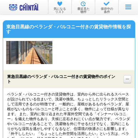
お部屋を探す
気になる
最近見た
保存中の
リスト
物件
条件
沿線・駅から
東急目黒線のベランダ・バルコニー付きの賃貸物件情報を探
住所から
す
家賃相場から
通勤通学時間から
物件特集から
東急目黒線のベランダ・バルコニー付きの賃貸物件のポイン
不動産会社から
ト
TOP
ベランダ・バルコニー付きの賃貸物件は、室内から外に出られるスペース
が設けられている住まいで、洗濯や換気、ちょっとしたリラックス空間と
して活用できるのが特徴です。一般的に、屋根があるものをベランダ、屋
根がないものをバルコニーと呼ぶことが多く、物件によって仕様が異なり
ます。 また、室内に取り込まれた半屋外空間である「インナーバルコニ
ー」を備えた物件もあり、天候に左右されにくい点が魅力です。 ベランダ
やバルコニーがあることで、洗濯物を外に干せるだけでなく、室内にこも
りがちな湿気を逃がしやすくなるなど、住環境の快適さにも影響します。
「外干ししたい」「ちょっとした外空間を活用したい」という方は、ベラ