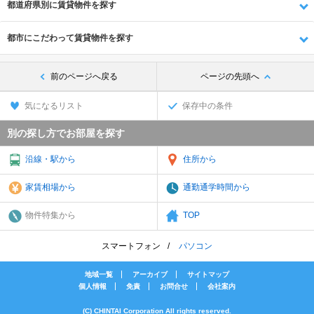
都道府県別に賃貸物件を探す
都市にこだわって賃貸物件を探す
前のページへ戻る
ページの先頭へ
気になるリスト
保存中の条件
別の探し方でお部屋を探す
沿線・駅から
住所から
家賃相場から
通勤通学時間から
物件特集から
TOP
スマートフォン
パソコン
地域一覧
アーカイブ
サイトマップ
個人情報
免責
お問合せ
会社案内
(C) CHINTAI Corporation All rights reserved.