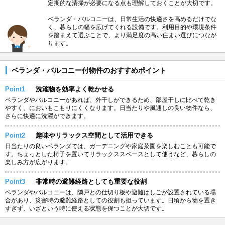
定期的な清掃が必要になる点も理解しておくことが大切です。
ベランダ・バルコニーは、日常生活の快適さを高めるだけでな
く、暮らしの幅を広げてくれる設備です。利用目的や環境条件
を踏まえて選ぶことで、より満足度の高い住まい選びにつなが
ります。
ベランダ・バルコニー付物件のおすすめポイント
Point1
洗濯物を効率よく乾かせる
ベランダやバルコニーがあれば、外干しができるため、部屋干しに比べて乾き
やすく、においもこもりにくくなります。日当たりや風通しの良い物件なら、
さらに快適に洗濯ができます。
Point2
趣味やリラックス空間として活用できる
日当たりの良いベランダでは、ガーデニングや家庭菜園を楽しむことも可能で
す。ちょっとした椅子を置いてリラックススペースとして使うなど、暮らしの
楽しみ方が広がります。
Point3
非常時の避難経路としても重要な役割
ベランダやバルコニーは、隣戸との仕切り板や避難はしごが設置されている場
合があり、災害時の避難経路としての役割も担っています。日頃から物を置き
すぎず、いざという時に使える状態を保つことが大切です。