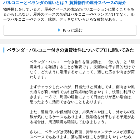
バルコニーとベランダの違いとは？ 賃貸物件の屋外スペースの紹介
物件探しをしていると、屋外スペースの表記のバリエーションに驚くこともあ
るかもしれない。屋外スペースの名称はバルコニーやベランダだけでなく、ル
ーフバルコニーやテラス、縁側、デッキなどいろいろな種類がある。...
もっと読む
ベランダ・バルコニー付きの賃貸物件についてプロに聞いてみた
ベランダ・バルコニー付き物件を選ぶ際は、「使い方」と「環
境条件」を確認することが重要です。洗濯物を干す目的だけで
なく、どのように活用するかによって、適した広さや向きが変
わります。
まずチェックしたいのが、日当たりと風通しです。南向きや風
の通りが良い物件であれば洗濯物が乾きやすく、快適に利用で
きます。一方で、周囲の建物によって日当たりが悪い場合は、
思ったように活用できないこともあります。
また、道路沿いや低層階では、排気ガスやほこり、外からの視
線が気になるケースもあります。洗濯物を外干しする予定があ
る場合は、周辺環境も確認しておきましょう。
さらに、ベランダは便利な反面、掃除やメンテナンスが必要な
スペースでもあります。落ち葉やほこりが溜まりやすいため、