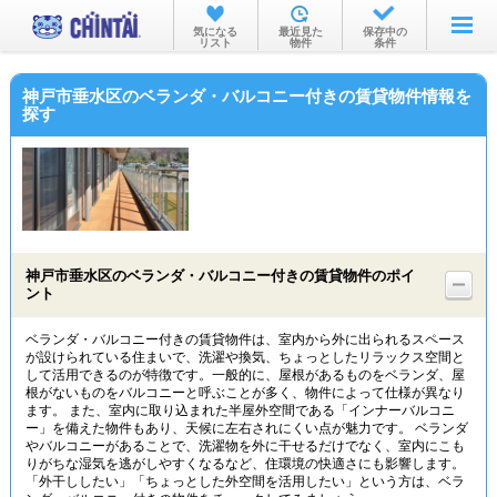
お部屋を探す
気になる
最近見た
保存中の
リスト
物件
条件
沿線・駅から
神戸市垂水区のベランダ・バルコニー付きの賃貸物件情報を
住所から
探す
家賃相場から
通勤通学時間から
物件特集から
神戸市垂水区のベランダ・バルコニー付きの賃貸物件のポイ
不動産会社から
ント
TOP
ベランダ・バルコニー付きの賃貸物件は、室内から外に出られるスペース
が設けられている住まいで、洗濯や換気、ちょっとしたリラックス空間と
して活用できるのが特徴です。一般的に、屋根があるものをベランダ、屋
根がないものをバルコニーと呼ぶことが多く、物件によって仕様が異なり
ます。 また、室内に取り込まれた半屋外空間である「インナーバルコニ
ー」を備えた物件もあり、天候に左右されにくい点が魅力です。 ベランダ
やバルコニーがあることで、洗濯物を外に干せるだけでなく、室内にこも
りがちな湿気を逃がしやすくなるなど、住環境の快適さにも影響します。
「外干ししたい」「ちょっとした外空間を活用したい」という方は、ベラ