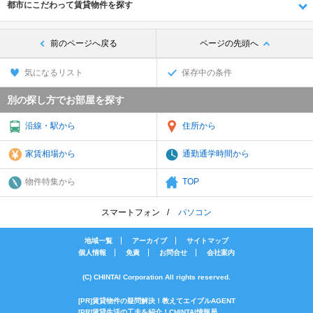
都市にこだわって賃貸物件を探す
前のページへ戻る
ページの先頭へ
気になるリスト
保存中の条件
別の探し方でお部屋を探す
沿線・駅から
住所から
家賃相場から
通勤通学時間から
物件特集から
TOP
スマートフォン
パソコン
地域一覧
アーカイブ
サイトマップ
個人情報
免責
お問合せ
会社案内
(C) CHINTAI Corporation All rights reserved.
[PR]賃貸物件の疑問解決！教えてエイブルAGENT
[PR]賃貸生活の工夫を紹介！CHINTAI情報局