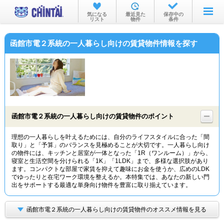
お部屋を探す
気になる
最近見た
保存中の
リスト
物件
条件
沿線・駅から
函館市電２系統の一人暮らし向けの賃貸物件情報を探す
住所から
家賃相場から
通勤通学時間から
物件特集から
函館市電２系統の一人暮らし向けの賃貸物件のポイント
不動産会社から
理想の一人暮らしを叶えるためには、自分のライフスタイルに合った「間
取り」と「予算」のバランスを見極めることが大切です。一人暮らし向け
TOP
の物件には、キッチンと居室が一体となった「1R（ワンルーム）」から、
寝室と生活空間を分けられる「1K」「1LDK」まで、多様な選択肢があり
ます。コンパクトな部屋で家賃を抑えて趣味にお金を使うか、広めのLDK
でゆったりと在宅ワーク環境を整えるか。本特集では、あなたの新しい門
出をサポートする最適な単身向け物件を豊富に取り揃えています。
函館市電２系統の一人暮らし向けの賃貸物件のオススメ情報を見る