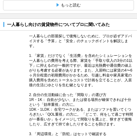
もっと読む
一人暮らし向けの賃貸物件についてプロに聞いてみた
一人暮らしの部屋探しで後悔しないために、プロが必ずアドバ
イスする「予算」と「安全」のチェックポイントを解説しま
す。
1. 「家賃」だけでなく「生活費」を含めたシミュレーションを
一人暮らしの費用を考える際、家賃を「手取り収入の3分の1以
下」に抑えるのが一般的ですが、最近は光熱費や通信費の値上
がりも考慮する必要があります。また、入居時には家賃の4〜6
ヶ月分程度の初期費用がかかるため、引越し料金や家具家電の
購入費用を含めたトータルコストで計画を立てることが、入居
後の生活にゆとりを生む鍵となります。
2. 自分の生活動線に合った「間取り」の選び方
1R・1K： 自炊が少ない、または寝る場所が確保できれば十分
という「効率重視」の方に。
1DK・1LDK： 在宅ワークがある、またはソファを置いてくつ
ろぎたい「QOL重視」の方に。 「どこで、何をして過ごす時間
が一番長いか」をイメージして間取りを選ぶと、狭すぎて後悔
したり、広すぎて持て余したりすることを防げます。
3. 「周辺環境」と「防犯」はセットで確認する