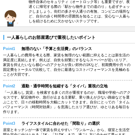
物件自体のセキュリティ（オートロック等）も重要ですが、夜
遅くに帰宅する際の「駅から物件までの道のり」も必ずチェッ
クしましょう。街灯の多さや人通りの有無、コンビニの場所な
ど、自分の歩く時間帯の雰囲気を知ることは、安心な一人暮ら
しを続けるために欠かせないステップです。
一人暮らしのお部屋選びで重視したいポイント
Point1
無理のない「予算と生活費」のバランス
一人暮らしの費用を考える際、家賃を無理のない範囲に抑えることは新生活の
満足度に直結します。例えば、自炊を頻繁にするならスーパーが近いエリア、
家賃を抑えたいなら都心へのアクセスが良い郊外の1Kなど、初期費用や月々の
固定費をトータルで比較して、自分に最適なコストパフォーマンスを見極める
ことが大切です。
Point2
通勤・通学時間を短縮する「タイパ」重視の立地
「一人暮らし 賃貸」を検索する多くの方が重視するのが、職場や学校へのアク
セスです。駅近物件や、急行が止まる主要駅、乗り換えが少ない路線などを選
ぶことで、日々の移動時間を大幅にカットできます。自分にとっての「タイム
パフォーマンス（時間対効果）」を意識したエリア選びが、ゆとりある毎日を
作ります。
Point3
ライフスタイルに合わせた「間取り」の選択
居室とキッチンが一体で家賃を抑えやすい「ワンルーム」から、寝室と生活空
間を完全に分けられる「1K」「1LDK」まで、過ごし方に合わせて選べます。