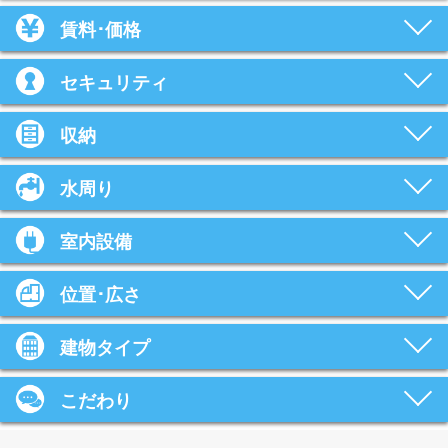
賃料･価格
セキュリティ
収納
水周り
室内設備
位置･広さ
建物タイプ
こだわり