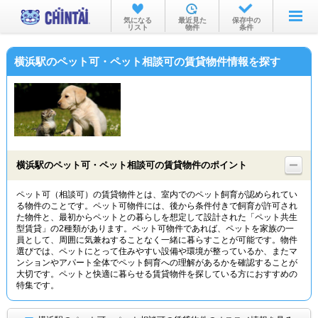
お部屋を探す
気になる
最近見た
保存中の
リスト
物件
条件
沿線・駅から
横浜駅のペット可・ペット相談可の賃貸物件情報を探す
住所から
家賃相場から
通勤通学時間から
物件特集から
横浜駅のペット可・ペット相談可の賃貸物件のポイント
不動産会社から
ペット可（相談可）の賃貸物件とは、室内でのペット飼育が認められてい
る物件のことです。ペット可物件には、後から条件付きで飼育が許可され
TOP
た物件と、最初からペットとの暮らしを想定して設計された「ペット共生
型賃貸」の2種類があります。ペット可物件であれば、ペットを家族の一
員として、周囲に気兼ねすることなく一緒に暮らすことが可能です。物件
選びでは、ペットにとって住みやすい設備や環境が整っているか、またマ
ンションやアパート全体でペット飼育への理解があるかを確認することが
大切です。ペットと快適に暮らせる賃貸物件を探している方におすすめの
特集です。