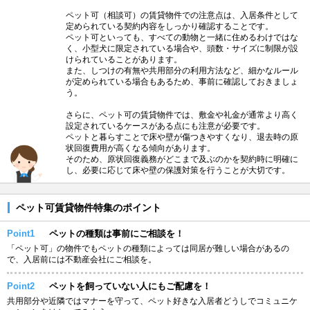
ペット可（相談可）の賃貸物件での注意点は、入居条件として
定められている契約内容をしっかり確認することです。
ペット可といっても、すべての動物と一緒に住めるわけではな
く、小型犬に限定されている場合や、頭数・サイズに制限が設
けられていることがあります。
また、しつけの有無や共用部分の利用方法など、細かなルール
が定められている場合もあるため、事前に確認しておきましょ
う。
さらに、ペット可の賃貸物件では、敷金や礼金が通常より高く
設定されているケースがある点にも注意が必要です。
ペットと暮らすことで床や壁が傷つきやすくなり、退去時の原
状回復費用が高くなる傾向があります。
そのため、原状回復義務がどこまで及ぶのかを契約時に明確に
し、必要に応じて床や壁の保護対策を行うことが大切です。
ペット可賃貸物件特集のポイント
Point1
ペットの種類は事前にご相談を！
「ペット可」の物件でもペットの種類によっては同居が難しい場合があるの
で、入居前には不動産会社にご相談を。
Point2
ペットを飼っていない人にもご配慮を！
共用部分や近隣ではマナーを守って、ペット好きな入居者どうしでコミュニケ