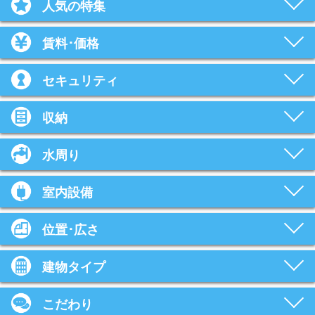
人気の特集
賃料･価格
セキュリティ
収納
水周り
室内設備
位置･広さ
建物タイプ
こだわり