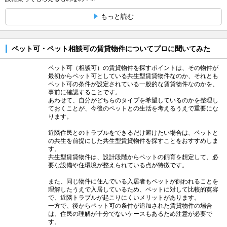
もっと読む
ペット可・ペット相談可の賃貸物件についてプロに聞いてみた
ペット可（相談可）の賃貸物件を探すポイントは、その物件が
最初からペット可としている共生型賃貸物件なのか、それとも
ペット可の条件が設定されている一般的な賃貸物件なのかを、
事前に確認することです。
あわせて、自分がどちらのタイプを希望しているのかを整理し
ておくことが、今後のペットとの生活を考えるうえで重要にな
ります。
近隣住民とのトラブルをできるだけ避けたい場合は、ペットと
の共生を前提にした共生型賃貸物件を探すことをおすすめしま
す。
共生型賃貸物件は、設計段階からペットの飼育を想定して、必
要な設備や住環境が整えられている点が特徴です。
また、同じ物件に住んでいる入居者もペットが飼われることを
理解したうえで入居しているため、ペットに対して比較的寛容
で、近隣トラブルが起こりにくいメリットがあります。
一方で、後からペット可の条件が追加された賃貸物件の場合
は、住民の理解が十分でないケースもあるため注意が必要で
す。