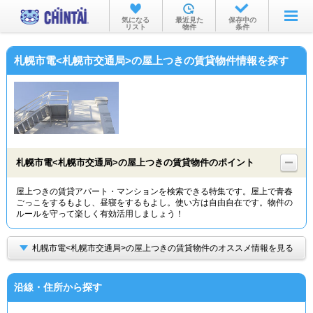
お部屋を探す
気になる
最近見た
保存中の
リスト
物件
条件
沿線・駅から
札幌市電<札幌市交通局>の屋上つきの賃貸物件情報を探す
住所から
家賃相場から
通勤通学時間から
物件特集から
札幌市電<札幌市交通局>の屋上つきの賃貸物件のポイント
不動産会社から
屋上つきの賃貸アパート・マンションを検索できる特集です。屋上で青春
ごっこをするもよし、昼寝をするもよし。使い方は自由自在です。物件の
TOP
ルールを守って楽しく有効活用しましょう！
札幌市電<札幌市交通局>の屋上つきの賃貸物件のオススメ情報を見る
沿線・住所から探す