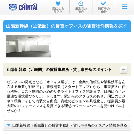
お部屋を探す
気になる
最近見た
保存中の
リスト
物件
条件
沿線・駅から
山陽新幹線（近畿圏）の賃貸オフィスの賃貸物件情報を探す
住所から
家賃相場から
通勤通学時間から
物件特集から
山陽新幹線（近畿圏）の賃貸事務所・貸し事務所のポイント
不動産会社から
ビジネスの拠点となる「オフィス選び」は、企業の信頼性や業務効率を左
右する重要な戦略です。新規開業（スタートアップ）から、事業拡大に伴
TOP
う移転、コスト削減のためのサテライトオフィス開設まで、目的に応じた
最適な環境選びをサポートします。駅からのアクセスの良さ、周辺のビジ
ネス環境、そして内装の自由度。貴社のビジョンを具現化し、従業員が最
大限のパフォーマンスを発揮できる理想のワークスペースを見つけてみま
せんか？
山陽新幹線（近畿圏）の賃貸事務所・貸し事務所のオススメ情報を見る