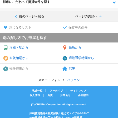
都市にこだわって賃貸物件を探す
前のページへ戻る
ページの先頭へ
気になるリスト
保存中の条件
別の探し方でお部屋を探す
沿線・駅から
住所から
家賃相場から
通勤通学時間から
物件特集から
TOP
スマートフォン
パソコン
地域一覧
アーカイブ
サイトマップ
個人情報
免責
お問合せ
会社案内
(C) CHINTAI Corporation All rights reserved.
[PR]賃貸物件の疑問解決！教えてエイブルAGENT
[PR]賃貸生活の工夫を紹介！CHINTAI情報局