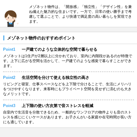
メゾネット物件は、「開放感」「独立性」「デザイン性」を兼
ね備えた魅力的な住まいです。一方で、日常の使い勝手まで考
慮して選ぶことで、より快適で満足度の高い暮らしを実現でき
ます。
メゾネット物件のおすすめポイント
Point1
一戸建てのような立体的な空間で暮らせる
メゾネットは1住戸が2層以上に分かれており、室内に内階段があるのが特徴で
す。上下に広がる空間を活かして、一戸建てのような感覚で暮らすことができ
ます。
Point2
生活空間を分けて使える独立性の高さ
リビングと寝室、仕事スペースなどを上下階で分けることで、生活にメリハリ
をつけやすくなります。来客時にもプライベート空間を見せずに済むのも大き
なメリットです。
Point3
上下階の使い方次第で音ストレスを軽減
自室内で生活音を分散できるため、一般的なワンフロアの物件よりも音のスト
レスを感じにくいケースがあります。お子さんがいる家庭や在宅時間が長い方
にも適しています。