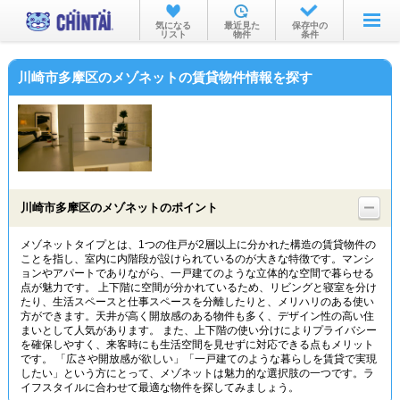
お部屋を探す
気になる
最近見た
保存中の
リスト
物件
条件
沿線・駅から
川崎市多摩区のメゾネットの賃貸物件情報を探す
住所から
家賃相場から
通勤通学時間から
物件特集から
川崎市多摩区のメゾネットのポイント
不動産会社から
メゾネットタイプとは、1つの住戸が2層以上に分かれた構造の賃貸物件の
ことを指し、室内に内階段が設けられているのが大きな特徴です。マンシ
TOP
ョンやアパートでありながら、一戸建てのような立体的な空間で暮らせる
点が魅力です。 上下階に空間が分かれているため、リビングと寝室を分け
たり、生活スペースと仕事スペースを分離したりと、メリハリのある使い
方ができます。天井が高く開放感のある物件も多く、デザイン性の高い住
まいとして人気があります。 また、上下階の使い分けによりプライバシー
を確保しやすく、来客時にも生活空間を見せずに対応できる点もメリット
です。 「広さや開放感が欲しい」「一戸建てのような暮らしを賃貸で実現
したい」という方にとって、メゾネットは魅力的な選択肢の一つです。ラ
イフスタイルに合わせて最適な物件を探してみましょう。