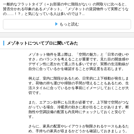
一般的なフラットタイプ（＝お部屋の中に階段がない）の間取りに比べると、
賛否分かれる印象のあるメゾネット。「メゾネットの賃貸物件って実際どうな
の……！？」と気になっている人は多いのでは？...
もっと読む
メゾネットについてプロに聞いてみた
メゾネット物件を選ぶ際は、「空間の魅力」と「日常の使いや
すさ」のバランスを考えることが重要です。見た目の開放感や
デザイン性に惹かれて選ぶ方も多いですが、実際の生活動線が
自分に合っているかを確認することが満足度を左右します。
例えば、室内に階段があるため、日常的に上下移動が発生しま
す。荷物の持ち運びや掃除の手間が増えることもあるため、生
活スタイルに合っているかを事前にイメージしておくことが大
切です。
また、エアコン効率にも注意が必要です。上下階で空間がつな
がっている場合、冷暖房の効きに差が出ることがあります。断
熱性や空調設備の配置も内見時にチェックしておくと安心で
す。
さらに、家具の配置やレイアウトが制限されるケースもあるた
め、手持ちの家具が収まるかどうかも確認しておきましょう。