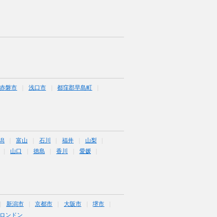
赤磐市
浅口市
都窪郡早島町
潟
富山
石川
福井
山梨
山口
徳島
香川
愛媛
新潟市
京都市
大阪市
堺市
ロンドン