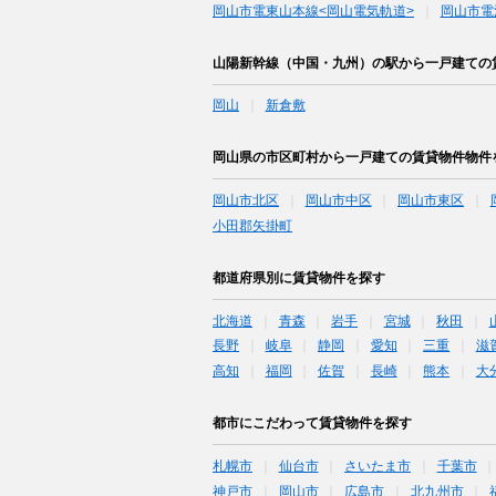
岡山市電東山本線<岡山電気軌道>
岡山市電
山陽新幹線（中国・九州）の駅から一戸建ての
岡山
新倉敷
岡山県の市区町村から一戸建ての賃貸物件物件
岡山市北区
岡山市中区
岡山市東区
小田郡矢掛町
都道府県別に賃貸物件を探す
北海道
青森
岩手
宮城
秋田
長野
岐阜
静岡
愛知
三重
滋
高知
福岡
佐賀
長崎
熊本
大
都市にこだわって賃貸物件を探す
札幌市
仙台市
さいたま市
千葉市
神戸市
岡山市
広島市
北九州市