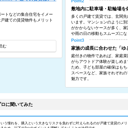
Point2
敷地内に駐車場・駐輪場を
パートなどの集合住宅をイメー
多くの戸建て賃貸では、玄関先
は戸建ての賃貸物件もメリット
います。マンションのように別
がかからないケースが多く、家
や雨の日の移動もスムーズにな
Point3
読む
家族の成長に合わせた「ゆ
庭付きの物件であれば、家庭菜
がらアウトドア体験が楽しめま
ため、子ども部屋の確保はもち
スペースなど、家族それぞれの
魅力です。
プロに聞いてみた
という憧れを、購入という大きなリスクを負わずに叶えられるのが戸建て賃貸のメリ