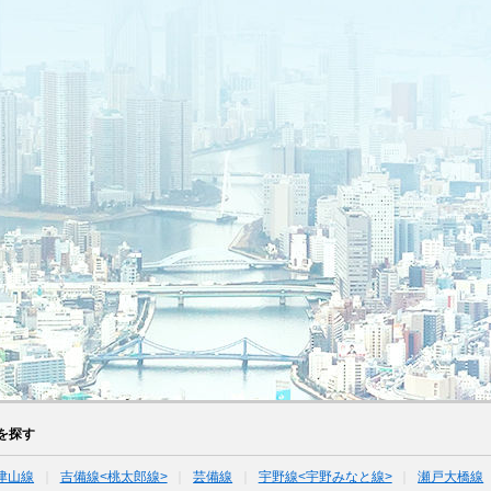
を探す
津山線
吉備線<桃太郎線>
芸備線
宇野線<宇野みなと線>
瀬戸大橋線