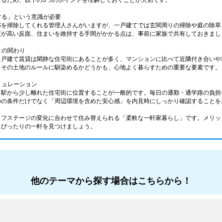
なるため、以下の3つのポイントを理解しておくことが大切です。
理する」という意識が必要
部を掃除してくれる管理人さんがいますが、一戸建てでは玄関周りの掃除や庭の除草
度が高い反面、住まいを維持する手間がかかる点は、事前に家族で共有しておきまし
との関わり
、戸建て賃貸は閑静な住宅街にあることが多く、マンションに比べて近隣付き合いや
。その土地のルールに馴染めるかどうかも、心地よく暮らすための重要な要素です。
ミュレーション
、駅から少し離れた住宅街に位置することが一般的です。毎日の通勤・通学路の負担
のの条件だけでなく「周辺環境を含めた安心感」を内見時にしっかり確認することを
イフステージの変化に合わせて住み替えられる「柔軟な一軒家暮らし」です。メリッ
にぴったりの一軒を見つけましょう。
他のテーマから探す場合はこちらから！