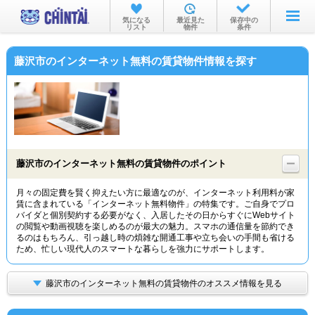
お部屋を探す
気になる
最近見た
保存中の
リスト
物件
条件
沿線・駅から
藤沢市のインターネット無料の賃貸物件情報を探す
住所から
家賃相場から
通勤通学時間から
物件特集から
藤沢市のインターネット無料の賃貸物件のポイント
不動産会社から
月々の固定費を賢く抑えたい方に最適なのが、インターネット利用料が家
賃に含まれている「インターネット無料物件」の特集です。ご自身でプロ
TOP
バイダと個別契約する必要がなく、入居したその日からすぐにWebサイト
の閲覧や動画視聴を楽しめるのが最大の魅力。スマホの通信量を節約でき
るのはもちろん、引っ越し時の煩雑な開通工事や立ち会いの手間も省ける
ため、忙しい現代人のスマートな暮らしを強力にサポートします。
藤沢市のインターネット無料の賃貸物件のオススメ情報を見る