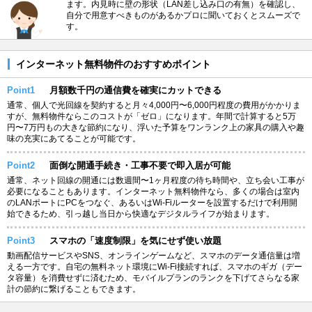
ます。内見時に壁の形状（LAN差し込み口の有無）を確認し、
自分で用意すべきものがあるかプロに聞いておくとスムーズで
す。
インターネット無料物件のおすすめポイント
Point1
月額数千円の通信費を確実にカットできる
通常、個人で光回線を契約すると月々4,000円〜6,000円程度の費用がかかりま
すが、無料物件ならこのコストが「ゼロ」になります。年間で計算すると5万
円〜7万円もの大きな節約になり、浮いた予算をワンランク上の家具の購入や趣
味の充実にあてることが可能です。
Point2
面倒な開通手続き・工事不要で即入居が可能
通常、ネット回線の開通には数週間〜1ヶ月程度の待ち時間や、立ち会い工事が
必要になることもあります。インターネット無料物件なら、多くの場合は室内
のLANポートにPCをつなぐ、あるいはWi-Fiルーターを設置するだけで利用開
始できるため、引っ越し当日から快適なデジタルライフが始まります。
Point3
スマホの「速度制限」を気にせず使い放題
動画配信サービスやSNS、オンラインゲームなど、スマホのデータ通信量は増
える一方です。自宅の無料ネット環境にWi-Fi接続すれば、スマホのギガ（デー
タ容量）を消費せずに済むため、モバイルプランのランクを下げてさらなる家
計の節約に繋げることもできます。