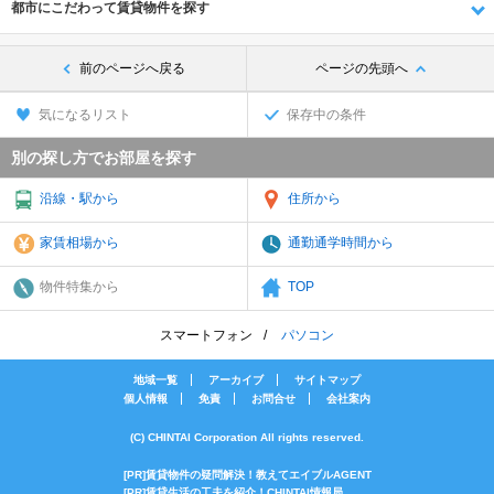
都市にこだわって賃貸物件を探す
前のページへ戻る
ページの先頭へ
気になるリスト
保存中の条件
別の探し方でお部屋を探す
沿線・駅から
住所から
家賃相場から
通勤通学時間から
物件特集から
TOP
スマートフォン
パソコン
地域一覧
アーカイブ
サイトマップ
個人情報
免責
お問合せ
会社案内
(C) CHINTAI Corporation All rights reserved.
[PR]賃貸物件の疑問解決！教えてエイブルAGENT
[PR]賃貸生活の工夫を紹介！CHINTAI情報局