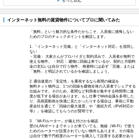
もっと読む
インターネット無料の賃貸物件についてプロに聞いてみた
「無料」という魅力的な条件だからこそ、入居後に後悔しない
ためのプロのチェックポイントを解説します。
1. 「インターネット完備」と「インターネット対応」を混同し
ない
・完備： 大家さんがプロバイダと契約済みで、入居者が無料で
使える物件。 ・対応： 建物に回線は来ているが、契約と月額料
金の支払いは自分で行う物件。 検索時には必ず「完備」または
「無料」と明記されているかを確認しましょう。
2. 通信速度の「安定性」を重視するなら夜間の確認を
無料ネット物件は、1つの回線を建物全体の入居者でシェアする
仕組みです。そのため、夜間など利用者が集中する時間帯に速
度が低下する場合があります。もし仕事でWeb会議を多用した
り、高画質動画を快適に見たかったりする場合は、事前に不動
産会社を通じて「回線の最大速度」や「接続方式（IPv6対応か
等）」を確認してもらうのが賢明です。
3. 「Wi-Fiルーター」が備え付けかを確認
壁のLANポートまでネットが来ていても、無線（Wi-Fi）で使う
ためのルーターが設置されていない物件もあります。その場合
は自分で数千円程度のルーターを購入して設置する必要があり