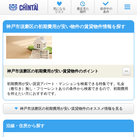
お部屋を探す
気になる
最近見た
保存中の
リスト
物件
条件
沿線・駅から
神戸市須磨区の初期費用が安い物件の賃貸物件情報を探す
住所から
家賃相場から
通勤通学時間から
物件特集から
神戸市須磨区の初期費用が安い賃貸物件のポイント
不動産会社から
初期費用が安い賃貸アパート・マンションを検索できる特集です。礼金
（敷引き）無し・フリーレントありの条件から検索できるので、初期費用
TOP
を抑えたい方におすすめです。
神戸市須磨区の初期費用が安い賃貸物件のオススメ情報を見る
沿線・住所から探す