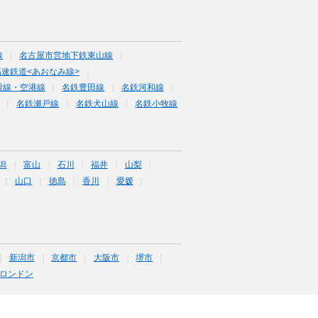
線
名古屋市営地下鉄東山線
速鉄道<あおなみ線>
滑線・空港線
名鉄豊田線
名鉄河和線
名鉄瀬戸線
名鉄犬山線
名鉄小牧線
潟
富山
石川
福井
山梨
山口
徳島
香川
愛媛
新潟市
京都市
大阪市
堺市
ロンドン