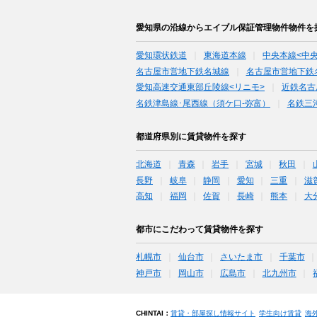
愛知県の沿線からエイブル保証管理物件物件を
愛知環状鉄道
東海道本線
中央本線<中
名古屋市営地下鉄名城線
名古屋市営地下鉄
愛知高速交通東部丘陵線<リニモ>
近鉄名古
名鉄津島線･尾西線（須ケ口-弥富）
名鉄三
都道府県別に賃貸物件を探す
北海道
青森
岩手
宮城
秋田
長野
岐阜
静岡
愛知
三重
滋
高知
福岡
佐賀
長崎
熊本
大
都市にこだわって賃貸物件を探す
札幌市
仙台市
さいたま市
千葉市
神戸市
岡山市
広島市
北九州市
CHINTAI：
賃貸・部屋探し情報サイト
学生向け賃貸
海