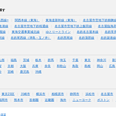
探す
央西線>
関西本線（東海）
東海道新幹線（東海）
名古屋市営地下鉄鶴舞
名港線
名古屋市営地下鉄桜通線
名古屋市営地下鉄上飯田線
名古屋臨海高
屋線
東海交通事業城北線
ゆとりーとライン
名鉄名古屋本線
名鉄常
河線
名鉄尾西線（津島－玉ノ井）
名鉄西尾線
名鉄蒲郡線
名鉄築港線
山形
福島
茨城
栃木
群馬
埼玉
千葉
東京
神奈川
新
賀
京都
大阪
兵庫
奈良
和歌山
鳥取
島根
岡山
広島
分
宮崎
鹿児島
沖縄
東京23区
川崎市
横浜市
相模原市
静岡市
浜松市
名古屋市
福岡市
熊本市
首都圏
近畿圏
海外
ニューヨーク
ボストン
外賃貸