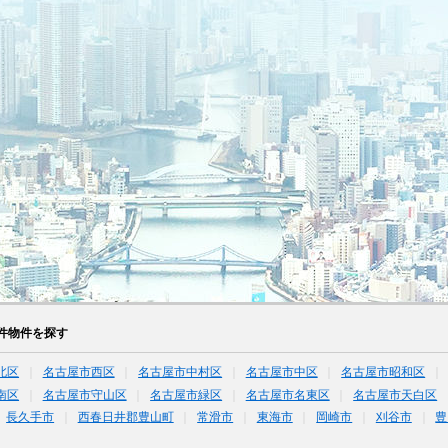
件物件を探す
北区
名古屋市西区
名古屋市中村区
名古屋市中区
名古屋市昭和区
南区
名古屋市守山区
名古屋市緑区
名古屋市名東区
名古屋市天白区
長久手市
西春日井郡豊山町
常滑市
東海市
岡崎市
刈谷市
豊