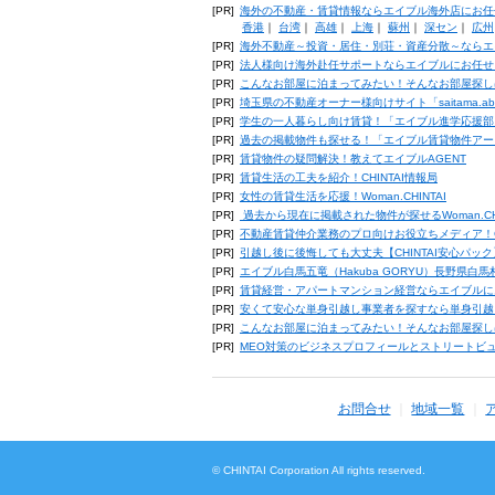
[PR]
海外の不動産・賃貸情報ならエイブル海外店にお任
香港
｜
台湾
｜
高雄
｜
上海
｜
蘇州
｜
深セン
｜
広州
[PR]
海外不動産～投資・居住・別荘・資産分散～ならエ
[PR]
法人様向け海外赴任サポートならエイブルにお任せ
[PR]
こんなお部屋に泊まってみたい！そんなお部屋探し
[PR]
埼玉県の不動産オーナー様向けサイト「saitama.a
[PR]
学生の一人暮らし向け賃貸！「エイブル進学応援部
[PR]
過去の掲載物件も探せる！「エイブル賃貸物件アー
[PR]
賃貸物件の疑問解決！教えてエイブルAGENT
[PR]
賃貸生活の工夫を紹介！CHINTAI情報局
[PR]
女性の賃貸生活を応援！Woman.CHINTAI
[PR]
過去から現在に掲載された物件が探せるWoman.CH
[PR]
不動産賃貸仲介業務のプロ向けお役立ちメディア！CHIN
[PR]
引越し後に後悔しても大丈夫【CHINTAI安心パッ
[PR]
エイブル白馬五竜（Hakuba GORYU）長野県白
[PR]
賃貸経営・アパートマンション経営ならエイブルに
[PR]
安くて安心な単身引越し事業者を探すなら単身引越
[PR]
こんなお部屋に泊まってみたい！そんなお部屋探し
[PR]
MEO対策のビジネスプロフィールとストリートビ
お問合せ
地域一覧
© CHINTAI Corporation All rights reserved.