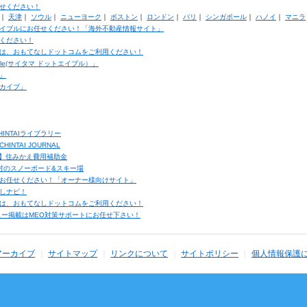
せください！
｜
天津
｜
ソウル
｜
ニューヨーク
｜
ボストン
｜
ロンドン
｜
パリ
｜
シンガポール
｜
ハノイ
｜
マニラ
イブルにお任せください！「海外不動産情報サイト」
ください！
は、おもてなしドットコムをご利用ください！
ble(サイタマ ドットエイブル）」
」
カイブ」
INTAIライブラリー
TAI JOURNAL
ク】住みかえ費用補助金
馬村のスノーボード&スキー場
お任せください！「オーナー様向けサイト」
しナビ！
は、おもてなしドットコムをご利用ください！
ュー掲載はMEO対策サポートにお任せ下さい！
アーカイブ
サイトマップ
リンクについて
サイトポリシー
個人情報保護