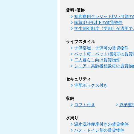
賃料･価格
初期費用クレジット払い可能の
家賃3万円以下の賃貸物件
学生割引制度（学割）が適用で
ライフスタイル
子供部屋・子供可の賃貸物件
ペット可・ペット相談可の賃貸
二人暮らし向け賃貸物件
シニア・高齢者相談可の賃貸物
セキュリティ
宅配ボックス付き
収納
ロフト付き
収納重
水周り
温水洗浄便座付きの賃貸物件
バス・トイレ別の賃貸物件