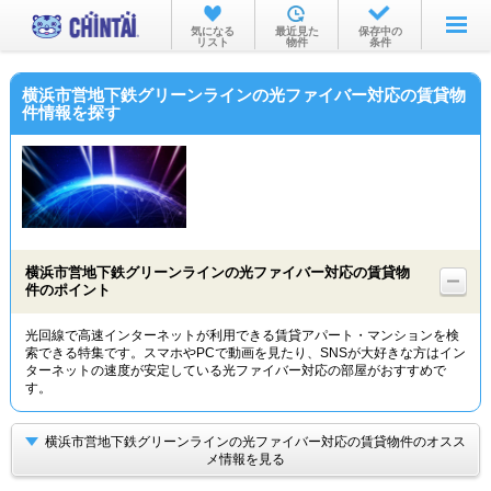
お部屋を探す
気になる
最近見た
保存中の
リスト
物件
条件
沿線・駅から
横浜市営地下鉄グリーンラインの光ファイバー対応の賃貸物
住所から
件情報を探す
家賃相場から
通勤通学時間から
物件特集から
横浜市営地下鉄グリーンラインの光ファイバー対応の賃貸物
不動産会社から
件のポイント
TOP
光回線で高速インターネットが利用できる賃貸アパート・マンションを検
索できる特集です。スマホやPCで動画を見たり、SNSが大好きな方はイン
ターネットの速度が安定している光ファイバー対応の部屋がおすすめで
す。
横浜市営地下鉄グリーンラインの光ファイバー対応の賃貸物件のオスス
メ情報を見る