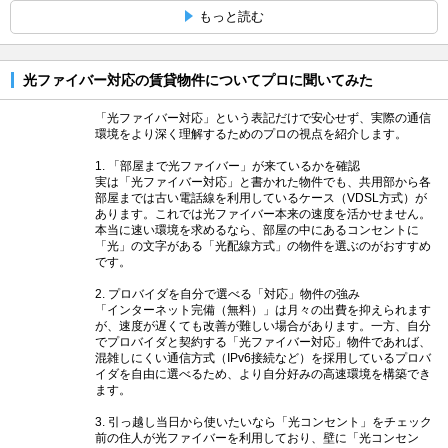
もっと読む
光ファイバー対応の賃貸物件についてプロに聞いてみた
「光ファイバー対応」という表記だけで安心せず、実際の通信
環境をより深く理解するためのプロの視点を紹介します。
1. 「部屋まで光ファイバー」が来ているかを確認
実は「光ファイバー対応」と書かれた物件でも、共用部から各
部屋までは古い電話線を利用しているケース（VDSL方式）が
あります。これでは光ファイバー本来の速度を活かせません。
本当に速い環境を求めるなら、部屋の中にあるコンセントに
「光」の文字がある「光配線方式」の物件を選ぶのがおすすめ
です。
2. プロバイダを自分で選べる「対応」物件の強み
「インターネット完備（無料）」は月々の出費を抑えられます
が、速度が遅くても改善が難しい場合があります。一方、自分
でプロバイダと契約する「光ファイバー対応」物件であれば、
混雑しにくい通信方式（IPv6接続など）を採用しているプロバ
イダを自由に選べるため、より自分好みの高速環境を構築でき
ます。
3. 引っ越し当日から使いたいなら「光コンセント」をチェック
前の住人が光ファイバーを利用しており、壁に「光コンセン