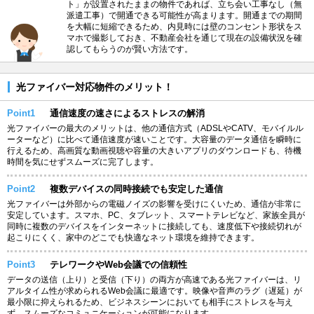
ト」が設置されたままの物件であれば、立ち会い工事なし（無
派遣工事）で開通できる可能性が高まります。開通までの期間
を大幅に短縮できるため、内見時には壁のコンセント形状をス
マホで撮影しておき、不動産会社を通じて現在の設備状況を確
認してもらうのが賢い方法です。
光ファイバー対応物件のメリット！
Point1
通信速度の速さによるストレスの解消
光ファイバーの最大のメリットは、他の通信方式（ADSLやCATV、モバイルル
ーターなど）に比べて通信速度が速いことです。大容量のデータ通信を瞬時に
行えるため、高画質な動画視聴や容量の大きいアプリのダウンロードも、待機
時間を気にせずスムーズに完了します。
Point2
複数デバイスの同時接続でも安定した通信
光ファイバーは外部からの電磁ノイズの影響を受けにくいため、通信が非常に
安定しています。スマホ、PC、タブレット、スマートテレビなど、家族全員が
同時に複数のデバイスをインターネットに接続しても、速度低下や接続切れが
起こりにくく、家中のどこでも快適なネット環境を維持できます。
Point3
テレワークやWeb会議での信頼性
データの送信（上り）と受信（下り）の両方が高速である光ファイバーは、リ
アルタイム性が求められるWeb会議に最適です。映像や音声のラグ（遅延）が
最小限に抑えられるため、ビジネスシーンにおいても相手にストレスを与え
ず、スムーズなコミュニケーションが可能になります。