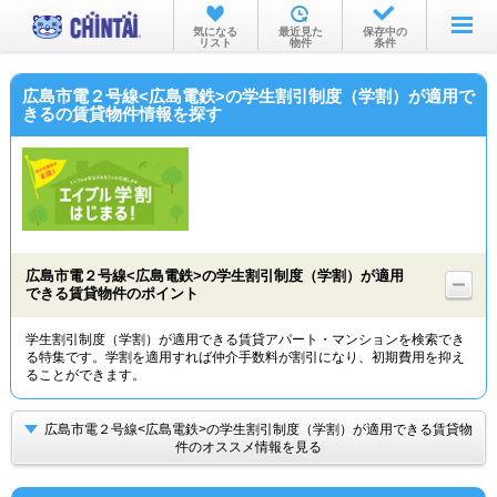
お部屋を探す
気になる
最近見た
保存中の
リスト
物件
条件
沿線・駅から
広島市電２号線<広島電鉄>の学生割引制度（学割）が適用で
住所から
きるの賃貸物件情報を探す
家賃相場から
通勤通学時間から
物件特集から
広島市電２号線<広島電鉄>の学生割引制度（学割）が適用
不動産会社から
できる賃貸物件のポイント
TOP
学生割引制度（学割）が適用できる賃貸アパート・マンションを検索でき
る特集です。学割を適用すれば仲介手数料が割引になり、初期費用を抑え
ることができます。
広島市電２号線<広島電鉄>の学生割引制度（学割）が適用できる賃貸物
件のオススメ情報を見る