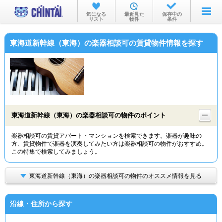
お部屋を探す
気になる
最近見た
保存中の
リスト
物件
条件
沿線・駅から
東海道新幹線（東海）の楽器相談可の賃貸物件情報を探す
住所から
家賃相場から
通勤通学時間から
物件特集から
東海道新幹線（東海）の楽器相談可の物件のポイント
不動産会社から
楽器相談可の賃貸アパート・マンションを検索できます。楽器が趣味の
方、賃貸物件で楽器を演奏してみたい方は楽器相談可の物件がおすすめ。
TOP
この特集で検索してみましょう。
東海道新幹線（東海）の楽器相談可の物件のオススメ情報を見る
沿線・住所から探す