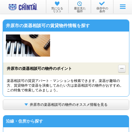
お部屋を探す
気になる
最近見た
保存中の
リスト
物件
条件
沿線・駅から
井原市の楽器相談可の賃貸物件情報を探す
住所から
家賃相場から
通勤通学時間から
物件特集から
井原市の楽器相談可の物件のポイント
不動産会社から
楽器相談可の賃貸アパート・マンションを検索できます。楽器が趣味の
方、賃貸物件で楽器を演奏してみたい方は楽器相談可の物件がおすすめ。
TOP
この特集で検索してみましょう。
井原市の楽器相談可の物件のオススメ情報を見る
沿線・住所から探す