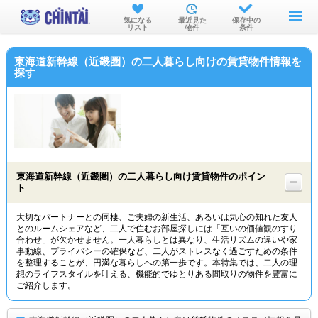
お部屋を探す
気になる
最近見た
保存中の
リスト
物件
条件
沿線・駅から
東海道新幹線（近畿圏）の二人暮らし向けの賃貸物件情報を
住所から
探す
家賃相場から
通勤通学時間から
物件特集から
東海道新幹線（近畿圏）の二人暮らし向け賃貸物件のポイン
不動産会社から
ト
TOP
大切なパートナーとの同棲、ご夫婦の新生活、あるいは気心の知れた友人
とのルームシェアなど、二人で住むお部屋探しには「互いの価値観のすり
合わせ」が欠かせません。一人暮らしとは異なり、生活リズムの違いや家
事動線、プライバシーの確保など、二人がストレスなく過ごすための条件
を整理することが、円満な暮らしへの第一歩です。本特集では、二人の理
想のライフスタイルを叶える、機能的でゆとりある間取りの物件を豊富に
ご紹介します。