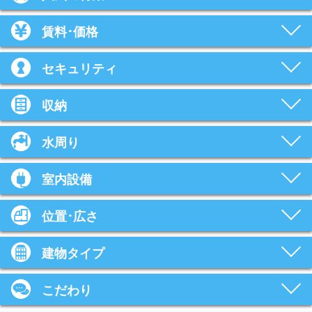
賃料･価格
セキュリティ
収納
水周り
室内設備
位置･広さ
建物タイプ
こだわり