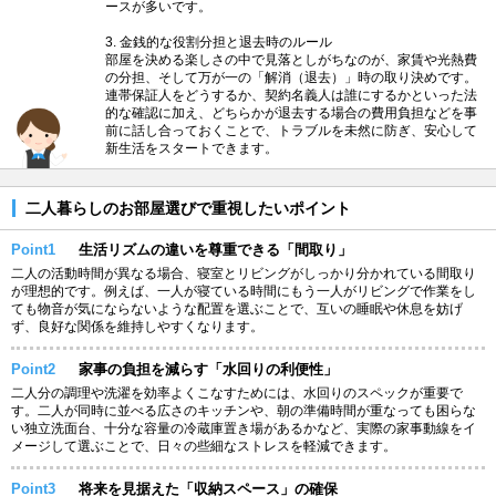
ースが多いです。
3. 金銭的な役割分担と退去時のルール
部屋を決める楽しさの中で見落としがちなのが、家賃や光熱費
の分担、そして万が一の「解消（退去）」時の取り決めです。
連帯保証人をどうするか、契約名義人は誰にするかといった法
的な確認に加え、どちらかが退去する場合の費用負担などを事
前に話し合っておくことで、トラブルを未然に防ぎ、安心して
新生活をスタートできます。
二人暮らしのお部屋選びで重視したいポイント
Point1
生活リズムの違いを尊重できる「間取り」
二人の活動時間が異なる場合、寝室とリビングがしっかり分かれている間取り
が理想的です。例えば、一人が寝ている時間にもう一人がリビングで作業をし
ても物音が気にならないような配置を選ぶことで、互いの睡眠や休息を妨げ
ず、良好な関係を維持しやすくなります。
Point2
家事の負担を減らす「水回りの利便性」
二人分の調理や洗濯を効率よくこなすためには、水回りのスペックが重要で
す。二人が同時に並べる広さのキッチンや、朝の準備時間が重なっても困らな
い独立洗面台、十分な容量の冷蔵庫置き場があるかなど、実際の家事動線をイ
メージして選ぶことで、日々の些細なストレスを軽減できます。
Point3
将来を見据えた「収納スペース」の確保