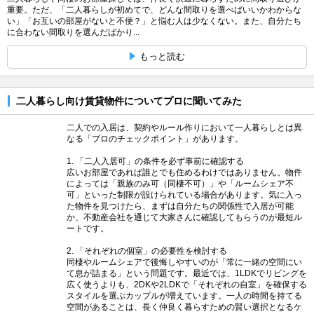
重要。ただ、「二人暮らしが初めてで、どんな間取りを選べばいいかわからな
い」「お互いの部屋がないと不便？」と悩む人は少なくない。また、自分たち
に合わない間取りを選んだばかり...
もっと読む
二人暮らし向け賃貸物件についてプロに聞いてみた
二人での入居は、契約やルール作りにおいて一人暮らしとは異
なる「プロのチェックポイント」があります。
1. 「二人入居可」の条件を必ず事前に確認する
広いお部屋であれば誰とでも住めるわけではありません。物件
によっては「親族のみ可（同棲不可）」や「ルームシェア不
可」といった制限が設けられている場合があります。気に入っ
た物件を見つけたら、まずは自分たちの関係性で入居が可能
か、不動産会社を通じて大家さんに確認してもらうのが最短ル
ートです。
2. 「それぞれの個室」の必要性を検討する
同棲やルームシェアで後悔しやすいのが「常に一緒の空間にい
て息が詰まる」という問題です。最近では、1LDKでリビングを
広く使うよりも、2DKや2LDKで「それぞれの自室」を確保する
スタイルを選ぶカップルが増えています。一人の時間を持てる
空間があることは、長く仲良く暮らすための賢い選択となるケ