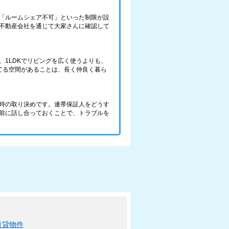
「ルームシェア不可」といった制限が設
不動産会社を通じて大家さんに確認して
1LDKでリビングを広く使うよりも、
持てる空間があることは、長く仲良く暮ら
時の取り決めです。連帯保証人をどうす
前に話し合っておくことで、トラブルを
賃貸物件