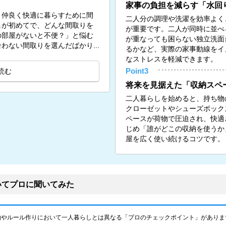
家事の負担を減らす「水回
、仲良く快適に暮らすために間
二人分の調理や洗濯を効率よく
しが初めてで、どんな間取りを
が重要です。二人が同時に並べ
の部屋がないと不便？」と悩む
が重なっても困らない独立洗面
わない間取りを選んだばかり...
るかなど、実際の家事動線をイ
なストレスを軽減できます。
読む
Point3
将来を見据えた「収納スペ
二人暮らしを始めると、持ち物
クローゼットやシューズボック
ペースが荷物で圧迫され、快適
じめ「誰がどこの収納を使うか
屋を広く使い続けるコツです。
いてプロに聞いてみた
約やルール作りにおいて一人暮らしとは異なる「プロのチェックポイント」がありま