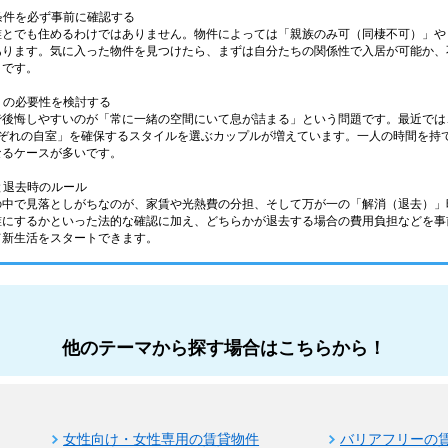
の条件を必ず事前に確認する
誰とでも住めるわけではありません。物件によっては「親族のみ可（同棲不可）」や
あります。気に入った物件を見つけたら、まずは自分たちの関係性で入居が可能か、
トです。
室」の必要性を検討する
後悔しやすいのが「常に一緒の空間にいて息が詰まる」という問題です。最近では、
それぞれの自室」を確保するスタイルを選ぶカップルが増えています。一人の時間を
なるケースが多いです。
担と退去時のルール
の中で見落としがちなのが、家賃や光熱費の分担、そして万が一の「解消（退去）」
誰にするかといった法的な確認に加え、どちらかが退去する場合の費用負担などを事
て新生活をスタートできます。
他のテーマから探す場合はこちらから！
女性向け・女性専用の賃貸物件
バリアフリーの