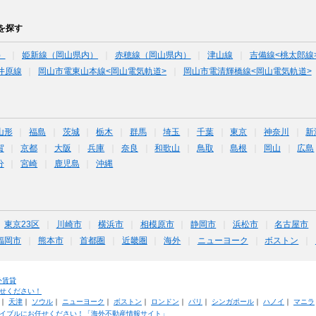
を探す
）
姫新線（岡山県内）
赤穂線（岡山県内）
津山線
吉備線<桃太郎線
井原線
岡山市電東山本線<岡山電気軌道>
岡山市電清輝橋線<岡山電気軌道>
山形
福島
茨城
栃木
群馬
埼玉
千葉
東京
神奈川
新
賀
京都
大阪
兵庫
奈良
和歌山
鳥取
島根
岡山
広島
分
宮崎
鹿児島
沖縄
東京23区
川崎市
横浜市
相模原市
静岡市
浜松市
名古屋市
福岡市
熊本市
首都圏
近畿圏
海外
ニューヨーク
ボストン
外賃貸
せください！
｜
天津
｜
ソウル
｜
ニューヨーク
｜
ボストン
｜
ロンドン
｜
パリ
｜
シンガポール
｜
ハノイ
｜
マニラ
イブルにお任せください！「海外不動産情報サイト」