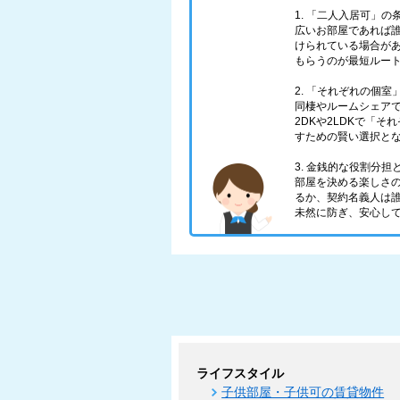
1. 「二人入居可」
広いお部屋であれば
けられている場合が
もらうのが最短ルー
2. 「それぞれの個
同棲やルームシェアで
2DKや2LDKで「
すための賢い選択と
3. 金銭的な役割分
部屋を決める楽しさ
るか、契約名義人は
未然に防ぎ、安心し
ライフスタイル
子供部屋・子供可の賃貸物件