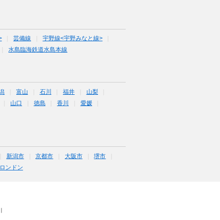
>
芸備線
宇野線<宇野みなと線>
水島臨海鉄道水島本線
潟
富山
石川
福井
山梨
山口
徳島
香川
愛媛
新潟市
京都市
大阪市
堺市
ロンドン
｜