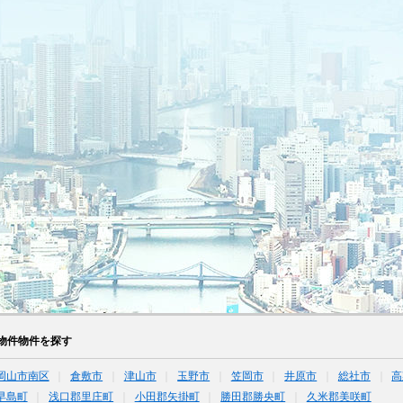
物件物件を探す
岡山市南区
倉敷市
津山市
玉野市
笠岡市
井原市
総社市
高
早島町
浅口郡里庄町
小田郡矢掛町
勝田郡勝央町
久米郡美咲町