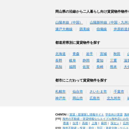
岡山県の沿線から二人暮らし向け賃貸物件物件
山陽本線（中国）
山陽新幹線（中国・九州
瀬戸大橋線
因美線
伯備線
井原鉄道
都道府県別に賃貸物件を探す
北海道
青森
岩手
宮城
秋田
長野
岐阜
静岡
愛知
三重
滋
高知
福岡
佐賀
長崎
熊本
大
都市にこだわって賃貸物件を探す
札幌市
仙台市
さいたま市
千葉市
神戸市
岡山市
広島市
北九州市
CHINTAI：
賃貸・部屋探し情報サイト
学生向け賃貸
海
[PR]
海外の不動産・賃貸情報ならエイブル海外店にお任
香港
｜
台湾
｜
高雄
｜
上海
｜
蘇州
｜
深セン
｜
広州
[PR]
海外不動産～投資・居住・別荘・資産分散～ならエ