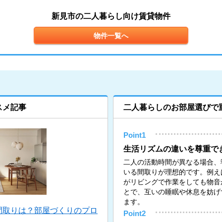
新見市の二人暮らし向け賃貸物件
物件一覧へ
スメ記事
二人暮らしのお部屋選びで
Point1
生活リズムの違いを尊重で
二人の活動時間が異なる場合、
いる間取りが理想的です。例え
がリビングで作業をしても物音
とで、互いの睡眠や休息を妨げ
ます。
間取りは？部屋づくりのプロ
Point2