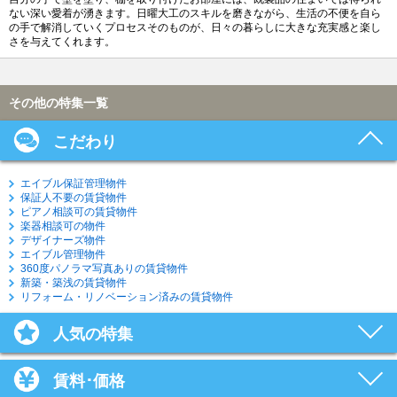
ない深い愛着が湧きます。日曜大工のスキルを磨きながら、生活の不便を自ら
の手で解消していくプロセスそのものが、日々の暮らしに大きな充実感と楽し
さを与えてくれます。
その他の特集一覧
こだわり
エイブル保証管理物件
保証人不要の賃貸物件
ピアノ相談可の賃貸物件
楽器相談可の物件
デザイナーズ物件
エイブル管理物件
360度パノラマ写真ありの賃貸物件
新築・築浅の賃貸物件
リフォーム・リノベーション済みの賃貸物件
人気の特集
賃料･価格