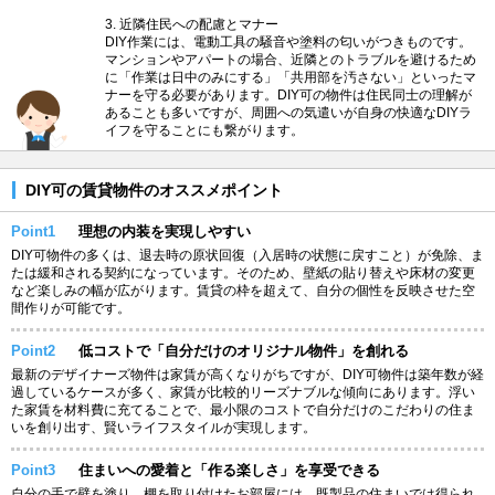
3. 近隣住民への配慮とマナー
DIY作業には、電動工具の騒音や塗料の匂いがつきものです。
マンションやアパートの場合、近隣とのトラブルを避けるため
に「作業は日中のみにする」「共用部を汚さない」といったマ
ナーを守る必要があります。DIY可の物件は住民同士の理解が
あることも多いですが、周囲への気遣いが自身の快適なDIYラ
イフを守ることにも繋がります。
DIY可の賃貸物件のオススメポイント
Point1
理想の内装を実現しやすい
DIY可物件の多くは、退去時の原状回復（入居時の状態に戻すこと）が免除、ま
たは緩和される契約になっています。そのため、壁紙の貼り替えや床材の変更
など楽しみの幅が広がります。賃貸の枠を超えて、自分の個性を反映させた空
間作りが可能です。
Point2
低コストで「自分だけのオリジナル物件」を創れる
最新のデザイナーズ物件は家賃が高くなりがちですが、DIY可物件は築年数が経
過しているケースが多く、家賃が比較的リーズナブルな傾向にあります。浮い
た家賃を材料費に充てることで、最小限のコストで自分だけのこだわりの住ま
いを創り出す、賢いライフスタイルが実現します。
Point3
住まいへの愛着と「作る楽しさ」を享受できる
自分の手で壁を塗り、棚を取り付けたお部屋には、既製品の住まいでは得られ