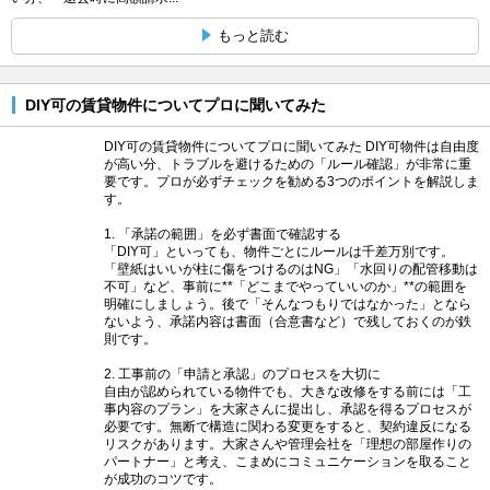
もっと読む
DIY可の賃貸物件についてプロに聞いてみた
DIY可の賃貸物件についてプロに聞いてみた DIY可物件は自由度
が高い分、トラブルを避けるための「ルール確認」が非常に重
要です。プロが必ずチェックを勧める3つのポイントを解説しま
す。
1. 「承諾の範囲」を必ず書面で確認する
「DIY可」といっても、物件ごとにルールは千差万別です。
「壁紙はいいが柱に傷をつけるのはNG」「水回りの配管移動は
不可」など、事前に**「どこまでやっていいのか」**の範囲を
明確にしましょう。後で「そんなつもりではなかった」となら
ないよう、承諾内容は書面（合意書など）で残しておくのが鉄
則です。
2. 工事前の「申請と承認」のプロセスを大切に
自由が認められている物件でも、大きな改修をする前には「工
事内容のプラン」を大家さんに提出し、承認を得るプロセスが
必要です。無断で構造に関わる変更をすると、契約違反になる
リスクがあります。大家さんや管理会社を「理想の部屋作りの
パートナー」と考え、こまめにコミュニケーションを取ること
が成功のコツです。