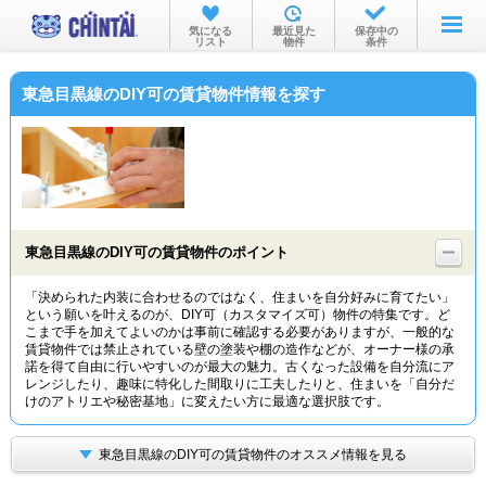
お部屋を探す
気になる
最近見た
保存中の
リスト
物件
条件
沿線・駅から
東急目黒線のDIY可の賃貸物件情報を探す
住所から
家賃相場から
通勤通学時間から
物件特集から
東急目黒線のDIY可の賃貸物件のポイント
不動産会社から
「決められた内装に合わせるのではなく、住まいを自分好みに育てたい」
という願いを叶えるのが、DIY可（カスタマイズ可）物件の特集です。ど
TOP
こまで手を加えてよいのかは事前に確認する必要がありますが、一般的な
賃貸物件では禁止されている壁の塗装や棚の造作などが、オーナー様の承
諾を得て自由に行いやすいのが最大の魅力。古くなった設備を自分流にア
レンジしたり、趣味に特化した間取りに工夫したりと、住まいを「自分だ
けのアトリエや秘密基地」に変えたい方に最適な選択肢です。
東急目黒線のDIY可の賃貸物件のオススメ情報を見る