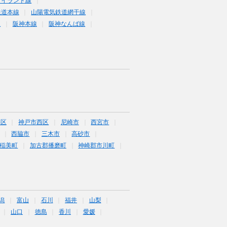
アイランド線
鉄道本線
山陽電気鉄道網干線
線
阪神本線
阪神なんば線
央区
神戸市西区
尼崎市
西宮市
西脇市
三木市
高砂市
稲美町
加古郡播磨町
神崎郡市川町
潟
富山
石川
福井
山梨
山口
徳島
香川
愛媛