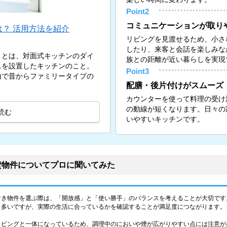
Point2
コミュニケーションが取り
？ 活用方法を紹介
リビングを見渡せるため、小さ
したり、来客と会話を楽しみな
）とは、対面式キッチンのダイ
族との距離が近い暮らしを実現
スを設置したキッチンのこと。
Point3
由で昔からファミリータイプの
配膳・後片付けがスムーズ
カウンターを使って料理の受け
の動線が短くなります。日々の
読む
いやすいキッチンです。
貸物件についてプロに聞いてみた
付き物件を選ぶ際は、「開放感」と「使い勝手」のバランスを考えることが大切です
も多いですが、実際の生活に合っているかを確認することが満足度につながります。
リビングと一体になっているため、調理中のにおいや煙が広がりやすい点には注意が