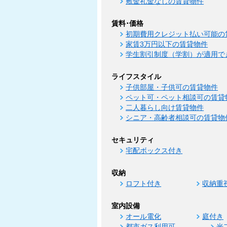
敷金礼金なしの賃貸物件
賃料･価格
初期費用クレジット払い可能の
家賃3万円以下の賃貸物件
学生割引制度（学割）が適用で
ライフスタイル
子供部屋・子供可の賃貸物件
ペット可・ペット相談可の賃貸
二人暮らし向け賃貸物件
シニア・高齢者相談可の賃貸物
セキュリティ
宅配ボックス付き
収納
ロフト付き
収納重
室内設備
オール電化
庭付き
都市ガス利用可
光