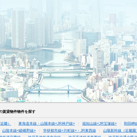
の賃貸物件物件を探す
（近畿）
東海道本線・山陽本線<JR神戸線>
福知山線<JR宝塚線>
和田岬
山陰本線<嵯峨野線>
学研都市線<片町線>・JR東西線
山陽新幹線（近畿圏