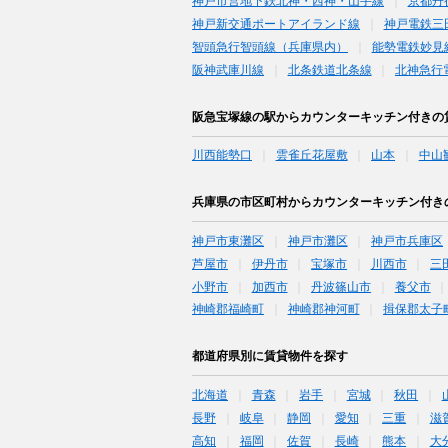
神戸市営地下鉄北神・西神・山手線
京都丹
神戸新交通ポートアイランド線
神戸電鉄三
智頭急行智頭線（兵庫県内）
能勢電鉄妙見
阪神武庫川線
北条鉄道北条線
北神急行
阪急宝塚線の駅からカウンターキッチン付きの
川西能勢口
雲雀丘花屋敷
山本
中山
兵庫県の市区町村からカウンターキッチン付き
神戸市東灘区
神戸市灘区
神戸市兵庫区
芦屋市
伊丹市
宝塚市
川西市
三
小野市
加西市
丹波篠山市
養父市
神崎郡福崎町
神崎郡神河町
揖保郡太子
都道府県別に賃貸物件を探す
北海道
青森
岩手
宮城
秋田
長野
岐阜
静岡
愛知
三重
滋
高知
福岡
佐賀
長崎
熊本
大