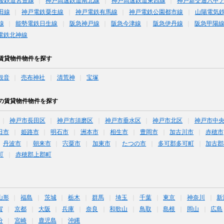
後鉄道宮豊線
神戸高速鉄道南北線
神戸高速鉄道東西線
神戸新交通六甲
田線
神戸電鉄粟生線
神戸電鉄有馬線
神戸電鉄公園都市線
山陽電気
線
能勢電鉄日生線
阪急神戸線
阪急今津線
阪急伊丹線
阪急甲陽
電鉄北神線
賃貸物件物件を探す
観音
売布神社
清荒神
宝塚
の賃貸物件物件を探す
神戸市長田区
神戸市須磨区
神戸市垂水区
神戸市北区
神戸市中
田市
姫路市
明石市
洲本市
相生市
豊岡市
加古川市
赤穂市
丹波市
朝来市
宍粟市
加東市
たつの市
多可郡多可町
加古郡
町
赤穂郡上郡町
山形
福島
茨城
栃木
群馬
埼玉
千葉
東京
神奈川
新
賀
京都
大阪
兵庫
奈良
和歌山
鳥取
島根
岡山
広島
分
宮崎
鹿児島
沖縄