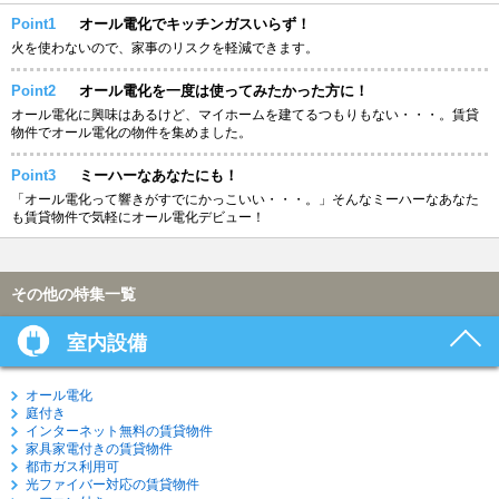
Point1
オール電化でキッチンガスいらず！
火を使わないので、家事のリスクを軽減できます。
Point2
オール電化を一度は使ってみたかった方に！
オール電化に興味はあるけど、マイホームを建てるつもりもない・・・。賃貸
物件でオール電化の物件を集めました。
Point3
ミーハーなあなたにも！
「オール電化って響きがすでにかっこいい・・・。」そんなミーハーなあなた
も賃貸物件で気軽にオール電化デビュー！
その他の特集一覧
室内設備
オール電化
庭付き
インターネット無料の賃貸物件
家具家電付きの賃貸物件
都市ガス利用可
光ファイバー対応の賃貸物件