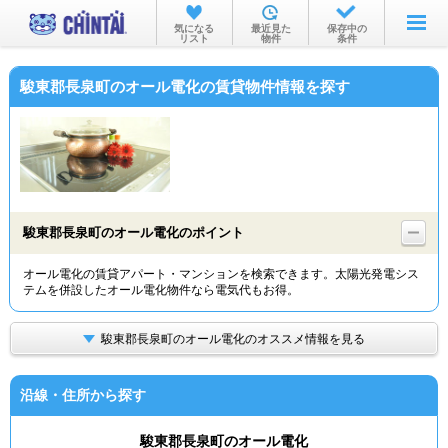
お部屋を探す
気になる
最近見た
保存中の
リスト
物件
条件
沿線・駅から
駿東郡長泉町のオール電化の賃貸物件情報を探す
住所から
家賃相場から
通勤通学時間から
物件特集から
駿東郡長泉町のオール電化のポイント
不動産会社から
オール電化の賃貸アパート・マンションを検索できます。太陽光発電シス
テムを併設したオール電化物件なら電気代もお得。
TOP
駿東郡長泉町のオール電化のオススメ情報を見る
沿線・住所から探す
駿東郡長泉町のオール電化