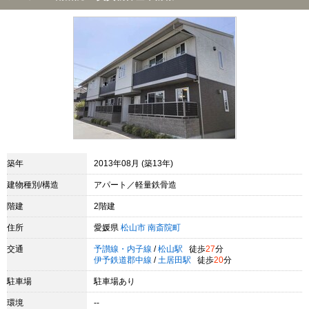
築年
2013年08月 (築13年)
建物種別/構造
アパート／軽量鉄骨造
階建
2階建
住所
愛媛県
松山市
南斎院町
交通
予讃線・内子線
/
松山駅
徒歩
27
分
伊予鉄道郡中線
/
土居田駅
徒歩
20
分
駐車場
駐車場あり
環境
--