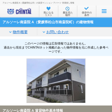
アルソーレ南斎院 A（愛媛県松山市）の賃貸マンション･アパート･部屋探し情報
お部屋を探す
気になる
最近見た
保存中の
リスト
物件
条件
沿線・駅から
アルソーレ南斎院 A（愛媛県松山市南斎院町）の建物情報
住所から
物件概要
お問い合わせ
家賃相場から
通勤通学時間から
このページの情報は広告情報ではありません。
過去から現在までCHINTAIネット掲載のあった物件情報を元に作成した参考ペ
ージです。
物件特集から
不動産会社から
TOP
アルソーレ南斎院 A 賃貸物件基本情報