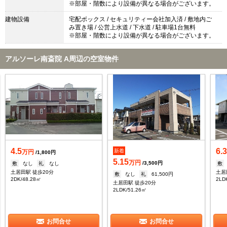
※部屋・階数により設備が異なる場合がございます。
建物設備
宅配ボックス / セキュリティー会社加入済 / 敷地内ご
み置き場 / 公営上水道 / 下水道 / 駐車場1台無料
※部屋・階数により設備が異なる場合がございます。
アルソーレ南斎院 A周辺の空室物件
4.5
6.
新着
万円
/1,800円
5.15
万円
/3,500円
敷
なし
礼
なし
敷
土居田駅 徒歩20分
土居
敷
なし
礼
61,500円
2DK/48.28㎡
2LD
土居田駅 徒歩20分
2LDK/51.26㎡
お問合せ
お問合せ