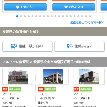
お気に入り
お気に入り
愛媛県松山市の賃貸を探す
愛媛県の賃貸物件を探す
沿線・駅
住所
から探す
から探す
アルソーレ南斎院 A 愛媛県松山市南斎院町周辺の建物情報
新着
掲載物件有
新着
掲載物件有
新着
掲載物件有
アパート
アパート
アパート
松山（愛媛）駅
土橋（愛媛）駅
松山（愛媛）駅
徒歩28分
徒歩23分
徒歩31分
愛媛県松山市南斎院町
愛媛県松山市南斎院町
愛媛県松山市南斎院町