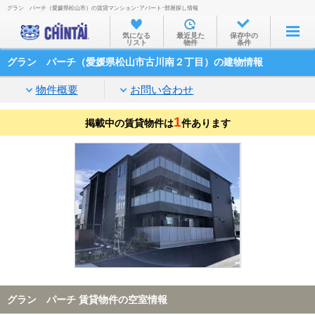
グラン パーチ（愛媛県松山市）の賃貸マンション･アパート･部屋探し情報
お部屋を探す
気になる
最近見た
保存中の
リスト
物件
条件
沿線・駅から
グラン パーチ（愛媛県松山市古川南２丁目）の建物情報
住所から
物件概要
お問い合わせ
家賃相場から
1
掲載中の賃貸物件は
通勤通学時間から
件あります
物件特集から
不動産会社から
TOP
グラン パーチ 賃貸物件の空室情報