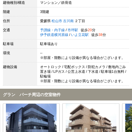
建物種別/構造
マンション／鉄骨造
階建
3階建
住所
愛媛県
松山市
古川南
２丁目
交通
予讃線・内子線
/
市坪駅
徒歩
20
分
伊予鉄道横河原線
/
いよ立花駅
徒歩
38
分
駐車場
駐車場あり
環境
--
※部屋・階数により設備が異なる場合がございます。
建物設備
オートロック / 宅配ボックス / 防犯カメラ / 敷地内ごみ
置き場 / LPガス / 公営上水道 / 下水道 / 駐車場1台無料 /
駐輪場
※部屋・階数により設備が異なる場合がございます。
グラン パーチ周辺の空室物件