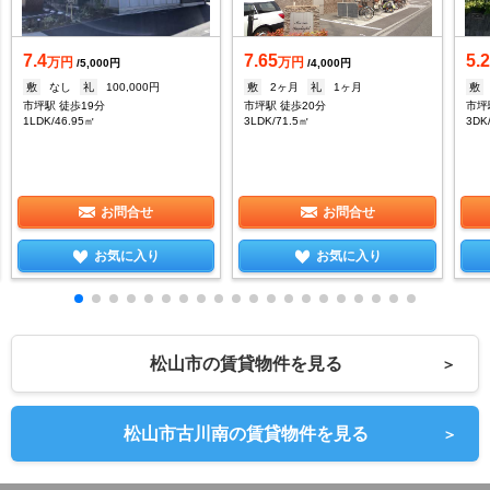
7.4
7.65
5.
万円
万円
/5,000円
/4,000円
敷
なし
礼
100,000円
敷
2ヶ月
礼
1ヶ月
敷
市坪駅 徒歩19分
市坪駅 徒歩20分
市坪
1LDK/46.95㎡
3LDK/71.5㎡
3DK
お問合せ
お問合せ
お気に入り
お気に入り
松山市の賃貸物件を見る
＞
松山市古川南の賃貸物件を見る
＞