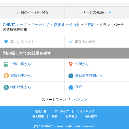
前のページへ戻る
ページの先頭へ
CHINTAIトップ
アーカイブ
愛媛県
松山市
市坪駅
グラン パーチ
の賃貸物件情報
気になるリスト
保存中の条件
別の探し方でお部屋を探す
沿線・駅から
住所から
家賃相場から
通勤通学時間から
物件特集から
TOP
スマートフォン
パソコン
地域一覧
アーカイブ
サイトマップ
個人情報
免責
お問合せ
会社案内
(C) CHINTAI Corporation All rights reserved.