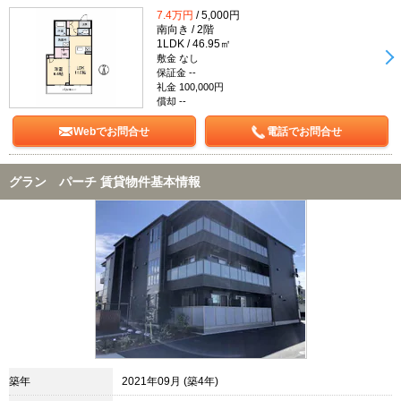
7.4万円
/ 5,000円
南向き / 2階
1LDK / 46.95㎡
敷金 なし
保証金 --
礼金 100,000円
償却 --
Webでお問合せ
電話でお問合せ
グラン パーチ 賃貸物件基本情報
築年
2021年09月 (築4年)