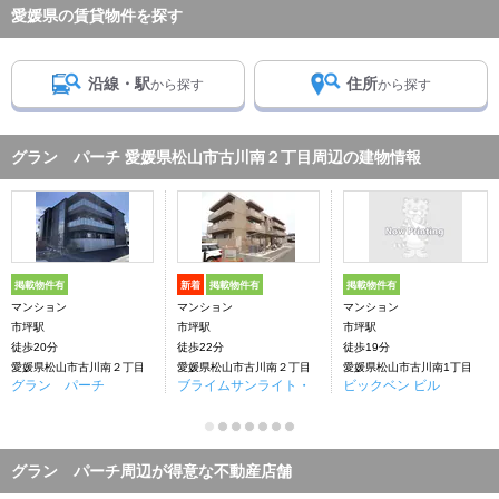
愛媛県の賃貸物件を探す
沿線・駅
住所
から探す
から探す
グラン パーチ 愛媛県松山市古川南２丁目周辺の建物情報
掲載物件有
新着
掲載物件有
掲載物件有
マンション
マンション
マンション
市坪駅
市坪駅
市坪駅
徒歩20分
徒歩22分
徒歩19分
愛媛県松山市古川南２丁目
愛媛県松山市古川南２丁目
愛媛県松山市古川南1丁目
グラン パーチ
ブライムサンライト・
ビックベン ビル
グラン パーチ周辺が得意な不動産店舗