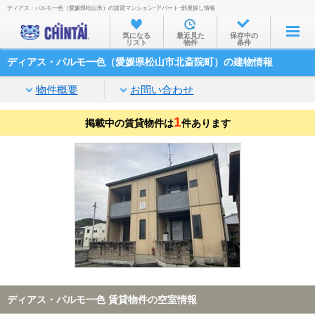
ディアス・パルモ一色（愛媛県松山市）の賃貸マンション･アパート･部屋探し情報
お部屋を探す
気になる
最近見た
保存中の
リスト
物件
条件
沿線・駅から
ディアス・パルモ一色（愛媛県松山市北斎院町）の建物情報
住所から
物件概要
お問い合わせ
家賃相場から
1
掲載中の賃貸物件は
通勤通学時間から
件あります
物件特集から
不動産会社から
TOP
ディアス・パルモ一色 賃貸物件の空室情報