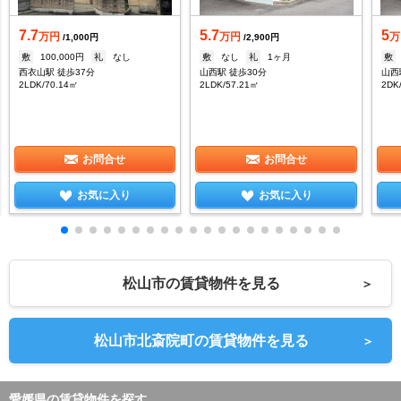
7.7
5.7
5
万円
万円
万
/1,000円
/2,900円
敷
100,000円
礼
なし
敷
なし
礼
1ヶ月
敷
西衣山駅 徒歩37分
山西駅 徒歩30分
山西
2LDK/70.14㎡
2LDK/57.21㎡
2DK
お問合せ
お問合せ
お気に入り
お気に入り
松山市の賃貸物件を見る
＞
松山市北斎院町の賃貸物件を見る
＞
愛媛県の賃貸物件を探す