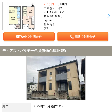
7.7万円
/ 1,000円
南向き / 1-2階
2LDK / 70.14㎡
敷金 100,000円
保証金 --
礼金 なし
償却 --
Webでお問合せ
電話でお問合せ
ディアス・パルモ一色 賃貸物件基本情報
築年
2004年10月 (築21年)