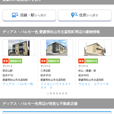
沿線・駅
住所
から探す
から探す
ディアス・パルモ一色 愛媛県松山市北斎院町周辺の建物情報
新着
掲載物件有
新着
掲載物件有
新着
掲載物件有
アパート
アパート
アパート
西衣山駅
三津浜駅
松山（愛媛）駅
徒歩37分
徒歩35分
徒歩39分
愛媛県松山市北斎院町
愛媛県松山市北斎院町
愛媛県松山市北斎院町
ディアス・パルモ一色
ミニヨンハウスＳＡＹ
ウエスト エアリーＢ
ＡⅡ Ａ
ディアス・パルモ一色周辺が得意な不動産店舗