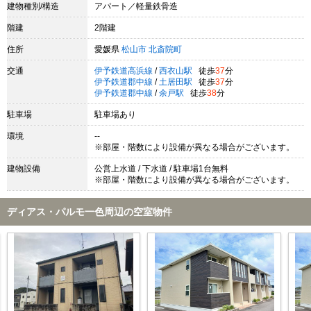
建物種別/構造
アパート／軽量鉄骨造
階建
2階建
住所
愛媛県
松山市
北斎院町
交通
伊予鉄道高浜線
/
西衣山駅
徒歩
37
分
伊予鉄道郡中線
/
土居田駅
徒歩
37
分
伊予鉄道郡中線
/
余戸駅
徒歩
38
分
駐車場
駐車場あり
環境
--
※部屋・階数により設備が異なる場合がございます。
建物設備
公営上水道 / 下水道 / 駐車場1台無料
※部屋・階数により設備が異なる場合がございます。
ディアス・パルモ一色周辺の空室物件