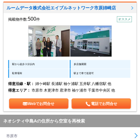
ルームデータ株式会社エイブルネットワーク市原姉崎店
500
掲載物件数:
件
オススメ
駅から徒歩３分以内
多店舗展開
駐車場有
駅まで車で送迎可
得意沿線・駅：
姉ケ崎駅 長浦駅 袖ケ浦駅 五井駅 八幡宿駅 他
得意エリア：
市原市 木更津市 君津市 袖ケ浦市 千葉市中央区 他
Webでお問合せ
電話でお問合せ
ネオシティ中島Aの住所から空室を再検索
市原市