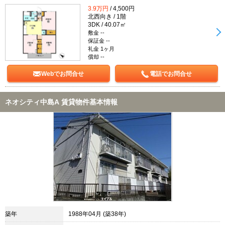
3.9万円
/ 4,500円
北西向き / 1階
3DK / 40.07㎡
敷金 --
保証金 --
礼金 1ヶ月
償却 --
Webでお問合せ
電話でお問合せ
ネオシティ中島A 賃貸物件基本情報
築年
1988年04月 (築38年)