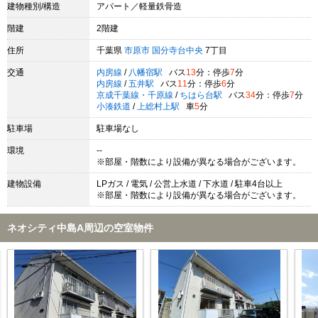
建物種別/構造
アパート／軽量鉄骨造
階建
2階建
住所
千葉県
市原市
国分寺台中央
7丁目
交通
内房線
/
八幡宿駅
バス
13
分：停歩
7
分
内房線
/
五井駅
バス
11
分：停歩
6
分
京成千葉線・千原線
/
ちはら台駅
バス
34
分：停歩
7
分
小湊鉄道
/
上総村上駅
車
5
分
駐車場
駐車場なし
環境
--
※部屋・階数により設備が異なる場合がございます。
建物設備
LPガス / 電気 / 公営上水道 / 下水道 / 駐車4台以上
※部屋・階数により設備が異なる場合がございます。
ネオシティ中島A周辺の空室物件