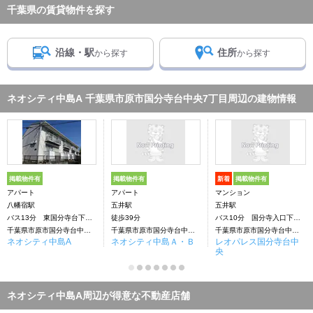
千葉県の賃貸物件を探す
沿線・駅
住所
から探す
から探す
ネオシティ中島A 千葉県市原市国分寺台中央7丁目周辺の建物情報
掲載物件有
掲載物件有
新着
掲載物件有
アパート
アパート
マンション
八幡宿駅
五井駅
五井駅
バス13分 東国分寺台下車：停歩7分
徒歩39分
バス10分 国分寺入口下車：停歩7分
千葉県市原市国分寺台中央7丁目
千葉県市原市国分寺台中央7丁目
千葉県市原市国分寺台中央３丁目
ネオシティ中島A
ネオシティ中島Ａ・Ｂ
レオパレス国分寺台中
央
ネオシティ中島A周辺が得意な不動産店舗