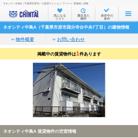
ネオシティ中島A（千葉県市原市）の賃貸マンション･アパート･部屋探し情報
お部屋を探す
気になる
最近見た
保存中の
リスト
物件
条件
沿線・駅から
ネオシティ中島A（千葉県市原市国分寺台中央7丁目）の建物情報
住所から
物件概要
お問い合わせ
家賃相場から
1
掲載中の賃貸物件は
通勤通学時間から
件あります
物件特集から
不動産会社から
TOP
ネオシティ中島A 賃貸物件の空室情報