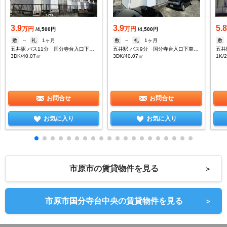
3.9
3.9
5.
万円
万円
/4,500円
/4,500円
敷
--
礼
1ヶ月
敷
--
礼
1ヶ月
敷
五井駅 バス11分 国分寺台入口下車：停歩6分
五井駅 バス9分 国分寺台入口下車：停歩4分
3DK/40.07㎡
3DK/40.07㎡
1K/
お問合せ
お問合せ
お気に入り
お気に入り
市原市の賃貸物件を見る
＞
市原市国分寺台中央の賃貸物件を見る
＞