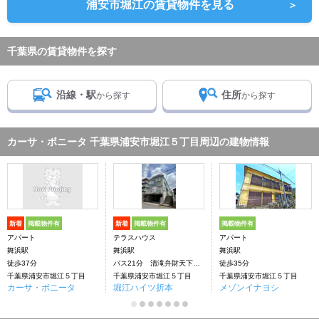
浦安市堀江の賃貸物件を見る
＞
千葉県の賃貸物件を探す
沿線・駅
住所
から探す
から探す
カーサ・ボニータ 千葉県浦安市堀江５丁目周辺の建物情報
新着
掲載物件有
新着
掲載物件有
掲載物件有
アパート
テラスハウス
アパート
舞浜駅
舞浜駅
舞浜駅
徒歩37分
バス21分 清滝弁財天下車：停歩5分
徒歩35分
千葉県浦安市堀江５丁目
千葉県浦安市堀江５丁目
千葉県浦安市堀江５丁目
カーサ・ボニータ
堀江ハイツ折本
メゾンイナヨシ