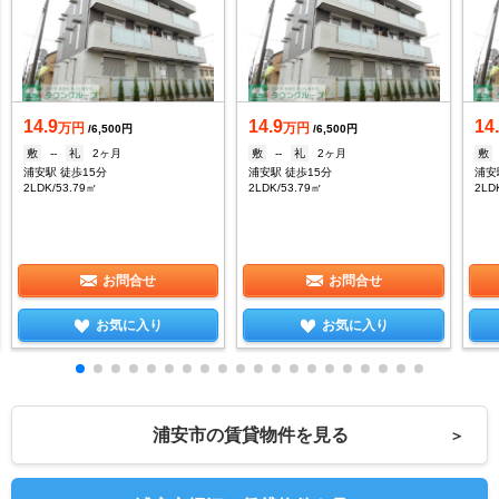
14.9
14.9
14
万円
万円
/6,500円
/6,500円
敷
--
礼
2ヶ月
敷
--
礼
2ヶ月
敷
浦安駅 徒歩15分
浦安駅 徒歩15分
浦安
2LDK/53.79㎡
2LDK/53.79㎡
2LD
お問合せ
お問合せ
お気に入り
お気に入り
浦安市の賃貸物件を見る
＞