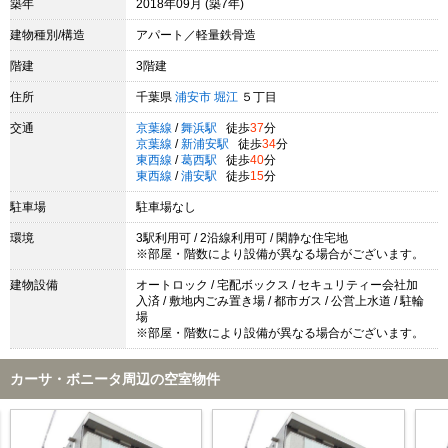
築年
2018年09月 (築7年)
建物種別/構造
アパート／軽量鉄骨造
階建
3階建
住所
千葉県
浦安市
堀江
５丁目
交通
京葉線
/
舞浜駅
徒歩
37
分
京葉線
/
新浦安駅
徒歩
34
分
東西線
/
葛西駅
徒歩
40
分
東西線
/
浦安駅
徒歩
15
分
駐車場
駐車場なし
環境
3駅利用可 / 2沿線利用可 / 閑静な住宅地
※部屋・階数により設備が異なる場合がございます。
建物設備
オートロック / 宅配ボックス / セキュリティー会社加
入済 / 敷地内ごみ置き場 / 都市ガス / 公営上水道 / 駐輪
場
※部屋・階数により設備が異なる場合がございます。
カーサ・ボニータ周辺の空室物件