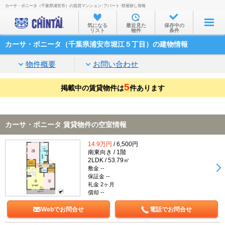
カーサ・ボニータ（千葉県浦安市）の賃貸マンション･アパート･部屋探し情報
お部屋を探す
気になる
最近見た
保存中の
リスト
物件
条件
沿線・駅から
カーサ・ボニータ（千葉県浦安市堀江５丁目）の建物情報
住所から
物件概要
お問い合わせ
家賃相場から
5
掲載中の賃貸物件は
通勤通学時間から
件あります
物件特集から
カーサ・ボニータ 賃貸物件の空室情報
不動産会社から
14.9万円
/ 6,500円
TOP
南東向き / 1階
2LDK / 53.79㎡
敷金 --
保証金 --
礼金 2ヶ月
償却 --
Webでお問合せ
電話でお問合せ