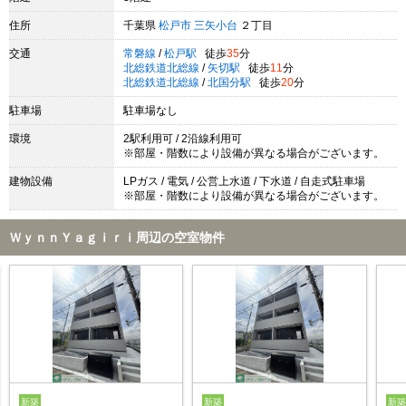
住所
千葉県
松戸市
三矢小台
２丁目
交通
常磐線
/
松戸駅
徒歩
35
分
北総鉄道北総線
/
矢切駅
徒歩
11
分
北総鉄道北総線
/
北国分駅
徒歩
20
分
駐車場
駐車場なし
環境
2駅利用可 / 2沿線利用可
※部屋・階数により設備が異なる場合がございます。
建物設備
LPガス / 電気 / 公営上水道 / 下水道 / 自走式駐車場
※部屋・階数により設備が異なる場合がございます。
ＷｙｎｎＹａｇｉｒｉ周辺の空室物件
新築
新築
新