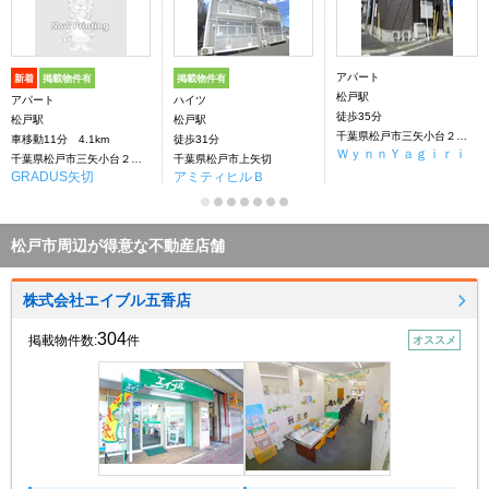
アパート
新着
掲載物件有
掲載物件有
松戸駅
アパート
ハイツ
徒歩35分
松戸駅
松戸駅
千葉県松戸市三矢小台２丁目
車移動11分 4.1km
徒歩31分
ＷｙｎｎＹａｇｉｒｉ
千葉県松戸市三矢小台２丁目
千葉県松戸市上矢切
GRADUS矢切
アミティヒルＢ
松戸市周辺が得意な不動産店舗
株式会社エイブル五香店
304
掲載物件数:
件
オススメ