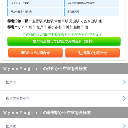
女性スタッフ対応
仲介手数料家賃の55%以下
駅から徒歩３分以内
多店舗展開
得意沿線・駅：
五香駅 八柱駅 常盤平駅 元山駅 くぬぎ山駅 他
得意エリア：
柏市 松戸市 鎌ケ谷市 市川市 船橋市 他
この物件はLINEで不動産会社へお問合せができます！
友だち追加してLINEでお問合せ（無料）
Webでお問合せ
電話でお問合せ
ＷｙｎｎＹａｇｉｒｉの住所から空室を再検索
松戸市
松戸市三矢小台
ＷｙｎｎＹａｇｉｒｉの最寄駅から空室を再検索
松戸駅