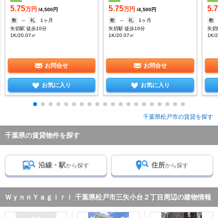
5.75
5.75
5.
万円
万円
/4,500円
/4,500円
敷
--
礼
1ヶ月
敷
--
礼
1ヶ月
敷
矢切駅 徒歩10分
矢切駅 徒歩10分
矢切
1K/20.07㎡
1K/20.07㎡
1K/
お問合せ
お問合せ
お気に入り
お気に入り
千葉県松戸市の賃貸を探す
千葉県の賃貸物件を探す
沿線・駅
住所
から探す
から探す
ＷｙｎｎＹａｇｉｒｉ 千葉県松戸市三矢小台２丁目周辺の建物情報