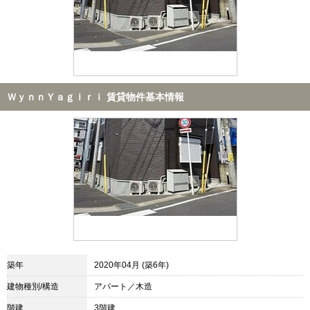
ＷｙｎｎＹａｇｉｒｉ 賃貸物件基本情報
築年
2020年04月 (築6年)
建物種別/構造
アパート／木造
階建
3階建