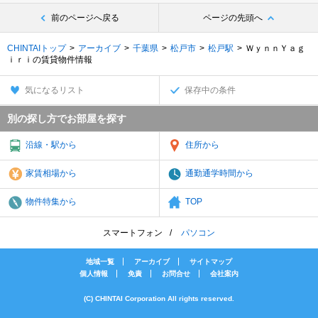
前のページへ戻る
ページの先頭へ
CHINTAIトップ
アーカイブ
千葉県
松戸市
松戸駅
ＷｙｎｎＹａｇ
ｉｒｉの賃貸物件情報
気になるリスト
保存中の条件
別の探し方でお部屋を探す
沿線・駅から
住所から
家賃相場から
通勤通学時間から
物件特集から
TOP
スマートフォン
パソコン
地域一覧
アーカイブ
サイトマップ
個人情報
免責
お問合せ
会社案内
(C) CHINTAI Corporation All rights reserved.