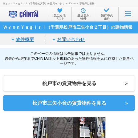
ＷｙｎｎＹａｇｉｒｉ（千葉県松戸市）の賃貸マンション･アパート･部屋探し情報
お部屋を探す
気になる
最近見た
保存中の
リスト
物件
条件
沿線・駅から
ＷｙｎｎＹａｇｉｒｉ（千葉県松戸市三矢小台２丁目）の建物情報
住所から
物件概要
お問い合わせ
家賃相場から
通勤通学時間から
このページの情報は広告情報ではありません。
過去から現在までCHINTAIネット掲載のあった物件情報を元に作成した参考ペ
ージです。
物件特集から
不動産会社から
松戸市の賃貸物件を見る
＞
TOP
松戸市三矢小台の賃貸物件を見る
＞