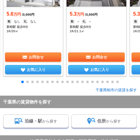
5.6
5.3
5.
万円
万円
/3,000円
/3,000円
敷
なし
礼
なし
敷
--
礼
--
敷
新柏駅 徒歩9分
新柏駅 徒歩8分
新柏
1K/20㎡
1K/21.1㎡
1K/
お問合せ
お問合せ
お気に入り
お気に入り
千葉県柏市の賃貸を探す
千葉県の賃貸物件を探す
沿線・駅
住所
から探す
から探す