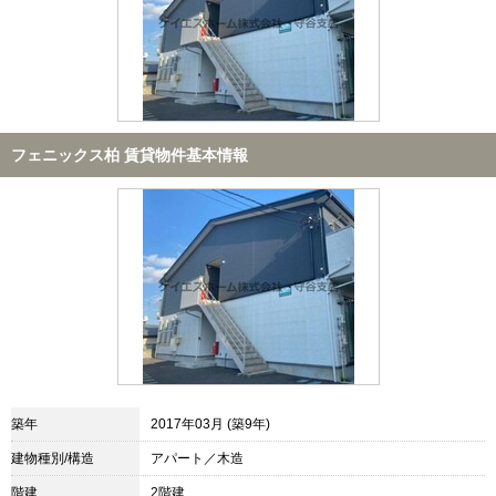
フェニックス柏 賃貸物件基本情報
築年
2017年03月 (築9年)
建物種別/構造
アパート／木造
階建
2階建