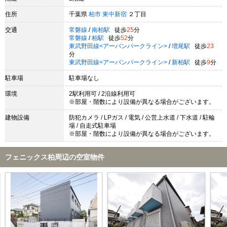
住所
千葉県
柏市
東中新宿
２丁目
交通
常磐線
/
南柏駅
徒歩
25
分
常磐線
/
柏駅
徒歩
52
分
東武野田線<アーバンパークライン>
/
増尾駅
徒歩
23
分
東武野田線<アーバンパークライン>
/
新柏駅
徒歩
9
分
駐車場
駐車場なし
環境
2駅利用可 / 2沿線利用可
※部屋・階数により設備が異なる場合がございます。
建物設備
防犯カメラ / LPガス / 電気 / 公営上水道 / 下水道 / 駐輪
場 / 自走式駐車場
※部屋・階数により設備が異なる場合がございます。
フェニックス柏周辺の空室物件