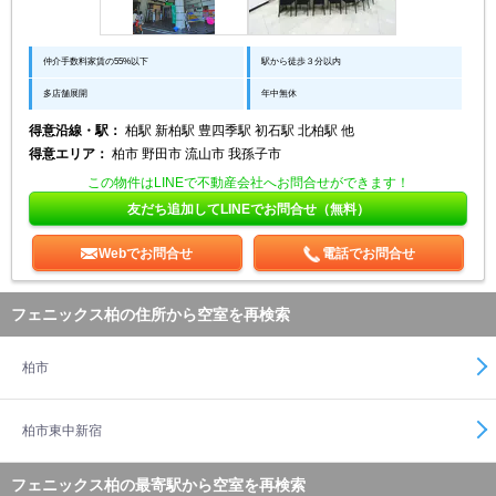
仲介手数料家賃の55%以下
駅から徒歩３分以内
多店舗展開
年中無休
得意沿線・駅：
柏駅 新柏駅 豊四季駅 初石駅 北柏駅 他
得意エリア：
柏市 野田市 流山市 我孫子市
この物件はLINEで不動産会社へお問合せができます！
友だち追加してLINEでお問合せ（無料）
Webでお問合せ
電話でお問合せ
フェニックス柏の住所から空室を再検索
柏市
柏市東中新宿
フェニックス柏の最寄駅から空室を再検索