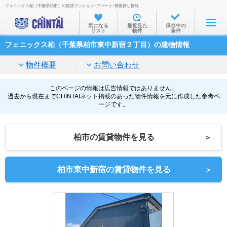
フェニックス柏（千葉県柏市）の賃貸マンション･アパート･部屋探し情報
お部屋を探す
気になる
最近見た
保存中の
リスト
物件
条件
沿線・駅から
フェニックス柏（千葉県柏市東中新宿２丁目）の建物情報
住所から
物件概要
お問い合わせ
家賃相場から
通勤通学時間から
このページの情報は広告情報ではありません。
過去から現在までCHINTAIネット掲載のあった物件情報を元に作成した参考ペ
ージです。
物件特集から
不動産会社から
柏市の賃貸物件を見る
＞
TOP
柏市東中新宿の賃貸物件を見る
＞