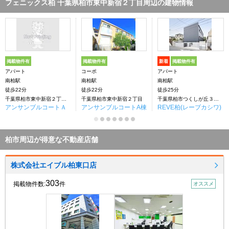
フェニックス柏 千葉県柏市東中新宿２丁目周辺の建物情報
掲載物件有
掲載物件有
新着
掲載物件有
アパート
コーポ
アパート
南柏駅
南柏駅
南柏駅
徒歩22分
徒歩22分
徒歩25分
千葉県柏市東中新宿２丁目1ー30
千葉県柏市東中新宿２丁目
千葉県柏市つくしが丘３丁目
アンサンブルコートＡ
アンサンブルコートA棟
REVE柏(レーブカシワ)
柏市周辺が得意な不動産店舗
株式会社エイブル柏東口店
303
掲載物件数:
件
オススメ