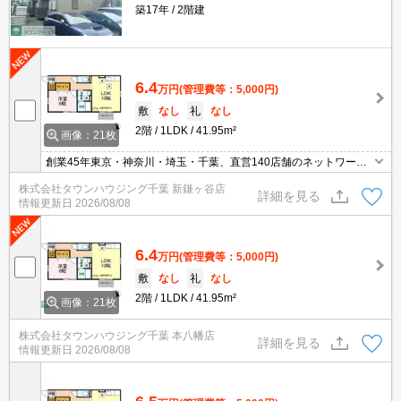
築17年
2階建
6.4
万円
(管理費等：5,000円)
敷
なし
礼
なし
2階
1LDK
41.95m²
画像：21枚
創業45年東京・神奈川・埼玉・千葉、直営140店舗のネットワーク
でお部屋探しをサポートするタウンハウジング。お部屋探しは【タ
株式会社タウンハウジング千葉 新鎌ヶ谷店
ウンハウジング】にお任せ下さい！
詳細を見る
情報更新日
2026/08/08
6.4
万円
(管理費等：5,000円)
敷
なし
礼
なし
2階
1LDK
41.95m²
画像：21枚
株式会社タウンハウジング千葉 本八幡店
詳細を見る
情報更新日
2026/08/08