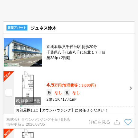
ジュネス鈴木
賃貸アパート
京成本線/八千代台駅 徒歩20分
千葉県八千代市八千代台北１７丁目
築38年
2階建
4.5
万円
(管理費等：3,000円)
敷
なし
礼
なし
2階
1K
17.41m²
画像：15枚
お部屋探しは【タウンハウジング】にお任せください！
株式会社タウンハウジング千葉 稲毛店
詳細を見る
情報更新日
2026/08/05