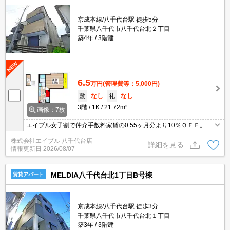
京成本線/八千代台駅 徒歩5分
千葉県八千代市八千代台北２丁目
築4年
3階建
6.5
万円
(管理費等：5,000円)
敷
なし
礼
なし
3階
1K
21.72m²
画像：7枚
エイブル女子割で仲介手数料家賃の0.55ヶ月分より10％ＯＦＦ。オ
ンライン内見相談可。保証会社加入要(月額総支払額の100%、10,0
株式会社エイブル 八千代台店
00円/年)。生活環境良好。住環境、あなたの目でお確かめくださ
詳細を見る
情報更新日
2026/08/07
い。
MELDIA八千代台北1丁目B号棟
賃貸アパート
京成本線/八千代台駅 徒歩3分
千葉県八千代市八千代台北１丁目
築3年
3階建