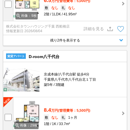
6.5
万円
(管理費等：5,000円)
敷
なし
礼
なし
2階
1LDK
41.95m²
画像：9枚
株式会社タウンハウジング千葉 西船橋店
詳細を見る
情報更新日
2026/08/04
残り2件を表示する
D-room八千代台
賃貸アパート
京成本線/八千代台駅 徒歩4分
千葉県八千代市八千代台北１丁目
築5年
3階建
8.4
万円
(管理費等：5,500円)
敷
なし
礼
1ヶ月
1階
1K
33.7m²
画像：29枚