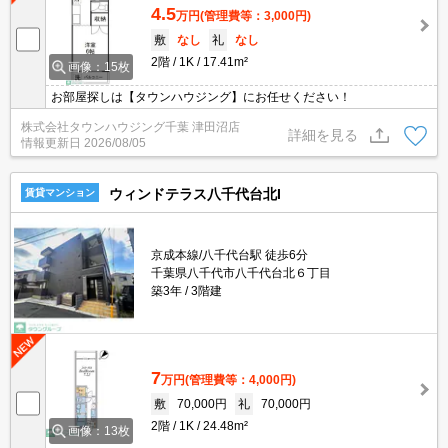
4.5
万円
(管理費等：3,000円)
敷
なし
礼
なし
2階
1K
17.41m²
画像：15枚
お部屋探しは【タウンハウジング】にお任せください！
株式会社タウンハウジング千葉 津田沼店
詳細を見る
情報更新日
2026/08/05
ウィンドテラス八千代台北I
賃貸マンション
京成本線/八千代台駅 徒歩6分
千葉県八千代市八千代台北６丁目
築3年
3階建
7
万円
(管理費等：4,000円)
敷
70,000円
礼
70,000円
2階
1K
24.48m²
画像：13枚