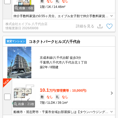
敷
なし
礼
なし
1階
1K
14.46m²
画像：6枚
仲介手数料家賃の0.55ヶ月分。エイブル女子割で仲介手数料家賃の
0.55ヶ月分より10％ＯＦＦ。オンライン内見相談可。閑静な住宅
株式会社エイブル 八千代台店
街。あなたの新生活応援します！。住環境、あなたの目でお確かめ
詳細を見る
情報更新日
2026/08/08
ください。
コネクトパークヒルズ八千代台
賃貸マンション
京成本線/八千代台駅 徒歩3分
千葉県八千代市八千代台北１丁目
築2年
8階建
10.1
万円
(管理費等：10,000円)
敷
なし
礼
なし
7階
1LDK
39.1m²
画像：21枚
船橋市・習志野市・千葉市全域お部屋探しは【タウンハウジング津
田沼店】にお任せください！