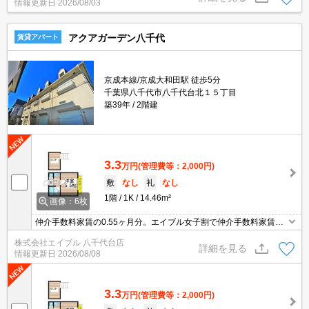
情報更新日
2026/08/03
アクアガーデン八千代
賃貸アパート
京成本線/京成大和田駅 徒歩5分
千葉県八千代市八千代台北１５丁目
築39年
2階建
3.3
万円
(管理費等：2,000円)
敷
なし
礼
なし
1階
1K
14.46m²
画像：6枚
仲介手数料家賃の0.55ヶ月分。エイブル女子割で仲介手数料家賃の
0.55ヶ月分より10％ＯＦＦ。オンライン内見相談可。閑静な住宅
株式会社エイブル 八千代台店
街。あなたの新生活応援します！。住環境、あなたの目でお確かめ
詳細を見る
情報更新日
2026/08/08
ください。
3.3
万円
(管理費等：2,000円)