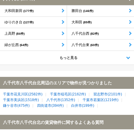
大和田新田
勝田台
(177件)
(146件)
ゆりのき台
大和田
(127件)
(89件)
上高野
八千代台西
(84件)
(82件)
緑が丘西
八千代台東
(64件)
(60件)
もっと見る
八千代市八千代台北周辺のエリアで物件が見つかりました
千葉市花見川区(2582件)
千葉市稲毛区(2162件)
習志野市(2101件)
千葉市美浜区(1518件)
八千代市(1352件)
千葉市若葉区(1219件)
鎌ケ谷市(475件)
四街道市(394件)
白井市(199件)
八千代市八千代台北の賃貸物件に関するよくある質問