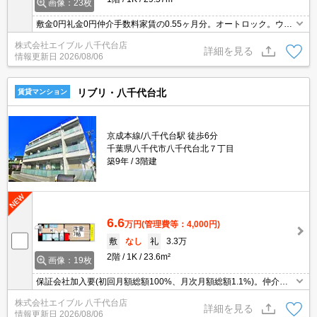
画像：23枚
敷金0円礼金0円仲介手数料家賃の0.55ヶ月分。オートロック。ウォ
ークインクローゼット付き。エイブル女子割で仲介手数料家賃の0.5
株式会社エイブル 八千代台店
5ヶ月分より10％ＯＦＦ。ぜひお問い合わせください。
詳細を見る
情報更新日
2026/08/06
リブリ・八千代台北
賃貸マンション
京成本線/八千代台駅 徒歩6分
千葉県八千代市八千代台北７丁目
築9年
3階建
6.6
万円
(管理費等：4,000円)
敷
なし
礼
3.3万
2階
1K
23.6m²
画像：19枚
保証会社加入要(初回月額総額100%、月次月額総額1.1%)。仲介手
数料家賃の0.55ヵ月分。白を基調とした明るい室内。エイブル女子
株式会社エイブル 八千代台店
割で仲介手数料家賃の0.55ヶ月分より10％ＯＦＦ。
詳細を見る
情報更新日
2026/08/06