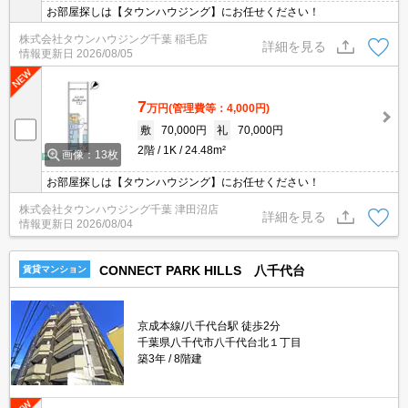
お部屋探しは【タウンハウジング】にお任せください！
株式会社タウンハウジング千葉 稲毛店
詳細を見る
情報更新日
2026/08/05
7
万円
(管理費等：4,000円)
敷
70,000円
礼
70,000円
2階
1K
24.48m²
画像：13枚
お部屋探しは【タウンハウジング】にお任せください！
株式会社タウンハウジング千葉 津田沼店
詳細を見る
情報更新日
2026/08/04
CONNECT PARK HILLS 八千代台
賃貸マンション
京成本線/八千代台駅 徒歩2分
千葉県八千代市八千代台北１丁目
築3年
8階建