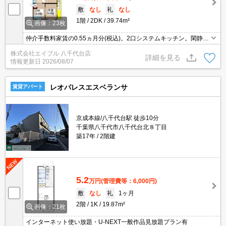
敷
なし
礼
なし
1階
2DK
39.74m²
画像：23枚
仲介手数料家賃の0.55ヵ月分(税込)。2口システムキッチン。閑静な
住宅街。駅まで平坦。久しぶりに空きました。角部屋。オンライン
株式会社エイブル 八千代台店
内見相談可。人気のファミリー向け物件。
詳細を見る
情報更新日
2026/08/07
レオパレスエスベランサ
賃貸アパート
京成本線/八千代台駅 徒歩10分
千葉県八千代市八千代台北８丁目
築17年
2階建
5.2
万円
(管理費等：6,000円)
敷
なし
礼
1ヶ月
2階
1K
19.87m²
画像：21枚
インターネット使い放題・U-NEXT一般作品見放題プラン有