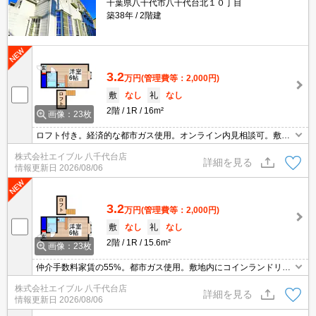
千葉県八千代市八千代台北１０丁目
築38年
2階建
3.2
万円
(管理費等：2,000円)
敷
なし
礼
なし
2階
1R
16m²
画像：23枚
ロフト付き。経済的な都市ガス使用。オンライン内見相談可。敷金
0円礼金0円仲介手数料家賃の0.55ヶ月分。詳細はお問い合わせくだ
株式会社エイブル 八千代台店
さい。
詳細を見る
情報更新日
2026/08/06
3.2
万円
(管理費等：2,000円)
敷
なし
礼
なし
2階
1R
15.6m²
画像：23枚
仲介手数料家賃の55%。都市ガス使用。敷地内にコインランドリー
あり。生活環境良好。オンライン内見相談可。内見予約受付中。住
株式会社エイブル 八千代台店
環境、あなたの目でお確かめください。ぜひお問い合わせくださ
詳細を見る
情報更新日
2026/08/06
い。