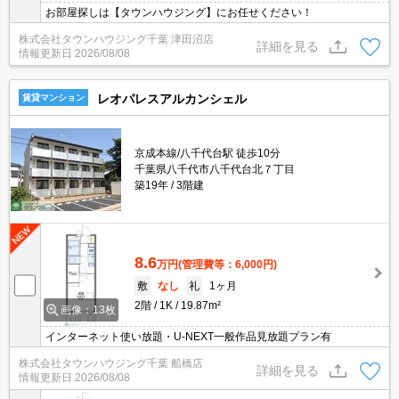
お部屋探しは【タウンハウジング】にお任せください！
株式会社タウンハウジング千葉 津田沼店
詳細を見る
情報更新日
2026/08/08
レオパレスアルカンシェル
賃貸マンション
京成本線/八千代台駅 徒歩10分
千葉県八千代市八千代台北７丁目
築19年
3階建
8.6
万円
(管理費等：6,000円)
敷
なし
礼
1ヶ月
2階
1K
19.87m²
画像：13枚
インターネット使い放題・U-NEXT一般作品見放題プラン有
株式会社タウンハウジング千葉 船橋店
詳細を見る
情報更新日
2026/08/08