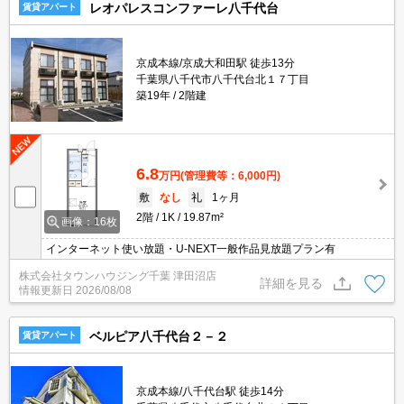
レオパレスコンファーレ八千代台
賃貸アパート
京成本線/京成大和田駅 徒歩13分
千葉県八千代市八千代台北１７丁目
築19年
2階建
6.8
万円
(管理費等：6,000円)
敷
なし
礼
1ヶ月
2階
1K
19.87m²
画像：16枚
インターネット使い放題・U-NEXT一般作品見放題プラン有
株式会社タウンハウジング千葉 津田沼店
詳細を見る
情報更新日
2026/08/08
ベルピア八千代台２－２
賃貸アパート
京成本線/八千代台駅 徒歩14分