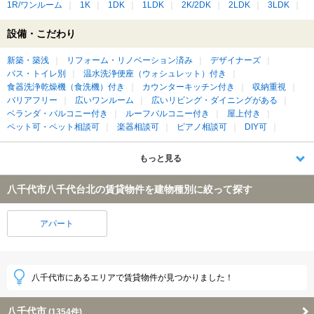
1R/ワンルーム
1K
1DK
1LDK
2K/2DK
2LDK
3LDK
設備・こだわり
新築・築浅
リフォーム・リノベーション済み
デザイナーズ
バス・トイレ別
温水洗浄便座（ウォシュレット）付き
食器洗浄乾燥機（食洗機）付き
カウンターキッチン付き
収納重視
バリアフリー
広いワンルーム
広いリビング・ダイニングがある
ベランダ・バルコニー付き
ルーフバルコニー付き
屋上付き
ペット可・ペット相談可
楽器相談可
ピアノ相談可
DIY可
もっと見る
八千代市八千代台北の賃貸物件を建物種別に絞って探す
アパート
八千代市にあるエリアで賃貸物件が見つかりました！
八千代市
(1354件)