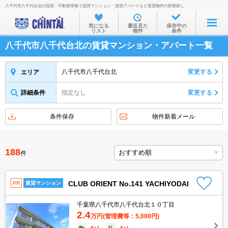
八千代市八千代台北の賃貸・不動産情報で賃貸マンション・賃貸アパートなど賃貸物件の部屋探し
お部屋を探す
気になる
最近見た
保存中の
リスト
物件
条件
沿線・駅から
八千代市八千代台北の賃貸マンション・アパート一覧
住所から
家賃相場から
八千代市八千代台北
変更する
エリア
通勤通学時間から
詳細条件
指定なし
変更する
物件特集から
条件保存
物件新着メール
不動産会社から
TOP
188
件
CLUB ORIENT No.141 YACHIYODAI
PR
賃貸マンション
千葉県八千代市八千代台北１０丁目
2.4
万円
(管理費等：5,000円)