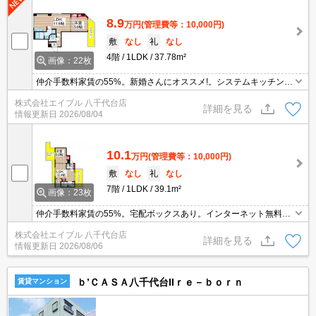
8.9
万円
(管理費等：10,000円)
敷
なし
礼
なし
4階
1LDK
37.78m²
画像：22枚
仲介手数料家賃の55%。新婚さんにオススメ!。システムキッチン。
浴室乾燥機付。宅配ボックスあり。インターネット無料。経済的な
株式会社エイブル 八千代台店
都市ガス使用。TVモニター付インターホン。フリーレント1ヶ月。
詳細を見る
情報更新日
2026/08/04
10.1
万円
(管理費等：10,000円)
敷
なし
礼
なし
7階
1LDK
39.1m²
画像：23枚
仲介手数料家賃の55%。宅配ボックスあり。インターネット無料。
経済的な都市ガス使用。フリーレント1ヶ月。退去時、ルームクリ
株式会社エイブル 八千代台店
ーニング費用50,000円+実費。内見予約受付中。最新情報随時更新
詳細を見る
情報更新日
2026/08/06
中。
ｂ’ＣＡＳＡ八千代台IIｒｅ－ｂｏｒｎ
賃貸マンション