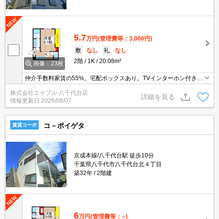
5.7
万円
(管理費等：3,000円)
敷
なし
礼
なし
2階
1K
20.08m²
画像：23枚
仲介手数料家賃の55%。宅配ボックスあり。TVインターホン付き。
生活環境良好。オンライン内見相談可。内見予約受付中。エイブル
株式会社エイブル 八千代台店
女子割で仲介手数料家賃の0.55ヶ月分より10％ＯＦＦ。
詳細を見る
情報更新日
2026/08/07
コ－ポイゲタ
賃貸コーポ
京成本線/八千代台駅 徒歩10分
千葉県八千代市八千代台北４丁目
築32年
2階建
6
万円
(管理費等：--)