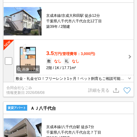
京成本線/京成大和田駅 徒歩12分
千葉県八千代市八千代台北12丁目
築39年
2階建
3.5
万円
(管理費等：3,000円)
敷
なし
礼
なし
2階
1K
17.71m²
画像：7枚
敷金・礼金ゼロ！フリーレント1ヶ月！ペット飼育もご相談可能で
す（敷金2ヶ月）お気軽にお問い合わせください！
合同会社なごみ
詳細を見る
情報更新日
2026/08/08
ＡＪ八千代台
賃貸アパート
京成本線/八千代台駅 徒歩7分
千葉県八千代市八千代台北７丁目