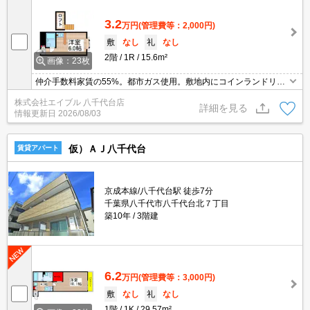
3.2
万円
(管理費等：2,000円)
敷
なし
礼
なし
2階
1R
15.6m²
画像：23枚
仲介手数料家賃の55%。都市ガス使用。敷地内にコインランドリー
あり。生活環境良好。オンライン内見相談可。内見予約受付中。住
株式会社エイブル 八千代台店
環境、あなたの目でお確かめください。詳細はお問い合わせくださ
詳細を見る
情報更新日
2026/08/03
い。
仮）ＡＪ八千代台
賃貸アパート
京成本線/八千代台駅 徒歩7分
千葉県八千代市八千代台北７丁目
築10年
3階建
6.2
万円
(管理費等：3,000円)
敷
なし
礼
なし
1階
1K
29.57m²