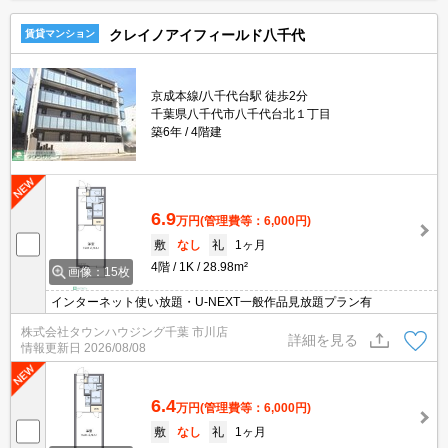
クレイノアイフィールド八千代
賃貸マンション
京成本線/八千代台駅 徒歩2分
千葉県八千代市八千代台北１丁目
築6年
4階建
6.9
万円
(管理費等：6,000円)
敷
なし
礼
1ヶ月
4階
1K
28.98m²
画像：15枚
インターネット使い放題・U-NEXT一般作品見放題プラン有
株式会社タウンハウジング千葉 市川店
詳細を見る
情報更新日
2026/08/08
6.4
万円
(管理費等：6,000円)
敷
なし
礼
1ヶ月