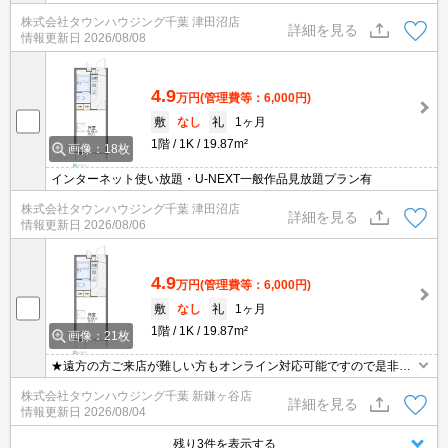
株式会社タウンハウジング千葉 津田沼店
詳細を見る
情報更新日
2026/08/08
4.9
万円
(管理費等：6,000円)
敷
なし
礼
1ヶ月
1階
1K
19.87m²
画像：18枚
インターネット使い放題・U-NEXT一般作品見放題プラン有
株式会社タウンハウジング千葉 津田沼店
詳細を見る
情報更新日
2026/08/06
4.9
万円
(管理費等：6,000円)
敷
なし
礼
1ヶ月
1階
1K
19.87m²
画像：21枚
★遠方の方ご来店が難しい方もオンライン対応可能ですので是非一
度ご相談くださいませ！お部屋探しはタウンハウジングにお任せ下
株式会社タウンハウジング千葉 新鎌ヶ谷店
さい★
詳細を見る
情報更新日
2026/08/04
残り3件を表示する