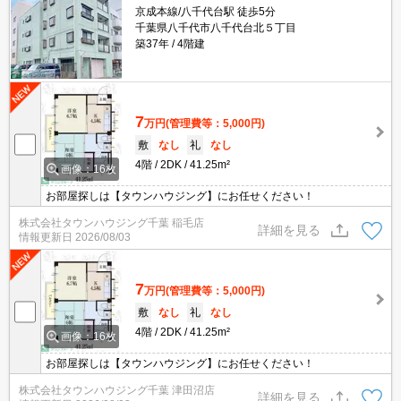
京成本線/八千代台駅 徒歩5分
千葉県八千代市八千代台北５丁目
築37年
4階建
7
万円
(管理費等：5,000円)
敷
なし
礼
なし
4階
2DK
41.25m²
画像：16枚
お部屋探しは【タウンハウジング】にお任せください！
株式会社タウンハウジング千葉 稲毛店
詳細を見る
情報更新日
2026/08/03
7
万円
(管理費等：5,000円)
敷
なし
礼
なし
4階
2DK
41.25m²
画像：16枚
お部屋探しは【タウンハウジング】にお任せください！
株式会社タウンハウジング千葉 津田沼店
詳細を見る