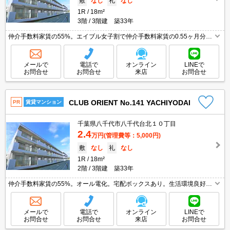
敷
なし
礼
なし
1R
18m²
3階
3階建 築33年
仲介手数料家賃の55%。エイブル女子割で仲介手数料家賃の0.55ヶ月分よ
り10％ＯＦＦ。オール電化。住環境、あなたの目でお確かめください。オ
ンライン内見相談可。あなたの新生活応援します！。
メールで
電話で
オンライン
LINEで
お問合せ
お問合せ
来店
お問合せ
CLUB ORIENT No.141 YACHIYODAI
PR
賃貸マンション
千葉県八千代市八千代台北１０丁目
2.4
万円
(管理費等：5,000円)
敷
なし
礼
なし
1R
18m²
2階
3階建 築33年
仲介手数料家賃の55%。オール電化。宅配ボックスあり。生活環境良好。
オンライン内見相談可。住環境、あなたの目でお確かめください。エイブ
ル女子割で仲介手数料家賃の0.55ヶ月分より10％ＯＦＦ。
メールで
電話で
オンライン
LINEで
お問合せ
お問合せ
来店
お問合せ