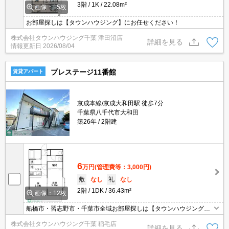
3階
1K
22.08m²
画像：15枚
お部屋探しは【タウンハウジング】にお任せください！
株式会社タウンハウジング千葉 津田沼店
詳細を見る
情報更新日
2026/08/04
プレステージ11番館
賃貸アパート
京成本線/京成大和田駅 徒歩7分
千葉県八千代市大和田
築26年
2階建
6
万円
(管理費等：3,000円)
敷
なし
礼
なし
2階
1DK
36.43m²
画像：12枚
船橋市・習志野市・千葉市全域お部屋探しは【タウンハウジング】
にお任せください！
株式会社タウンハウジング千葉 稲毛店
詳細を見る