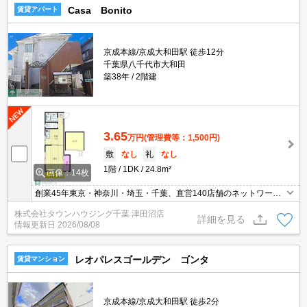
Casa Bonito
賃貸アパート
京成本線/京成大和田駅 徒歩12分
千葉県八千代市大和田
築38年
2階建
3.65
万円
(管理費等：1,500円)
敷
なし
礼
なし
1階
1DK
24.8m²
画像：14枚
創業45年東京・神奈川・埼玉・千葉、直営140店舗のネットワー
ク。お部屋探しはタウンハウジングにお任せ下さい！
株式会社タウンハウジング千葉 津田沼店
詳細を見る
情報更新日
2026/08/08
レオパレスゴールデン ゴンタ
賃貸マンション
京成本線/京成大和田駅 徒歩2分