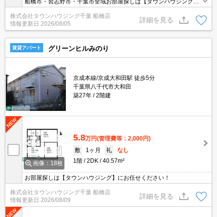
船橋市・習志野市・千葉市全域お部屋探しは【タウンハウジング】
にお任せください！
株式会社タウンハウジング千葉 船橋店
詳細を見る
情報更新日
2026/08/05
グリーンヒルみのり
賃貸アパート
京成本線/京成大和田駅 徒歩5分
千葉県八千代市大和田
築27年
2階建
5.8
万円
(管理費等：2,000円)
敷
1ヶ月
礼
なし
1階
2DK
40.57m²
画像：18枚
お部屋探しは【タウンハウジング】にお任せください！
株式会社タウンハウジング千葉 船橋店
詳細を見る
情報更新日
2026/08/09