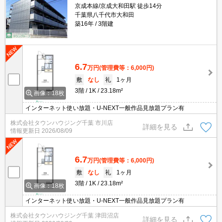
京成本線/京成大和田駅 徒歩14分
千葉県八千代市大和田
築16年
3階建
6.7
万円
(管理費等：6,000円)
敷
なし
礼
1ヶ月
3階
1K
23.18m²
画像：18枚
インターネット使い放題・U-NEXT一般作品見放題プラン有
株式会社タウンハウジング千葉 市川店
詳細を見る
情報更新日
2026/08/09
6.7
万円
(管理費等：6,000円)
敷
なし
礼
1ヶ月
3階
1K
23.18m²
画像：18枚
インターネット使い放題・U-NEXT一般作品見放題プラン有
株式会社タウンハウジング千葉 津田沼店
詳細を見る