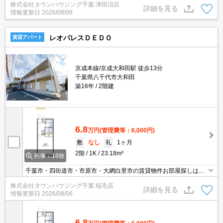
株式会社タウンハウジング千葉 津田沼店
詳細を見る
情報更新日
2026/08/06
レオパレスＤＥＤＯ
賃貸アパート
京成本線/京成大和田駅 徒歩13分
千葉県八千代市大和田
築16年
2階建
6.8
万円
(管理費等：6,000円)
敷
なし
礼
1ヶ月
2階
1K
23.18m²
画像：18枚
千葉市・四街道市・市原市・大網白里市の賃貸物件お部屋探しはタ
ウンハウジング稲毛店にお任せ下さい！【０４３－２９０－８０７
株式会社タウンハウジング千葉 稲毛店
０】
詳細を見る
情報更新日
2026/08/06
6.8