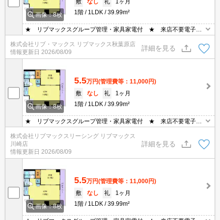
敷
なし
礼
1ヶ月
1階
1LDK
39.99m²
画像：8枚
★ リブマックスグループ管理・家具家電付 ★ 来店不要電子契
約・鍵ポスト渡し ★ ポケットWi-Fi50/G/月無料貸出、テレビ、洗
株式会社リブ・マックス リブマックス秋葉原店
濯機（設置不可物件無し）、冷蔵庫、電子レンジ、掃除機、エアコ
詳細を見る
情報更新日
2026/08/09
ン・照明・ベット・机・イス・カーテンなどの家具・家電付き。家
具家電撤去相談（実費負担）
5.5
万円
(管理費等：11,000円)
敷
なし
礼
1ヶ月
1階
1LDK
39.99m²
画像：8枚
★ リブマックスグループ管理・家具家電付 ★ 来店不要電子契
約・鍵ポスト渡し ★ ポケットWi-Fi50/G/月無料貸出、テレビ、洗
株式会社リブマックスリーシング リブマックス
濯機（設置不可物件無し）、冷蔵庫、電子レンジ、掃除機、エアコ
詳細を見る
川崎店
ン・照明・ベット・机・イス・カーテンなどの家具・家電付き。家
情報更新日
2026/08/09
具家電撤去相談（実費負担）
5.5
万円
(管理費等：11,000円)
敷
なし
礼
1ヶ月
1階
1LDK
39.99m²
画像：8枚