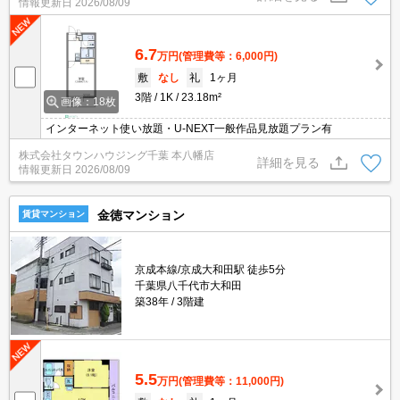
情報更新日
2026/08/09
6.7
万円
(管理費等：6,000円)
敷
なし
礼
1ヶ月
3階
1K
23.18m²
画像：18枚
インターネット使い放題・U-NEXT一般作品見放題プラン有
株式会社タウンハウジング千葉 本八幡店
詳細を見る
情報更新日
2026/08/09
金徳マンション
賃貸マンション
京成本線/京成大和田駅 徒歩5分
千葉県八千代市大和田
築38年
3階建
5.5
万円
(管理費等：11,000円)