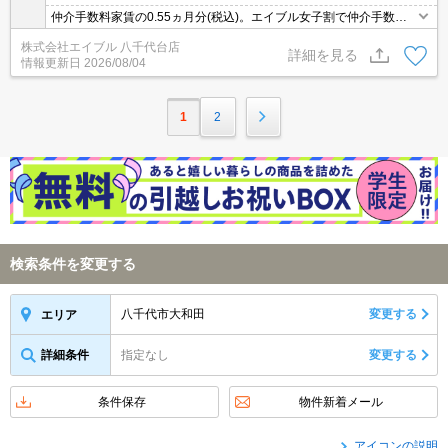
仲介手数料家賃の0.55ヵ月分(税込)。エイブル女子割で仲介手数料
家賃の0.55ヶ月分より10％ＯＦＦ。オンライン内見対応可。家具・
株式会社エイブル 八千代台店
家電付。初期費用がおさえられる物件。閑静な住宅街。
詳細を見る
情報更新日
2026/08/04
1
2
検索条件を変更する
八千代市大和田
変更する
エリア
詳細条件
指定なし
変更する
条件保存
物件新着メール
アイコンの説明