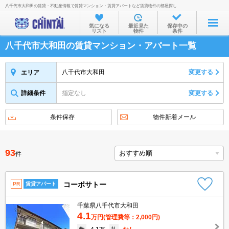
八千代市大和田の賃貸・不動産情報で賃貸マンション・賃貸アパートなど賃貸物件の部屋探し
お部屋を探す
気になる
最近見た
保存中の
リスト
物件
条件
沿線・駅から
八千代市大和田の賃貸マンション・アパート一覧
住所から
家賃相場から
八千代市大和田
変更する
エリア
通勤通学時間から
詳細条件
指定なし
変更する
物件特集から
条件保存
物件新着メール
不動産会社から
TOP
93
件
コーポサトー
PR
賃貸アパート
千葉県八千代市大和田
4.1
万円
(管理費等：2,000円)