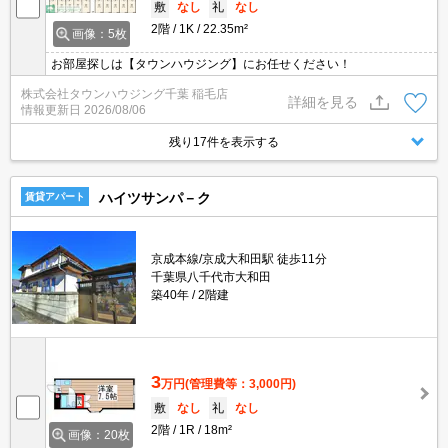
敷
なし
礼
なし
2階
1K
22.35m²
画像：5枚
お部屋探しは【タウンハウジング】にお任せください！
株式会社タウンハウジング千葉 稲毛店
詳細を見る
情報更新日
2026/08/06
残り17件を表示する
ハイツサンパ－ク
賃貸アパート
京成本線/京成大和田駅 徒歩11分
千葉県八千代市大和田
築40年
2階建
3
万円
(管理費等：3,000円)
敷
なし
礼
なし
2階
1R
18m²
画像：20枚