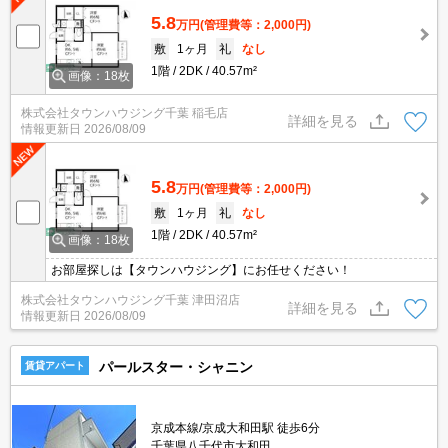
5.8
万円
(管理費等：2,000円)
敷
1ヶ月
礼
なし
1階
2DK
40.57m²
画像：18枚
株式会社タウンハウジング千葉 稲毛店
詳細を見る
情報更新日
2026/08/09
5.8
万円
(管理費等：2,000円)
敷
1ヶ月
礼
なし
1階
2DK
40.57m²
画像：18枚
お部屋探しは【タウンハウジング】にお任せください！
株式会社タウンハウジング千葉 津田沼店
詳細を見る
情報更新日
2026/08/09
パールスター・シャニン
賃貸アパート
京成本線/京成大和田駅 徒歩6分
千葉県八千代市大和田