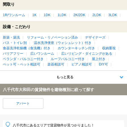
間取り
1R/ワンルーム
1K
1DK
1LDK
2K/2DK
2LDK
3LDK
設備・こだわり
新築・築浅
リフォーム・リノベーション済み
デザイナーズ
バス・トイレ別
温水洗浄便座（ウォシュレット）付き
食器洗浄乾燥機（食洗機）付き
カウンターキッチン付き
収納重視
バリアフリー
広いワンルーム
広いリビング・ダイニングがある
ベランダ・バルコニー付き
ルーフバルコニー付き
屋上付き
ペット可・ペット相談可
楽器相談可
ピアノ相談可
DIY可
もっと見る
八千代市大和田の賃貸物件を建物種別に絞って探す
アパート
八千代市にあるエリアで賃貸物件が見つかりました！