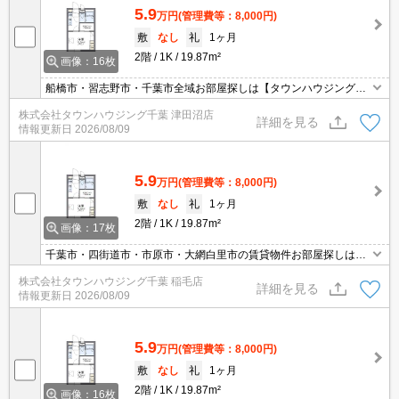
5.9
万円
(管理費等：8,000円)
敷
なし
礼
1ヶ月
2階
1K
19.87m²
画像：16枚
船橋市・習志野市・千葉市全域お部屋探しは【タウンハウジング】
にお任せください！
株式会社タウンハウジング千葉 津田沼店
詳細を見る
情報更新日
2026/08/09
5.9
万円
(管理費等：8,000円)
敷
なし
礼
1ヶ月
2階
1K
19.87m²
画像：17枚
千葉市・四街道市・市原市・大網白里市の賃貸物件お部屋探しはタ
ウンハウジング稲毛店にお任せ下さい！【０４３－２９０－８０７
株式会社タウンハウジング千葉 稲毛店
０】
詳細を見る
情報更新日
2026/08/09
5.9
万円
(管理費等：8,000円)
敷
なし
礼
1ヶ月
2階
1K
19.87m²
画像：16枚