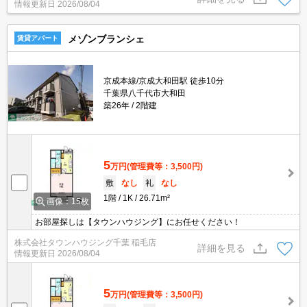
情報更新日
2026/08/04
メゾンブランシェ
賃貸アパート
京成本線/京成大和田駅 徒歩10分
千葉県八千代市大和田
築26年
2階建
5
万円
(管理費等：3,500円)
敷
なし
礼
なし
1階
1K
26.71m²
画像：15枚
お部屋探しは【タウンハウジング】にお任せください！
株式会社タウンハウジング千葉 稲毛店
詳細を見る
情報更新日
2026/08/04
5
万円
(管理費等：3,500円)