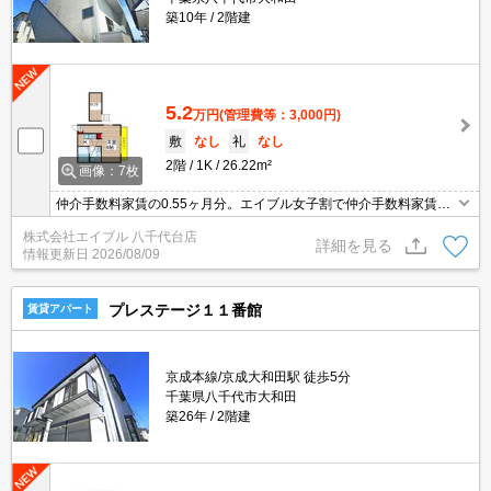
築10年
2階建
5.2
万円
(管理費等：3,000円)
敷
なし
礼
なし
2階
1K
26.22m²
画像：7枚
仲介手数料家賃の0.55ヶ月分。エイブル女子割で仲介手数料家賃の
0.55ヶ月分より10％ＯＦＦ。オンライン内見相談可。インターネッ
株式会社エイブル 八千代台店
ト無料。閑静な住宅街。最新の空室状況はお気軽にお問い合わせ下
詳細を見る
情報更新日
2026/08/09
さい。
プレステージ１１番館
賃貸アパート
京成本線/京成大和田駅 徒歩5分
千葉県八千代市大和田
築26年
2階建