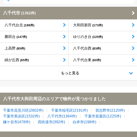
八千代市
(1362件)
八千代台北
大和田新田
(188件)
(173件)
勝田台
ゆりのき台
(147件)
(129件)
上高野
八千代台西
(85件)
(83件)
緑が丘西
八千代台東
(65件)
(60件)
もっと見る
八千代市大和田周辺のエリアで物件が見つかりました
千葉市花見川区(2602件)
千葉市稲毛区(2191件)
習志野市(2120件)
千葉市美浜区(1532件)
八千代市(1364件)
千葉市若葉区(1225件)
鎌ケ谷市(478件)
四街道市(392件)
白井市(198件)