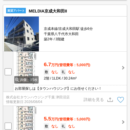
MELDIA京成大和田II
賃貸アパート
京成本線/京成大和田駅 徒歩6分
千葉県八千代市大和田
築2年
3階建
6.7
万円
(管理費等：5,000円)
敷
なし
礼
なし
2階
1LDK
30.24m²
画像：15枚
お部屋探しは【タウンハウジング】にお任せください！
株式会社タウンハウジング千葉 津田沼店
詳細を見る
情報更新日
2026/08/04
5.5
万円
(管理費等：5,000円)
敷
なし
礼
なし