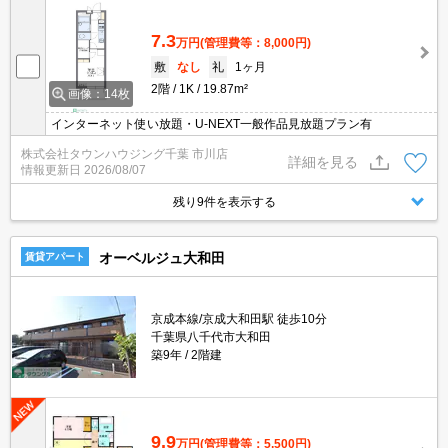
7.3
万円
(管理費等：8,000円)
敷
なし
礼
1ヶ月
2階
1K
19.87m²
画像：14枚
インターネット使い放題・U-NEXT一般作品見放題プラン有
株式会社タウンハウジング千葉 市川店
詳細を見る
情報更新日
2026/08/07
残り9件を表示する
オーベルジュ大和田
賃貸アパート
京成本線/京成大和田駅 徒歩10分
千葉県八千代市大和田
築9年
2階建
9.9
万円
(管理費等：5,500円)