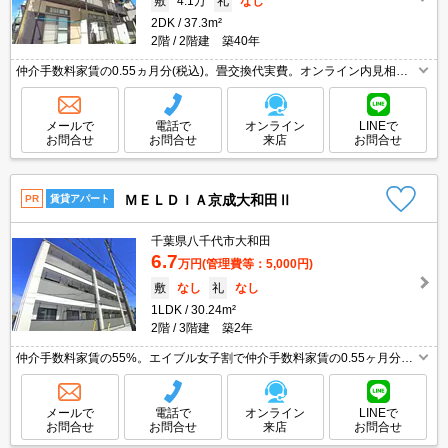
敷
4.1万
礼
なし
2DK
37.3m²
2階
2階建 築40年
仲介手数料家賃の0.55ヵ月分(税込)。畳交換代実費。オンライン内見相談
可。住環境、あなたの目でお確かめください。最新の空室状況はお気軽に
お問い合わせ下さい。
メールで
電話で
オンライン
LINEで
お問合せ
お問合せ
来店
お問合せ
ＭＥＬＤＩＡ京成大和田Ⅱ
PR
賃貸アパート
千葉県八千代市大和田
6.7
万円
(管理費等：5,000円)
敷
なし
礼
なし
1LDK
30.24m²
2階
3階建 築2年
仲介手数料家賃の55%。エイブル女子割で仲介手数料家賃の0.55ヶ月分よ
り10％ＯＦＦ。オンライン内見相談可。便利な宅配BOX。住環境、あなた
の目でお確かめください。詳細はお問い合わせください。
メールで
電話で
オンライン
LINEで
お問合せ
お問合せ
来店
お問合せ