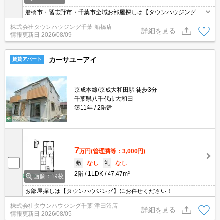
船橋市・習志野市・千葉市全域お部屋探しは【タウンハウジング】
にお任せください！
株式会社タウンハウジング千葉 船橋店
詳細を見る
情報更新日
2026/08/09
カーサユーアイ
賃貸アパート
京成本線/京成大和田駅 徒歩3分
千葉県八千代市大和田
築11年
2階建
7
万円
(管理費等：3,000円)
敷
なし
礼
なし
2階
1LDK
47.47m²
画像：19枚
お部屋探しは【タウンハウジング】にお任せください！
株式会社タウンハウジング千葉 津田沼店
詳細を見る
情報更新日
2026/08/05