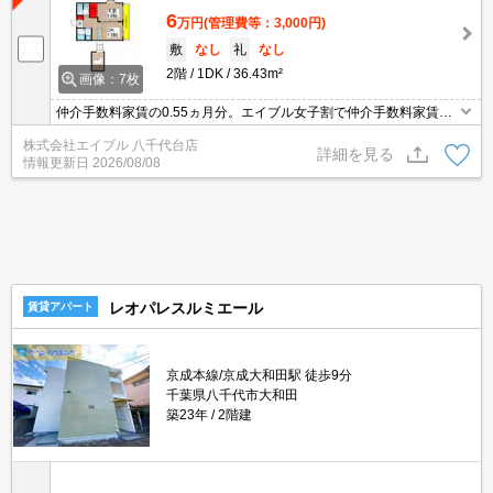
6
万円
(管理費等：3,000円)
敷
なし
礼
なし
2階
1DK
36.43m²
画像：7枚
仲介手数料家賃の0.55ヵ月分。エイブル女子割で仲介手数料家賃の
0.55ヶ月分より10％ＯＦＦ。オンライン内見相談可。閑静な住宅
株式会社エイブル 八千代台店
街。あなたの新生活応援します！。住環境、あなたの目でお確かめ
詳細を見る
情報更新日
2026/08/08
ください。
レオパレスルミエール
賃貸アパート
京成本線/京成大和田駅 徒歩9分
千葉県八千代市大和田
築23年
2階建