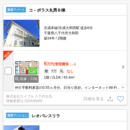
コ－ポラス丸秀Ｂ棟
賃貸アパート
京成本線/京成大和田駅 徒歩6分
千葉県八千代市大和田
築34年
2階建
5
万円
(管理費等：--)
敷
5万
礼
なし
1階
2LDK
45.4m²
画像：22枚
仲介手数料家賃の0.55ヵ月分。日当り良好。インターネットWi-Fi無
料。ペット飼育の場合、敷金1ヵ月分増。
株式会社エイブル 八千代台店
詳細を見る
情報更新日
2026/08/09
レオパレスリラ
賃貸マンション