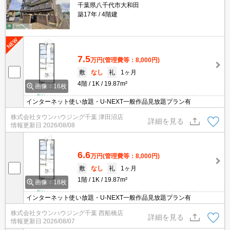
千葉県八千代市大和田
築17年
4階建
7.5
万円
(管理費等：8,000円)
敷
なし
礼
1ヶ月
4階
1K
19.87m²
画像：16枚
インターネット使い放題・U-NEXT一般作品見放題プラン有
株式会社タウンハウジング千葉 津田沼店
詳細を見る
情報更新日
2026/08/08
6.6
万円
(管理費等：8,000円)
敷
なし
礼
1ヶ月
1階
1K
19.87m²
画像：18枚
インターネット使い放題・U-NEXT一般作品見放題プラン有
株式会社タウンハウジング千葉 西船橋店
詳細を見る
情報更新日
2026/08/07