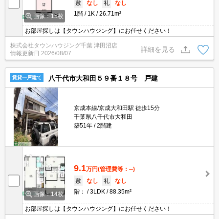
敷
なし
礼
なし
1階
1K
26.71m²
画像：15枚
お部屋探しは【タウンハウジング】にお任せください！
株式会社タウンハウジング千葉 津田沼店
詳細を見る
情報更新日
2026/08/07
八千代市大和田５９番１８号 戸建
賃貸一戸建て
京成本線/京成大和田駅 徒歩15分
千葉県八千代市大和田
築51年
2階建
9.1
万円
(管理費等：--)
敷
なし
礼
なし
階：
3LDK
88.35m²
画像：14枚
お部屋探しは【タウンハウジング】にお任せください！