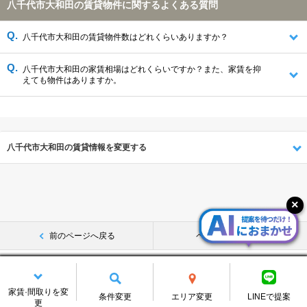
八千代市大和田の賃貸物件に関するよくある質問
八千代市大和田の賃貸物件数はどれくらいありますか？
八千代市大和田の家賃相場はどれくらいですか？また、家賃を抑
えても物件はありますか。
八千代市大和田の賃貸情報を変更する
前のページへ戻る
ページの先頭へ
CHINTAIトップ
千葉県
八千代市
大和田の賃貸物件･マンション･アパー
ト一覧
家賃·間取りを変
条件変更
エリア変更
LINEで提案
更
気になるリスト
保存中の条件