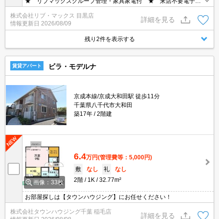
★ リブマックスグループ管理・家具家電付 ★ 来店不要電子契
約・鍵ポスト渡し ★ ポケットWi-Fi50/G/月無料貸出、テレビ、洗
株式会社リブ・マックス 目黒店
濯機（設置不可物件無し）、冷蔵庫、電子レンジ、掃除機、エアコ
詳細を見る
情報更新日
2026/08/09
ン・照明・ベット・机・イス・カーテンなどの家具・家電付き。家
具家電撤去相談（実費負担）
残り2件を表示する
ビラ・モデルナ
賃貸アパート
京成本線/京成大和田駅 徒歩11分
千葉県八千代市大和田
築17年
2階建
6.4
万円
(管理費等：5,000円)
敷
なし
礼
なし
2階
1K
32.77m²
画像：33枚
お部屋探しは【タウンハウジング】にお任せください！
株式会社タウンハウジング千葉 稲毛店
詳細を見る