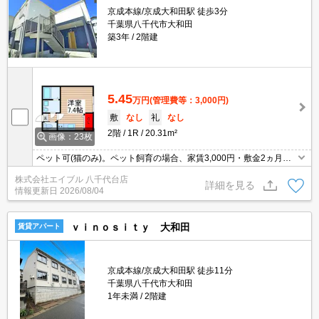
京成本線/京成大和田駅 徒歩3分
千葉県八千代市大和田
築3年
2階建
5.45
万円
(管理費等：3,000円)
敷
なし
礼
なし
2階
1R
20.31m²
画像：23枚
ペット可(猫のみ)。ペット飼育の場合、家賃3,000円・敷金2ヵ月
増。仲介手数料家賃の0.55ヵ月分。エイブル女子割で仲介手数料家
株式会社エイブル 八千代台店
賃の0.55ヶ月分より10％ＯＦＦ。あなたの新生活応援します！。
詳細を見る
情報更新日
2026/08/04
ｖｉｎｏｓｉｔｙ 大和田
賃貸アパート
京成本線/京成大和田駅 徒歩11分
千葉県八千代市大和田
1年未満
2階建