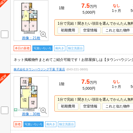
7.5
なし
万円
1階
1ヶ月
5
5,000円
1分で完結！聞きたい項目を選んでかんたん無
初期費用
空室情報
これと似た物件
画像：21枚
本日の新着
写真いろいろ
南向き
独立洗面台
株式会社タウンハウジング千葉 千葉店
(043-221-3600)
7.5
なし
万円
1階
1ヶ月
5
5,000円
1分で完結！聞きたい項目を選んでかんたん無
初期費用
空室情報
これと似た物件
画像：30枚
新着
写真いろいろ
南向き
独立洗面台