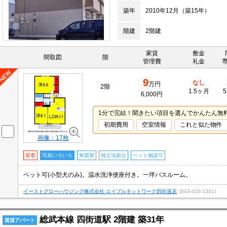
築年
2010年12月（築15年）
階建
2階建
家賃
敷金
間取図
階
管理費
礼金
9
なし
万円
2階
1.5ヶ月
5
6,000円
1分で完結！聞きたい項目を選んでかんたん無
初期費用
空室情報
これと似た物件
画像：17枚
新着
写真いろいろ
角部屋
独立洗面台
ペット相談可
ペット可(小型犬のみ)。温水洗浄便座付き。一坪バスルーム。
イーストグローハウジング株式会社 エイブルネットワーク四街道店
(043-420-1341)
総武本線 四街道駅 2階建 築31年
賃貸アパート