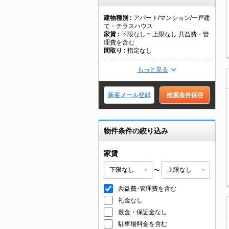
建物種別
アパート/マンション/一戸建
て・テラスハウス
家賃
下限なし ~ 上限なし 共益費・管
理費を含む
間取り
指定なし
もっと見る
新着メール登録
検索条件保存
物件条件の絞り込み
家賃
〜
共益費･管理費を含む
礼金なし
敷金・保証金なし
駐車場料金を含む