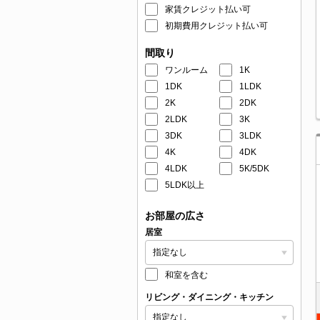
家賃クレジット払い可
初期費用クレジット払い可
間取り
ワンルーム
1K
1DK
1LDK
2K
2DK
2LDK
3K
3DK
3LDK
4K
4DK
4LDK
5K/5DK
5LDK以上
お部屋の広さ
居室
和室を含む
リビング・ダイニング・キッチン