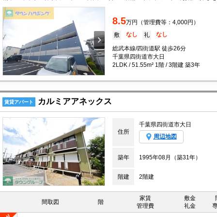
8.5
万円（管理費等：4,000円）
なし
なし
敷
礼
総武本線/四街道駅 徒歩26分
千葉県四街道市大日
2LDK / 51.55m² 1階 / 3階建 築3年
カルミアアネックス
賃貸アパート
千葉県四街道市大日
住所
周辺地図
築年
1995年08月（築31年）
階建
2階建
家賃
敷金
間取図
階
管理費
礼金