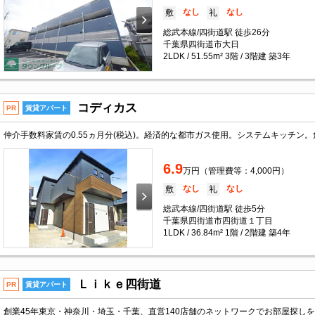
なし
なし
敷
礼
総武本線/四街道駅 徒歩26分
千葉県四街道市大日
2LDK / 51.55m² 3階 / 3階建 築3年
コディカス
PR
賃貸アパート
6.9
万円（管理費等：4,000円）
なし
なし
敷
礼
総武本線/四街道駅 徒歩5分
千葉県四街道市四街道１丁目
1LDK / 36.84m² 1階 / 2階建 築4年
Ｌｉｋｅ四街道
PR
賃貸アパート