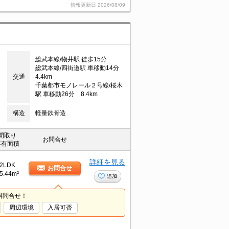
情報更新日
2026/08/09
目
総武本線/物井駅 徒歩15分
総武本線/四街道駅 車移動14分
交通
4.4km
千葉都市モノレール２号線/桜木
駅 車移動26分 8.4km
構造
軽量鉄骨造
間取り
お問合せ
専有面積
詳細を見る
2LDK
お問合せ
5.44m²
追加
料問合せ！
周辺環境
入居可否