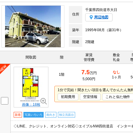
千葉県四街道市大日
住所
周辺地図
築年
1995年08月（築31年）
階建
2階建
家賃
敷金
間取図
階
管理費
礼金
7.5
なし
万円
1階
1ヶ月
5
5,000円
1分で完結！聞きたい項目を選んでかんたん無
初期費用
空室情報
これと似た物件
画像：18枚
新着
写真いろいろ
南向き
独立洗面台