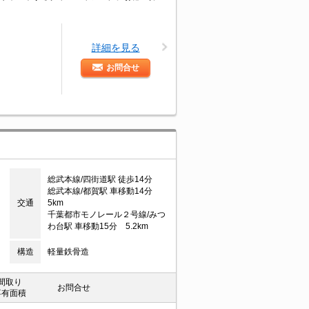
詳細を見る
お問合せ
総武本線/四街道駅 徒歩14分
総武本線/都賀駅 車移動14分
交通
5km
千葉都市モノレール２号線/みつ
わ台駅 車移動15分 5.2km
構造
軽量鉄骨造
間取り
お問合せ
専有面積