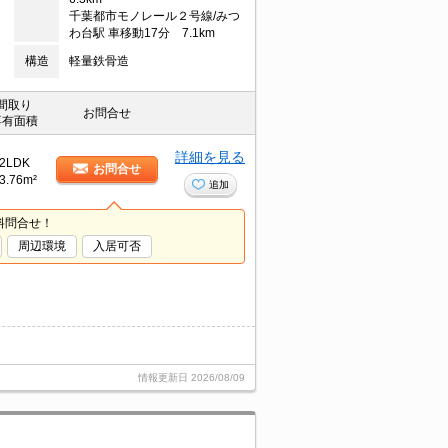
千葉都市モノレール２号線/みつ
わ台駅 車移動17分 7.1km
構造
軽量鉄骨造
間取り
お問合せ
専有面積
詳細を見る
2LDK
お問合せ
3.76m²
追加
料問合せ！
周辺環境
入居可否
情報更新日
2026/08/09