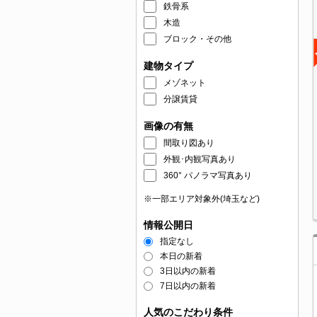
鉄骨系
木造
ブロック・その他
建物タイプ
メゾネット
分譲賃貸
画像の有無
間取り図あり
外観･内観写真あり
360° パノラマ写真あり
※一部エリア対象外(埼玉など)
情報公開日
指定なし
本日の新着
3日以内の新着
7日以内の新着
人気のこだわり条件