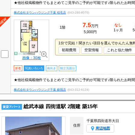
株式会社タウンハウジング千葉 稲毛店
(043-290-8070)
7.5
なし
万円
1階
1ヶ月
5
5,000円
1分で完結！聞きたい項目を選んでかんたん無
初期費用
空室情報
これと似た物件
画像：30枚
新着
写真いろいろ
南向き
独立洗面台
株式会社タウンハウジング千葉 蘇我店
(043-312-6124)
総武本線 四街道駅 2階建 築15年
賃貸アパート
千葉県四街道市大日
住所
周辺地図