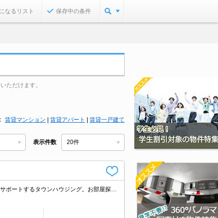
になるリスト
保存中の条件
覧いただけます。
賃貸マンション
|
賃貸アパート
|
賃貸一戸建て
表示件数
創業45年東京・神奈川・埼玉・千葉、直営140店舗のネットワークでお部屋探しをサポートするタウンハウジング。お部屋探しは【タウンハウジング】にお任せ下さい！