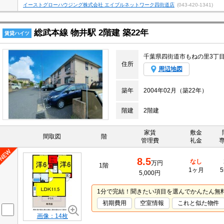
イーストグローハウジング株式会社 エイブルネットワーク四街道店
(043-420-1341)
総武本線 物井駅 2階建 築22年
賃貸ハイツ
千葉県四街道市もねの里3丁
住所
周辺地図
築年
2004年02月（築22年）
階建
2階建
家賃
敷金
間取図
階
管理費
礼金
8.5
なし
万円
1階
1ヶ月
5
5,000円
1分で完結！聞きたい項目を選んでかんたん無
初期費用
空室情報
これと似た物件
画像：14枚