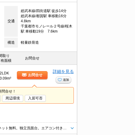
総武本線/四街道駅 徒歩14分
総武本線/都賀駅 車移動16分
交通
4.8km
千葉都市モノレール２号線/桜木
駅 車移動19分 7.6km
構造
軽量鉄骨造
間取り
お問合せ
専有面積
詳細を見る
2LDK
お問合せ
0.09m²
追加
料問合せ！
周辺環境
入居可否
◇LINE、クレジット、オンライン対応◇エイブルNW四街道店 インターネット無料。独立洗面台。エアコン付き。日当り良好。