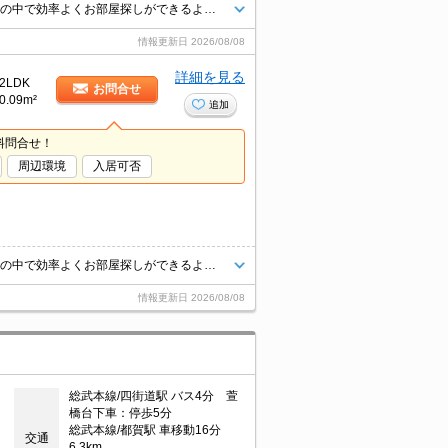
★他社様掲載物件でもまとめてご見学のご予約が可能です♪限られたお時間の中で効率よくお部屋探しができるようにお手伝いさせていただきます！お気軽にお問合せ下さい♪
情報更新日
2026/08/08
詳細を見る
2LDK
お問合せ
0.09m²
追加
料問合せ！
周辺環境
入居可否
★他社様掲載物件でもまとめてご見学のご予約が可能です♪限られたお時間の中で効率よくお部屋探しができるようにお手伝いさせていただきます！お気軽にお問合せ下さい♪
情報更新日
2026/08/08
総武本線/四街道駅 バス4分 萱
橋台下車：停歩5分
総武本線/都賀駅 車移動16分
交通
6.3km