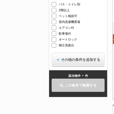
バス・トイレ別
2階以上
ペット相談可
室内洗濯機置場
エアコン付
駐車場付
オートロック
独立洗面台
その他の条件を追加する
-
該当物件
件
この条件で検索する