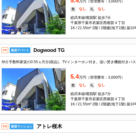
5.4
万円（管理費等：3,000円）
なし
なし
敷
礼
総武本線/都賀駅 徒歩7分
千葉県千葉市若葉区西都賀４丁目
1K / 21.55m² 2階 / 2階建(地下1階) 築1
Dogwood TG
PR
賃貸アパート
5.4
万円（管理費等：3,000円）
なし
なし
敷
礼
総武本線/都賀駅 徒歩7分
千葉県千葉市若葉区西都賀４丁目
1K / 21.55m² 2階 / 2階建(地下1階) 築1
アトレ桜木
PR
賃貸マンション