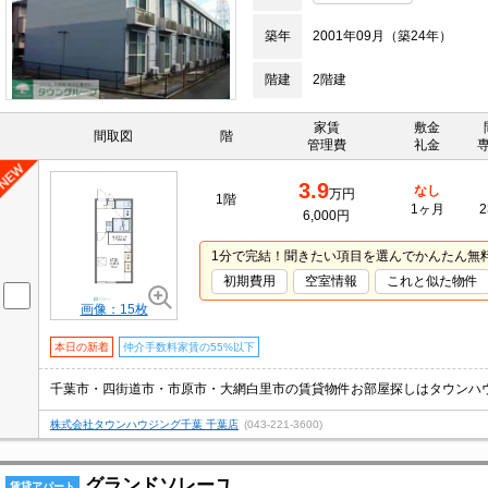
築年
2001年09月（築24年）
階建
2階建
家賃
敷金
間取図
階
管理費
礼金
3.9
なし
万円
1階
1ヶ月
2
6,000円
1分で完結！聞きたい項目を選んでかんたん無
初期費用
空室情報
これと似た物件
画像：15枚
本日の新着
仲介手数料家賃の55%以下
千葉市・四街道市・市原市・大網白里市の賃貸物件お部屋探しはタウンハ
株式会社タウンハウジング千葉 千葉店
(043-221-3600)
グランドソレーユ
賃貸アパート