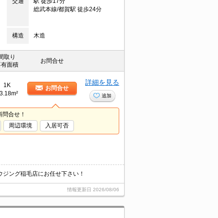
交通
駅 徒歩17分
総武本線/都賀駅 徒歩24分
構造
木造
間取り
お問合せ
専有面積
詳細を見る
1K
お問合せ
3.18m²
追加
料問合せ！
周辺環境
入居可否
ウジング稲毛店にお任せ下さい！
情報更新日
2026/08/06