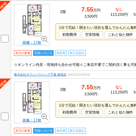
7.55
なし
万円
2階
113,250円
5
3,500円
1分で完結！聞きたい項目を選んでかんたん無
初期費用
空室情報
これと似た物件
画像：17枚
本日の新着
写真いろいろ
角部屋
独立洗面台
株式会社タウンハウジング千葉 蘇我店
(043-312-6124)
7.55
なし
万円
2階
113,250円
5
3,500円
1分で完結！聞きたい項目を選んでかんたん無
初期費用
空室情報
これと似た物件
画像：17枚
本日の新着
写真いろいろ
角部屋
独立洗面台