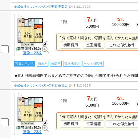
株式会社タウンハウジング千葉 千葉店
(043-221-3600)
7
なし
万円
1階
100,000円
5,000円
1分で完結！聞きたい項目を選んでかんたん無
初期費用
空室情報
これと似た物件
画像：23枚
写真いろいろ
南向き
角部屋
独立洗面台
ペット相談可
株式会社タウンハウジング千葉 蘇我店
(043-312-6124)
7
なし
万円
1階
100,000円
5,000円
1分で完結！聞きたい項目を選んでかんたん無
初期費用
空室情報
これと似た物件
画像：23枚