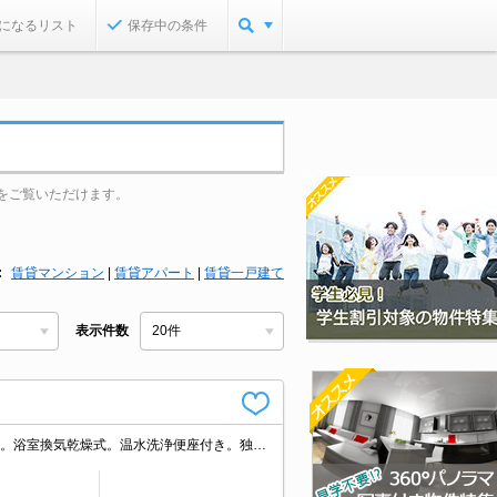
になるリスト
保存中の条件
をご覧いただけます。
賃貸マンション
|
賃貸アパート
|
賃貸一戸建て
表示件数
仲介手数料家賃の0.55ヵ月分(税込)。TVインターホン付き。追い焚き機能付きバス。浴室換気乾燥式。温水洗浄便座付き。独立洗面化粧台付き。システムキッチン。ガスコンロ付き。エアコン付き。