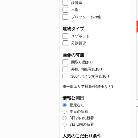
鉄骨系
木造
ブロック・その他
建物タイプ
メゾネット
分譲賃貸
画像の有無
間取り図あり
外観･内観写真あり
360° パノラマ写真あり
※一部エリア対象外(埼玉など)
情報公開日
指定なし
本日の新着
3日以内の新着
7日以内の新着
人気のこだわり条件