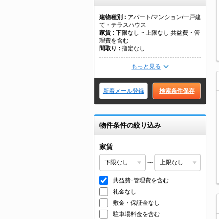
建物種別
アパート/マンション/一戸建
て・テラスハウス
家賃
下限なし ~ 上限なし 共益費・管
理費を含む
間取り
指定なし
もっと見る
新着メール登録
検索条件保存
物件条件の絞り込み
家賃
〜
共益費･管理費を含む
礼金なし
敷金・保証金なし
駐車場料金を含む