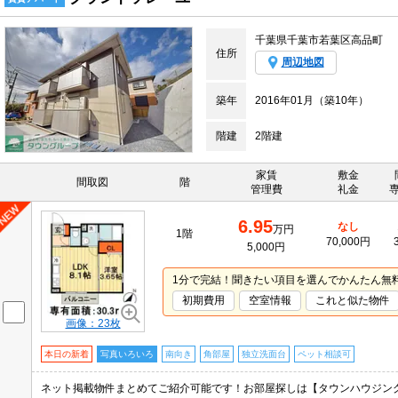
千葉県千葉市若葉区高品町
住所
周辺地図
築年
2016年01月（築10年）
階建
2階建
家賃
敷金
間取図
階
管理費
礼金
6.95
なし
万円
1階
70,000円
5,000円
1分で完結！聞きたい項目を選んでかんたん無
初期費用
空室情報
これと似た物件
画像：23枚
本日の新着
写真いろいろ
南向き
角部屋
独立洗面台
ペット相談可