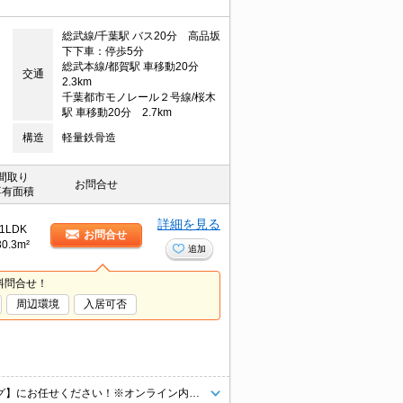
総武線/千葉駅 バス20分 高品坂
下下車：停歩5分
総武本線/都賀駅 車移動20分
交通
2.3km
千葉都市モノレール２号線/桜木
駅 車移動20分 2.7km
構造
軽量鉄骨造
間取り
お問合せ
専有面積
詳細を見る
1LDK
お問合せ
30.3m²
追加
料問合せ！
周辺環境
入居可否
ネット掲載物件まとめてご紹介可能です！お部屋探しは【タウンハウジング】にお任せください！※オンライン内見・現地待ち合わせは事前にご相談ください。