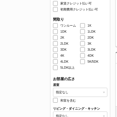
家賃クレジット払い可
初期費用クレジット払い可
間取り
ワンルーム
1K
1DK
1LDK
2K
2DK
2LDK
3K
3DK
3LDK
4K
4DK
4LDK
5K/5DK
5LDK以上
お部屋の広さ
居室
和室を含む
リビング・ダイニング・キッチン