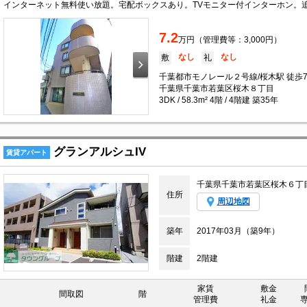
7.2
万円（管理費等：3,000円）
なし
なし
敷
礼
千葉都市モノレール２号線/桜木駅 徒歩
千葉県千葉市若葉区桜木８丁目
3DK / 58.3m² 4階 / 4階建 築35年
グランアルシュIV
賃貸アパート
千葉県千葉市若葉区桜木６丁
住所
周辺地図
築年
2017年03月（築9年）
階建
2階建
家賃
敷金
間取図
階
管理費
礼金