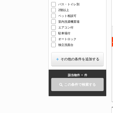
バス・トイレ別
2階以上
ペット相談可
室内洗濯機置場
エアコン付
駐車場付
オートロック
独立洗面台
その他の条件を追加する
-
該当物件
件
この条件で検索する