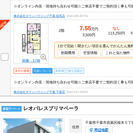
株式会社タウンハウジング千葉 稲毛店
(043-290-8070)
7.55
なし
万円
2階
113,250円
5
3,500円
1分で完結！聞きたい項目を選んでかんたん無
初期費用
空室情報
これと似た物件
画像：17枚
本日の新着
写真いろいろ
角部屋
独立洗面台
株式会社タウンハウジング千葉 千葉店
(043-221-3600)
レオパレスプリマベーラ
賃貸アパート
千葉県千葉市若葉区桜木５丁
住所
周辺地図