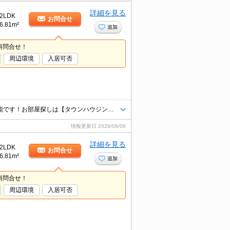
詳細を見る
2LDK
お問合せ
6.81m²
追加
料問合せ！
周辺環境
入居可否
☆オンライン内見・現地待ち合わせ可能☆ご来店不要でご契約頂く事も可能です！お部屋探しは【タウンハウジング千葉店】にお任せください！
情報更新日
2026/08/06
詳細を見る
2LDK
お問合せ
6.81m²
追加
料問合せ！
周辺環境
入居可否