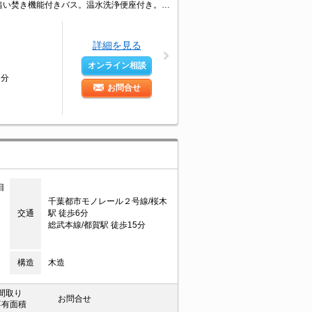
インターネット無料使い放題。宅配ボックスあり。TVモニター付インターホン。追い焚き機能付きバス。温水洗浄便座付き。セブンイレブンへ70m。引越指定業者あり。月額損害保険料等1,300円。
詳細を見る
オンライン相談
7分
お問合せ
目
千葉都市モノレール２号線/桜木
交通
駅 徒歩6分
総武本線/都賀駅 徒歩15分
構造
木造
間取り
お問合せ
専有面積