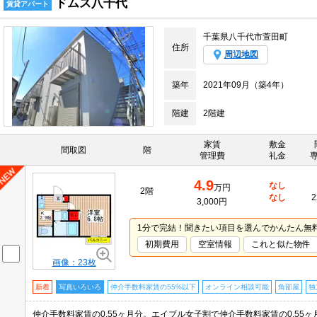
ドムス八千代
賃貸アパート
千葉県八千代市萱田町
住所
周辺地図
築年
2021年09月（築4年）
階建
2階建
家賃
敷金
間取図
階
管理費
礼金
4.9
なし
万円
2階
なし
2
3,000円
1分で完結！聞きたい項目を選んでかんたん無
初期費用
空室情報
これと似た物件
画像：23枚
新着
写真いろいろ
仲介手数料家賃の55%以下
オンライン相談可能
角部屋
独