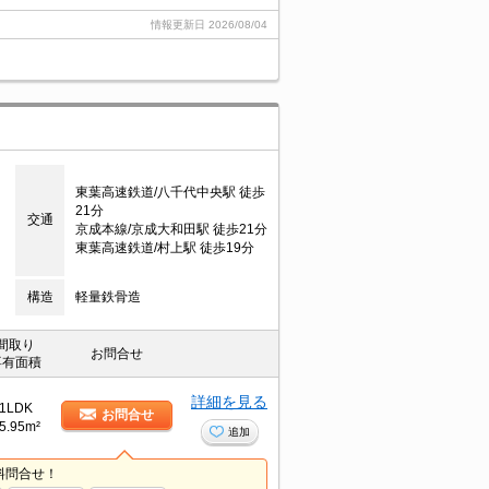
情報更新日
2026/08/04
東葉高速鉄道/八千代中央駅 徒歩
21分
交通
京成本線/京成大和田駅 徒歩21分
東葉高速鉄道/村上駅 徒歩19分
構造
軽量鉄骨造
間取り
お問合せ
専有面積
詳細を見る
1LDK
お問合せ
5.95m²
追加
料問合せ！