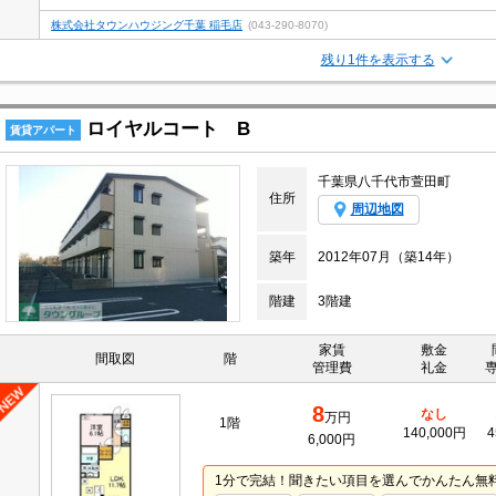
株式会社タウンハウジング千葉 稲毛店
(043-290-8070)
残り1件を表示する
ロイヤルコート B
賃貸アパート
千葉県八千代市萱田町
住所
周辺地図
築年
2012年07月（築14年）
階建
3階建
家賃
敷金
間取図
階
管理費
礼金
8
なし
万円
1階
140,000円
4
6,000円
1分で完結！聞きたい項目を選んでかんたん無