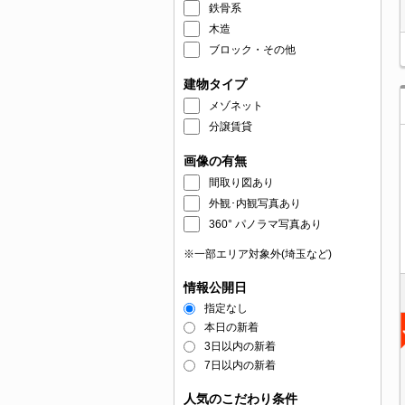
鉄骨系
木造
ブロック・その他
建物タイプ
メゾネット
分譲賃貸
画像の有無
間取り図あり
外観･内観写真あり
360° パノラマ写真あり
※一部エリア対象外(埼玉など)
情報公開日
指定なし
本日の新着
3日以内の新着
7日以内の新着
人気のこだわり条件