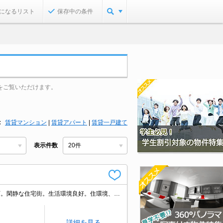
になるリスト
保存中の条件
をご覧いただけます。
賃貸マンション
|
賃貸アパート
|
賃貸一戸建て
表示件数
仲介手数料家賃の0.55ヵ月分。人気のファミリー向け物件。オンライン内見相談可。閑静な住宅街。生活環境良好。住環境、あなたの目でお確かめください。最新の空室状況はお気軽にお問い合わせ下さい。
詳細を見る