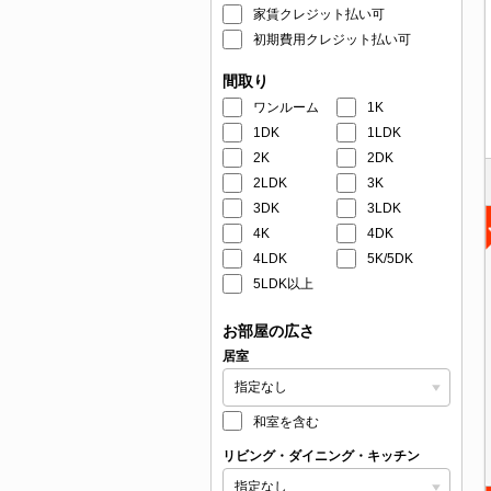
家賃クレジット払い可
初期費用クレジット払い可
間取り
ワンルーム
1K
1DK
1LDK
2K
2DK
2LDK
3K
3DK
3LDK
4K
4DK
4LDK
5K/5DK
5LDK以上
お部屋の広さ
居室
和室を含む
リビング・ダイニング・キッチン