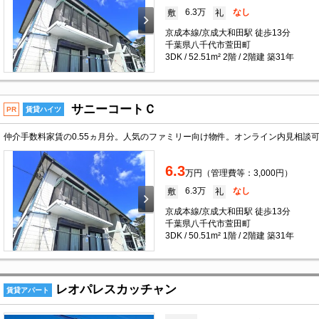
6.3万
なし
敷
礼
京成本線/京成大和田駅 徒歩13分
千葉県八千代市萱田町
3DK / 52.51m² 2階 / 2階建 築31年
サニーコートＣ
PR
賃貸ハイツ
6.3
万円（管理費等：3,000円）
6.3万
なし
敷
礼
京成本線/京成大和田駅 徒歩13分
千葉県八千代市萱田町
3DK / 50.51m² 1階 / 2階建 築31年
レオパレスカッチャン
賃貸アパート