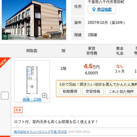
千葉県八千代市萱田町
住所
周辺地図
築年
2007年10月（築18年）
階建
2階建
家賃
敷金
間取図
階
管理費
礼金
4.5
なし
万円
1階
1ヶ月
1
6,000円
1分で完結！聞きたい項目を選んでかんたん無
初期費用
空室情報
これと似た物件
画像：23枚
新着
ロフト付。室内天井も高くお部屋を広く使えます！
株式会社タウンハウジング千葉 市川店
(047-326-1811)