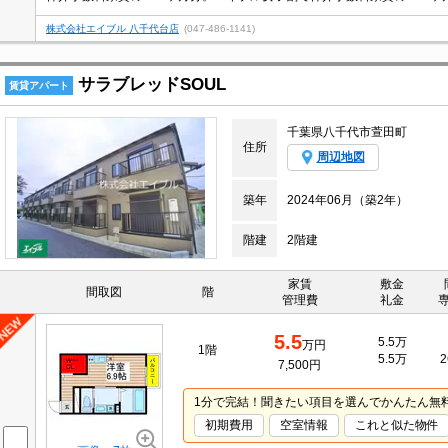
株式会社エイブル 八千代台店
(047-486-1141)
サラブレッドSOUL
賃貸アパート
千葉県八千代市萱田町
住所
周辺地図
築年
2024年06月（築2年）
階建
2階建
家賃
敷金
間取図
階
管理費
礼金
5.5
5.5万
万円
1階
5.5万
2
7,500円
1分で完結！聞きたい項目を選んでかんたん無
初期費用
空室情報
これと似た物件