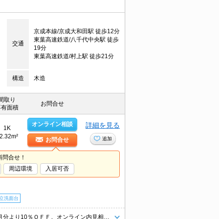
京成本線/京成大和田駅 徒歩12分
東葉高速鉄道/八千代中央駅 徒歩
交通
19分
東葉高速鉄道/村上駅 徒歩21分
構造
木造
間取り
お問合せ
専有面積
オンライン相談
詳細を見る
1K
2.32m²
追加
お問合せ
料問合せ！
周辺環境
入居可否
立洗面台
仲介手数料家賃の0.55ヶ月分。エイブル女子割で仲介手数料家賃の0.55ヶ月分より10％ＯＦＦ。オンライン内見相談可。インターネット無料。あなたの新生活応援します！。詳細はお問い合わせください。