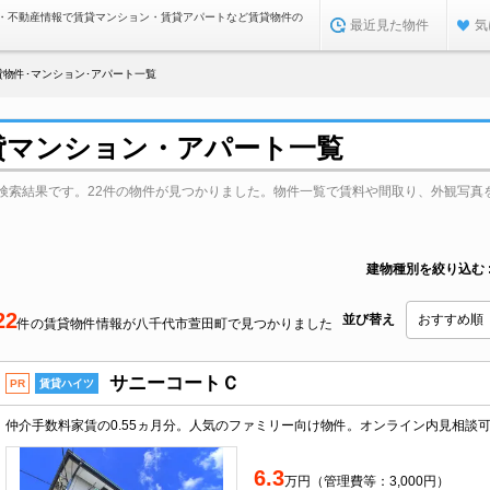
・不動産情報で賃貸マンション・賃貸アパートなど賃貸物件の
最近見た物件
気
貸物件･マンション･アパート一覧
貸マンション・アパート一覧
検索結果です。22件の物件が見つかりました。物件一覧で賃料や間取り、外観写真
建物種別を絞り込む
22
並び替え
件の賃貸物件情報が八千代市萱田町で見つかりました
サニーコートＣ
PR
賃貸ハイツ
6.3
万円（管理費等：3,000円）