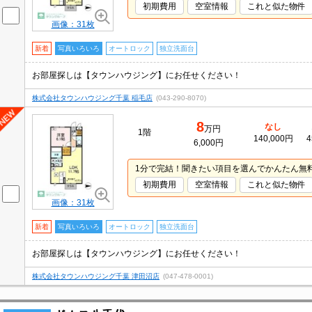
初期費用
空室情報
これと似た物件
画像：31枚
新着
写真いろいろ
オートロック
独立洗面台
お部屋探しは【タウンハウジング】にお任せください！
株式会社タウンハウジング千葉 稲毛店
(043-290-8070)
8
なし
万円
1階
140,000円
4
6,000円
1分で完結！聞きたい項目を選んでかんたん無
初期費用
空室情報
これと似た物件
画像：31枚
新着
写真いろいろ
オートロック
独立洗面台
お部屋探しは【タウンハウジング】にお任せください！
株式会社タウンハウジング千葉 津田沼店
(047-478-0001)