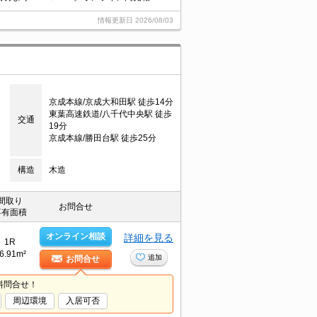
情報更新日
2026/08/03
京成本線/京成大和田駅 徒歩14分
東葉高速鉄道/八千代中央駅 徒歩
交通
19分
京成本線/勝田台駅 徒歩25分
構造
木造
間取り
お問合せ
専有面積
オンライン相談
詳細を見る
1R
6.91m²
追加
お問合せ
料問合せ！
周辺環境
入居可否