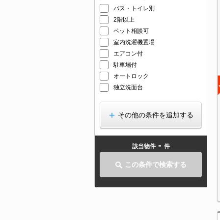
バス・トイレ別
2階以上
ペット相談可
室内洗濯機置場
エアコン付
駐車場付
オートロック
独立洗面台
その他の条件を追加する
-
該当物件
件
この条件で検索する