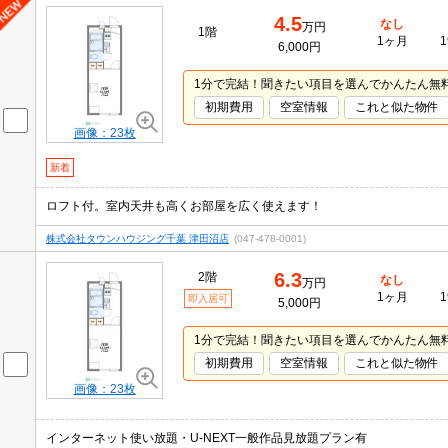
4.5
なし
万円
1階
1ヶ月
1
6,000円
1分で完結！聞きたい項目を選んでかんたん無
初期費用
空室情報
これと似た物件
画像：23枚
新着
ロフト付。室内天井も高くお部屋を広く使えます！
株式会社タウンハウジング千葉 津田沼店
(047-478-0001)
6.3
2階
なし
万円
1ヶ月
1
即入居可
5,000円
1分で完結！聞きたい項目を選んでかんたん無
初期費用
空室情報
これと似た物件
画像：23枚
インターネット使い放題・U-NEXT一般作品見放題プラン有