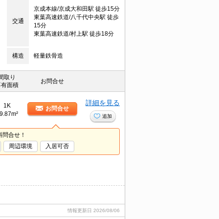
京成本線/京成大和田駅 徒歩15分
東葉高速鉄道/八千代中央駅 徒歩
交通
15分
東葉高速鉄道/村上駅 徒歩18分
構造
軽量鉄骨造
間取り
お問合せ
専有面積
詳細を見る
1K
お問合せ
9.87m²
追加
料問合せ！
周辺環境
入居可否
情報更新日
2026/08/06