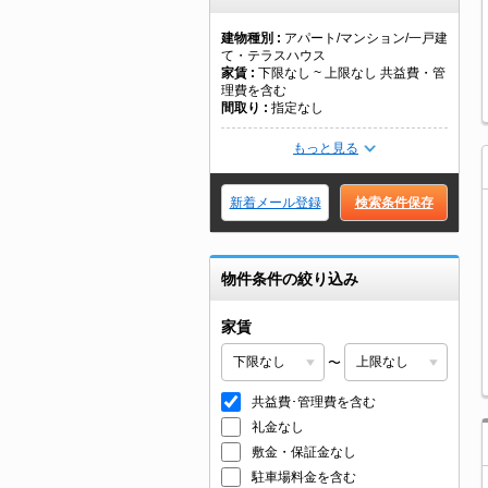
建物種別
アパート/マンション/一戸建
て・テラスハウス
家賃
下限なし ~ 上限なし 共益費・管
理費を含む
間取り
指定なし
もっと見る
新着メール登録
検索条件保存
物件条件の絞り込み
家賃
〜
共益費･管理費を含む
礼金なし
敷金・保証金なし
駐車場料金を含む