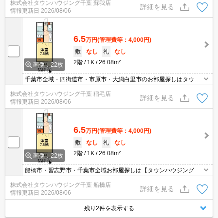
株式会社タウンハウジング千葉 蘇我店
詳細を見る
情報更新日
2026/08/06
6.5
万円
(管理費等：4,000円)
敷
なし
礼
なし
2階
1K
26.08m²
画像：22枚
千葉市全域・四街道市・市原市・大網白里市のお部屋探しはタウン
ハウジング千葉店にお任せ下さい！
株式会社タウンハウジング千葉 稲毛店
詳細を見る
情報更新日
2026/08/06
6.5
万円
(管理費等：4,000円)
敷
なし
礼
なし
2階
1K
26.08m²
画像：22枚
船橋市・習志野市・千葉市全域お部屋探しは【タウンハウジング】
にお任せください！
株式会社タウンハウジング千葉 船橋店
詳細を見る
情報更新日
2026/08/06
残り2件を表示する