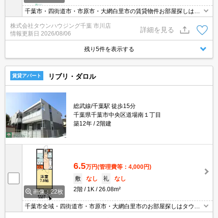
千葉市・四街道市・市原市・大網白里市の賃貸物件お部屋探しはタ
ウンハウジング稲毛店にお任せ下さい！
株式会社タウンハウジング千葉 市川店
詳細を見る
情報更新日
2026/08/06
残り5件を表示する
リブリ・ダロル
賃貸アパート
総武線/千葉駅 徒歩15分
千葉県千葉市中央区道場南１丁目
築12年
2階建
6.5
万円
(管理費等：4,000円)
敷
なし
礼
なし
2階
1K
26.08m²
画像：22枚
千葉市全域・四街道市・市原市・大網白里市のお部屋探しはタウン
ハウジング千葉店にお任せ下さい！