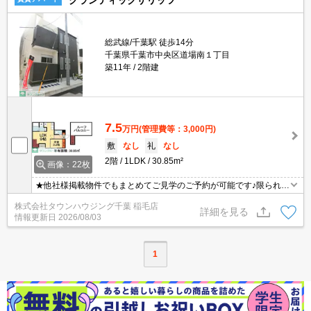
グランティックザリッツ
総武線/千葉駅 徒歩14分
千葉県千葉市中央区道場南１丁目
築11年
2階建
7.5
万円
(管理費等：3,000円)
敷
なし
礼
なし
2階
1LDK
30.85m²
画像：22枚
★他社様掲載物件でもまとめてご見学のご予約が可能です♪限られた
お時間の中で効率よくお部屋探しができるようにお手伝いさせてい
株式会社タウンハウジング千葉 稲毛店
ただきます！お気軽にお問合せ下さい♪
詳細を見る
情報更新日
2026/08/03
1