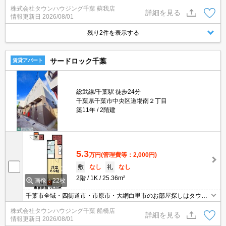
ウジング】にお任せください！※オンライン内見・現地待ち合わせ
株式会社タウンハウジング千葉 蘇我店
は事前にご相談ください。
詳細を見る
情報更新日
2026/08/01
残り2件を表示する
サードロック千葉
賃貸アパート
総武線/千葉駅 徒歩24分
千葉県千葉市中央区道場南２丁目
築11年
2階建
5.3
万円
(管理費等：2,000円)
敷
なし
礼
なし
2階
1K
25.36m²
画像：22枚
千葉市全域・四街道市・市原市・大網白里市のお部屋探しはタウン
ハウジング千葉店にお任せ下さい。まずは一度お問い合わせくださ
株式会社タウンハウジング千葉 船橋店
いませ！
詳細を見る
情報更新日
2026/08/01