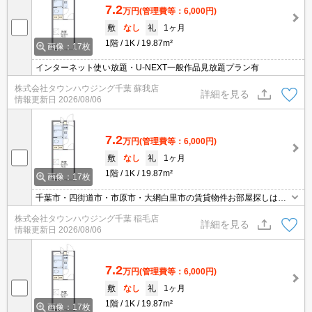
7.2
万円
(管理費等：6,000円)
敷
なし
礼
1ヶ月
1階
1K
19.87m²
画像：17枚
インターネット使い放題・U-NEXT一般作品見放題プラン有
株式会社タウンハウジング千葉 蘇我店
詳細を見る
情報更新日
2026/08/06
7.2
万円
(管理費等：6,000円)
敷
なし
礼
1ヶ月
1階
1K
19.87m²
画像：17枚
千葉市・四街道市・市原市・大網白里市の賃貸物件お部屋探しはタ
ウンハウジング稲毛店にお任せ下さい！
株式会社タウンハウジング千葉 稲毛店
詳細を見る
情報更新日
2026/08/06
7.2
万円
(管理費等：6,000円)
敷
なし
礼
1ヶ月
1階
1K
19.87m²
画像：17枚