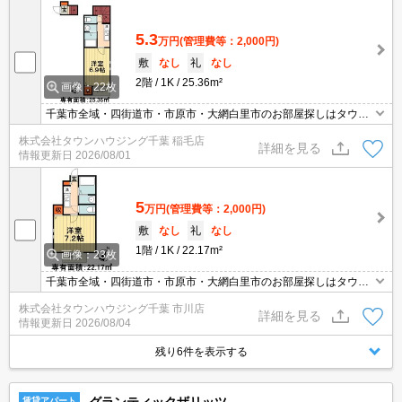
5.3
万円
(管理費等：2,000円)
敷
なし
礼
なし
2階
1K
25.36m²
画像：22枚
千葉市全域・四街道市・市原市・大網白里市のお部屋探しはタウン
ハウジング千葉店にお任せ下さい。まずは一度お問い合わせくださ
株式会社タウンハウジング千葉 稲毛店
いませ！
詳細を見る
情報更新日
2026/08/01
5
万円
(管理費等：2,000円)
敷
なし
礼
なし
1階
1K
22.17m²
画像：23枚
千葉市全域・四街道市・市原市・大網白里市のお部屋探しはタウン
ハウジング千葉店にお任せ下さい。まずは一度お問い合わせくださ
株式会社タウンハウジング千葉 市川店
いませ！
詳細を見る
情報更新日
2026/08/04
残り6件を表示する
賃貸アパート