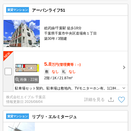
アーバンライフ51
賃貸マンション
総武線/千葉駅 徒歩18分
千葉県千葉市中央区道場南１丁目
築30年
3階建
5.8
万円
(管理費等：--)
敷
なし
礼
なし
2階
1K
21.87m²
画像：22枚
駐車場セット契約。駐車場は敷地内。TVモニターホン有。1口IHコ
ンロ付。スーパーへ240m。郵便局へ250m。ファミリーマートへ30
株式会社エイブル 千葉店
0m。ウエルシアまで650m。仲介手数料家賃の0.55ヵ月分。
詳細を見る
情報更新日
2026/08/04
リブリ・エルミタージュ
賃貸マンション