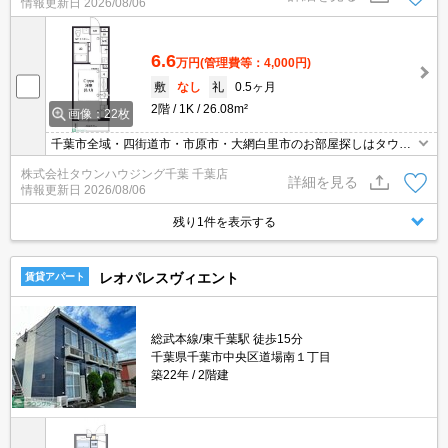
情報更新日
2026/08/06
6.6
万円
(管理費等：4,000円)
敷
なし
礼
0.5ヶ月
2階
1K
26.08m²
画像：22枚
千葉市全域・四街道市・市原市・大網白里市のお部屋探しはタウン
ハウジング千葉店にお任せ下さい。
株式会社タウンハウジング千葉 千葉店
詳細を見る
情報更新日
2026/08/06
残り1件を表示する
レオパレスヴィエント
賃貸アパート
総武本線/東千葉駅 徒歩15分
千葉県千葉市中央区道場南１丁目
築22年
2階建