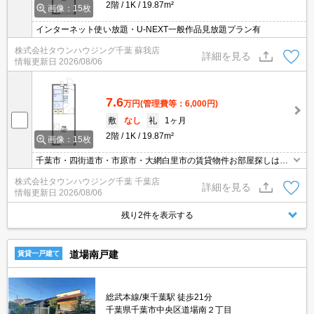
2階
1K
19.87m²
画像：15枚
インターネット使い放題・U-NEXT一般作品見放題プラン有
株式会社タウンハウジング千葉 蘇我店
詳細を見る
情報更新日
2026/08/06
7.6
万円
(管理費等：6,000円)
敷
なし
礼
1ヶ月
2階
1K
19.87m²
画像：15枚
千葉市・四街道市・市原市・大網白里市の賃貸物件お部屋探しはタ
ウンハウジング稲毛店にお任せ下さい！
株式会社タウンハウジング千葉 千葉店
詳細を見る
情報更新日
2026/08/06
残り2件を表示する
道場南戸建
賃貸一戸建て
総武本線/東千葉駅 徒歩21分
千葉県千葉市中央区道場南２丁目