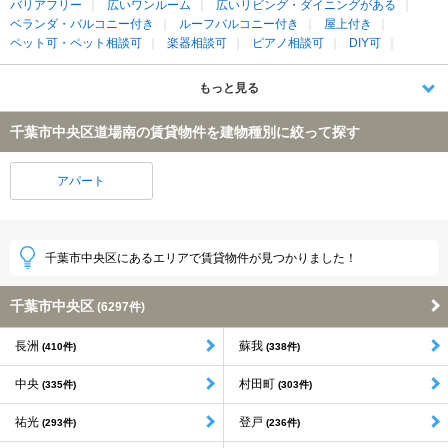
バリアフリー
広いワンルーム
広いリビング・ダイニングがある
ベランダ・バルコニー付き
ルーフバルコニー付き
屋上付き
ペット可・ペット相談可
楽器相談可
ピアノ相談可
DIY可
もっと見る
千葉市中央区道場南の賃貸物件を建物種別に絞って探す
アパート
千葉市中央区にあるエリアで賃貸物件が見つかりました！
千葉市中央区
(6297件)
長洲
蘇我
(410件)
(338件)
中央
村田町
(335件)
(303件)
祐光
登戸
(293件)
(236件)