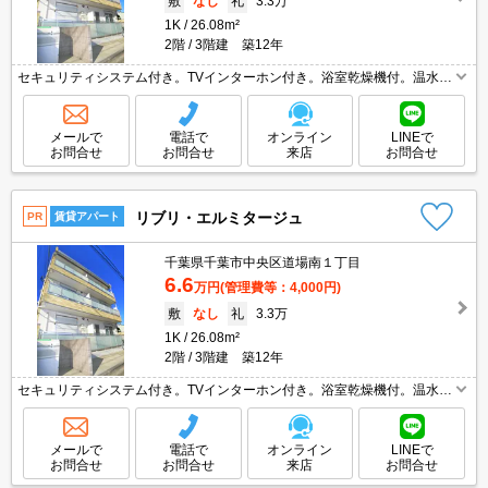
敷
なし
礼
3.3万
1K
26.08m²
2階
3階建 築12年
セキュリティシステム付き。TVインターホン付き。浴室乾燥機付。温水洗
浄便座付き。独立洗面台。システムキッチン。2口ガスコンロ付。防犯シ
ャッター。宅配ボックスあり。仲介手数料家賃の0.55ヵ月分。
メールで
電話で
オンライン
LINEで
お問合せ
お問合せ
来店
お問合せ
リブリ・エルミタージュ
PR
賃貸アパート
千葉県千葉市中央区道場南１丁目
6.6
万円
(管理費等：4,000円)
敷
なし
礼
3.3万
1K
26.08m²
2階
3階建 築12年
セキュリティシステム付き。TVインターホン付き。浴室乾燥機付。温水洗
浄便座付き。独立洗面台。システムキッチン。2口ガスコンロ付。防犯シ
ャッター。宅配ボックスあり。仲介手数料家賃の0.55ヵ月分。
メールで
電話で
オンライン
LINEで
お問合せ
お問合せ
来店
お問合せ