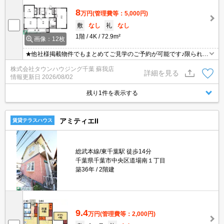
8
万円
(管理費等：5,000円)
敷
なし
礼
なし
1階
4K
72.9m²
画像：12枚
★他社様掲載物件でもまとめてご見学のご予約が可能です♪限られた
お時間の中で効率よくお部屋探しができるようにお手伝いさせてい
株式会社タウンハウジング千葉 蘇我店
ただきます！お気軽にお問合せ下さい♪
詳細を見る
情報更新日
2026/08/02
残り1件を表示する
アミティエII
賃貸テラスハウス
総武本線/東千葉駅 徒歩14分
千葉県千葉市中央区道場南１丁目
築36年
2階建
9.4
万円
(管理費等：2,000円)