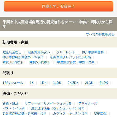
千葉市中央区道場南周辺の賃貸物件をテーマ・特集・間取りから探
す
すべての特集を見る
初期費用・家賃
敷金礼金なし
初期費用が安い
フリーレント
仲介手数料無料
仲介手数料が家賃の55%以下
初期費用クレジット払い可能
家賃3万円以下
家賃5万円以下
学生割引制度（学割）対象
間取り
1R/ワンルーム
1K
1DK
1LDK
2K/2DK
2LDK
3LDK
設備・こだわり
新築・築浅
リフォーム・リノベーション済み
デザイナーズ
バス・トイレ別
温水洗浄便座（ウォシュレット）付き
食器洗浄乾燥機（食洗機）付き
カウンターキッチン付き
収納重視