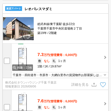
レオパレスマダミ
賃貸アパート
総武本線/東千葉駅 徒歩22分
千葉県千葉市中央区道場南２丁目
築19年
2階建
7.3
万円
(管理費等：6,000円)
敷
なし
礼
1ヶ月
1階
1K
19.87m²
画像：15枚
千葉市・四街道市・市原市・大網白里市の賃貸物件お部屋探しはタ
ウンハウジング稲毛店にお任せ下さい！
株式会社タウンハウジング千葉 千葉店
詳細を見る
情報更新日
2026/08/06
7.6
万円
(管理費等：6,000円)
敷
なし
礼
1ヶ月