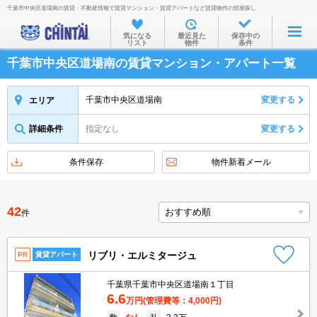
千葉市中央区道場南の賃貸・不動産情報で賃貸マンション・賃貸アパートなど賃貸物件の部屋探し
お部屋を探す
気になる
最近見た
保存中の
リスト
物件
条件
沿線・駅から
千葉市中央区道場南の賃貸マンション・アパート一覧
住所から
家賃相場から
千葉市中央区道場南
変更する
エリア
通勤通学時間から
詳細条件
指定なし
変更する
物件特集から
条件保存
物件新着メール
不動産会社から
TOP
42
件
リブリ・エルミタージュ
PR
賃貸アパート
千葉県千葉市中央区道場南１丁目
6.6
万円
(管理費等：4,000円)