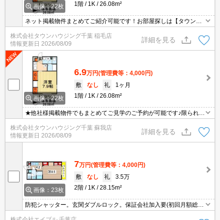
1階
1K
26.08m²
画像：22枚
ネット掲載物件まとめてご紹介可能です！お部屋探しは【タウンハ
ウジング】にお任せください！※オンライン内見・現地待ち合わせ
株式会社タウンハウジング千葉 稲毛店
は事前にご相談ください。
詳細を見る
情報更新日
2026/08/09
6.9
万円
(管理費等：4,000円)
敷
なし
礼
1ヶ月
1階
1K
26.08m²
画像：22枚
★他社様掲載物件でもまとめてご見学のご予約が可能です♪限られた
お時間の中で効率よくお部屋探しができるようにお手伝いさせてい
株式会社タウンハウジング千葉 蘇我店
ただきます！お気軽にお問合せ下さい♪
詳細を見る
情報更新日
2026/08/09
7
万円
(管理費等：4,000円)
敷
なし
礼
3.5万
2階
1K
28.15m²
画像：23枚
防犯シャッター。玄関ダブルロック。保証会社加入要(初回月額総額
100%、月次月額総額1.1%)。システムキッチン。ローソンへ650
株式会社エイブル 千葉店