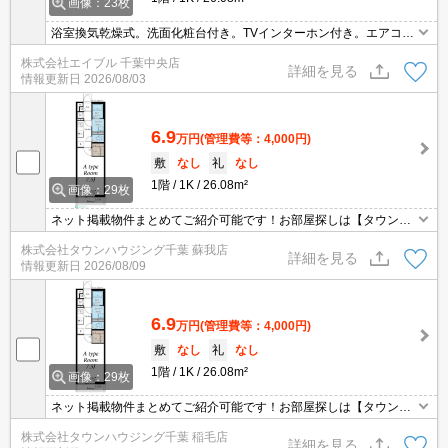
画像：23枚
浴室換気乾燥式。洗面化粧台付き。TVインターホン付き。エアコン
付き。オートロック。都市ガス使用。温水洗浄便座付き。システム
株式会社エイブル 千葉中央店
キッチン。シューズボックス付き。クローゼット付。コンビニへ18
詳細を見る
情報更新日
2026/08/03
4m。
6.9
万円
(管理費等：4,000円)
敷
なし
礼
なし
1階
1K
26.08m²
画像：29枚
ネット掲載物件まとめてご紹介可能です！お部屋探しは【タウンハ
ウジング千葉店】にお任せください！※オンライン内見・現地待ち
株式会社タウンハウジング千葉 蘇我店
合わせは事前にご相談ください。
詳細を見る
情報更新日
2026/08/09
6.9
万円
(管理費等：4,000円)
敷
なし
礼
なし
1階
1K
26.08m²
画像：29枚
ネット掲載物件まとめてご紹介可能です！お部屋探しは【タウンハ
ウジング千葉店】にお任せください！※オンライン内見・現地待ち
株式会社タウンハウジング千葉 稲毛店
合わせは事前にご相談ください。
詳細を見る