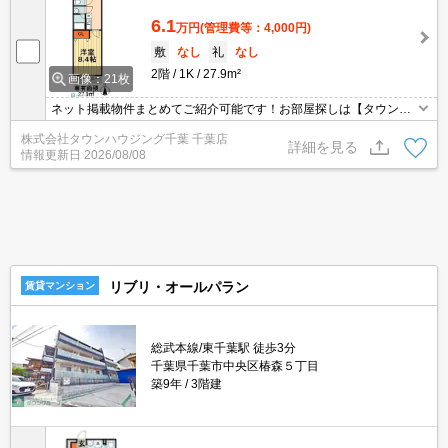
6.1
万円
(管理費等：4,000円)
敷
なし
礼
なし
2階
1K
27.9m²
画像：21枚
ネット掲載物件まとめてご紹介可能です！お部屋探しは【タウンハ
ウジング】にお任せください！※オンライン内見・現地待ち合わせ
株式会社タウンハウジング千葉 千葉店
は事前にご相談ください。
詳細を見る
情報更新日
2026/08/08
リブリ・オールパラン
賃貸マンション
総武本線/東千葉駅 徒歩3分
千葉県千葉市中央区椿森５丁目
築9年
3階建