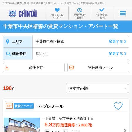
千葉市中央区椿森の賃貸・不動産情報で賃貸マンション・賃貸アパートなど賃貸物件の部屋探し
お部屋を探す
気になる
最近見た
保存中の
リスト
物件
条件
沿線・駅から
千葉市中央区椿森の賃貸マンション・アパート一覧
住所から
家賃相場から
千葉市中央区椿森
変更する
エリア
通勤通学時間から
詳細条件
指定なし
変更する
物件特集から
条件保存
物件新着メール
不動産会社から
TOP
198
件
ラ･プレミール
PR
賃貸アパート
千葉県千葉市中央区椿森３丁目
5.3
万円
(管理費等：2,000円)