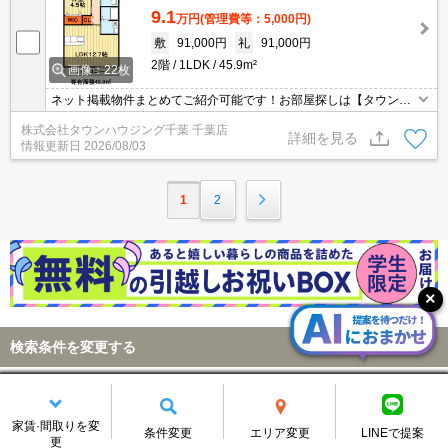
9.1
万円
(管理費等：5,000円)
敷
91,000円
礼
91,000円
2階
1LDK
45.9m²
画像：22枚
ネット掲載物件まとめてご紹介可能です！お部屋探しは【タウンハ
ウジング】にお任せください！※オンライン内見・現地待ち合わせ
株式会社タウンハウジング千葉 千葉店
は事前にご相談ください。
詳細を見る
情報更新日
2026/08/03
1
2
検索条件を変更する
千葉市中央区椿森
変更する
エリア
家賃·間取りを変
条件変更
エリア変更
LINEで提案
詳細条件
指定なし
変更する
更