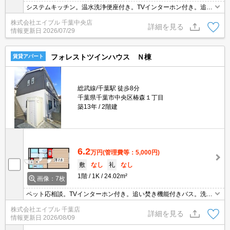
システムキッチン。温水洗浄便座付き。TVインターホン付き。追い
焚き付き。敷金・礼金に注目。魅力的な賃料。初期費用がおさえら
株式会社エイブル 千葉中央店
れる物件。お家賃下がりました。仲介手数料家賃の0.55ヵ月分。
詳細を見る
情報更新日
2026/07/29
フォレストツインハウス Ｎ棟
賃貸アパート
総武線/千葉駅 徒歩8分
千葉県千葉市中央区椿森１丁目
築13年
2階建
6.2
万円
(管理費等：5,000円)
敷
なし
礼
なし
1階
1K
24.02m²
画像：7枚
ペット応相談。TVインターホン付き。追い焚き機能付きバス。洗面
化粧台付き。温水洗浄便座付き。システムキッチン。2口ガスコン
株式会社エイブル 千葉店
ロ付。室内物干しあり。セブンイレブンへ140m。仲介手数料家賃
詳細を見る
情報更新日
2026/08/09
の55%。