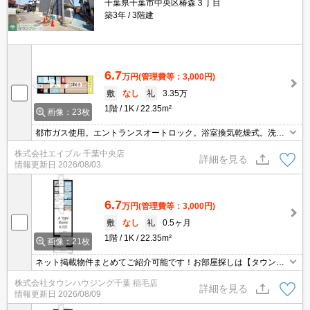
千葉県千葉市中央区椿森３丁目
築3年
3階建
6.7
万円
(管理費等：3,000円)
敷
なし
礼
3.35万
1階
1K
22.35m²
画像：23枚
都市ガス使用。エントランスオートロック。浴室換気乾燥式。洗面
化粧台付き。温水洗浄便座付き。TVインターホン付き。インターネ
株式会社エイブル 千葉中央店
ット無料使い放題。宅配ボックスあり。仲介手数料家賃の0.55ヵ月
詳細を見る
情報更新日
2026/08/03
分(税込)。
6.7
万円
(管理費等：3,000円)
敷
なし
礼
0.5ヶ月
1階
1K
22.35m²
画像：21枚
ネット掲載物件まとめてご紹介可能です！お部屋探しは【タウンハ
ウジング】にお任せください！※オンライン内見・現地待ち合わせ
株式会社タウンハウジング千葉 稲毛店
は事前にご相談ください。
詳細を見る
情報更新日
2026/08/09