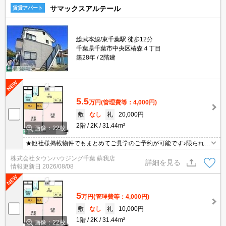
サマックスアルテール
賃貸アパート
総武本線/東千葉駅 徒歩12分
千葉県千葉市中央区椿森４丁目
築28年
2階建
5.5
万円
(管理費等：4,000円)
敷
なし
礼
20,000円
2階
2K
31.44m²
画像：22枚
★他社様掲載物件でもまとめてご見学のご予約が可能です♪限られた
お時間の中で効率よくお部屋探しができるようにお手伝いさせてい
株式会社タウンハウジング千葉 蘇我店
ただきます！お気軽にお問合せ下さい♪
詳細を見る
情報更新日
2026/08/08
5
万円
(管理費等：4,000円)
敷
なし
礼
10,000円
1階
2K
31.44m²
画像：22枚