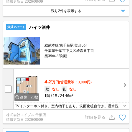
情報更新日
2026/08/09
残り2件を表示する
ハイツ酒井
賃貸アパート
総武本線/東千葉駅 徒歩5分
千葉県千葉市中央区椿森５丁目
築39年
2階建
4.2
万円
(管理費等：3,000円)
敷
なし
礼
なし
1階
1R
24.46m²
画像：23枚
TVインターホン付き。室内物干しあり。洗面化粧台付き。温水洗浄
便座付き。初期費用・家賃カード払い可。インターネット無料使い
株式会社エイブル 千葉店
放題。スーパーへ850m。閑静な住宅街。ドン・キホーテへ650m。
詳細を見る
情報更新日
2026/08/09