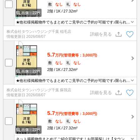
敷
なし
礼
なし
2階
1K
27.32m²
画像：22枚
★他社様掲載物件でもまとめてご見学のご予約が可能です♪限られた
お時間の中で効率よくお部屋探しができるようにお手伝いさせてい
株式会社タウンハウジング千葉 稲毛店
ただきます！お気軽にお問合せ下さい♪
詳細を見る
情報更新日
2026/08/07
5.7
万円
(管理費等：3,000円)
敷
なし
礼
なし
2階
1K
27.32m²
画像：22枚
★他社様掲載物件でもまとめてご見学のご予約が可能です♪限られた
お時間の中で効率よくお部屋探しができるようにお手伝いさせてい
株式会社タウンハウジング千葉 蘇我店
ただきます！お気軽にお問合せ下さい♪
詳細を見る
情報更新日
2026/08/07
5.7
万円
(管理費等：3,000円)
敷
なし
礼
なし
2階
1K
27.32m²
画像：22枚
ネット掲載物件まとめてご紹介可能です！お部屋探しは【タウンハ