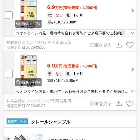
6.9
万円
(管理費等：4,000円)
敷
なし
礼
1ヶ月
1階
1K
26.08m²
画像：22枚
☆オンライン内見・現地待ち合わせ可能☆ご来店不要でご契約頂く
事も可能です！お部屋探しは【タウンハウジング蘇我店】にお任せ
株式会社タウンハウジング千葉 蘇我店
ください！
詳細を見る
情報更新日
2026/08/06
6.9
万円
(管理費等：4,000円)
敷
なし
礼
1ヶ月
1階
1K
26.08m²
画像：22枚
☆オンライン内見・現地待ち合わせ可能☆ご来店不要でご契約頂く
事も可能です！お部屋探しは【タウンハウジング蘇我店】にお任せ
株式会社タウンハウジング千葉 稲毛店
ください！
詳細を見る
情報更新日
2026/08/07
クレールシャンブル
賃貸アパート