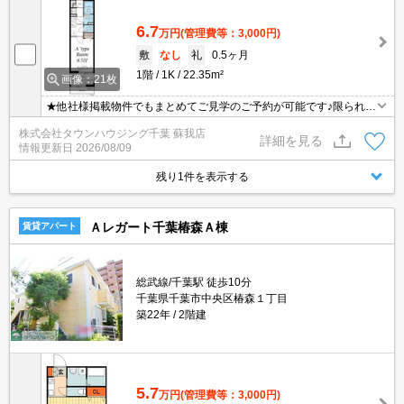
6.7
万円
(管理費等：3,000円)
敷
なし
礼
0.5ヶ月
1階
1K
22.35m²
画像：21枚
★他社様掲載物件でもまとめてご見学のご予約が可能です♪限られた
お時間の中で効率よくお部屋探しができるようにお手伝いさせてい
株式会社タウンハウジング千葉 蘇我店
ただきます！お気軽にお問合せ下さい♪
詳細を見る
情報更新日
2026/08/09
残り1件を表示する
Ａレガート千葉椿森Ａ棟
賃貸アパート
総武線/千葉駅 徒歩10分
千葉県千葉市中央区椿森１丁目
築22年
2階建
5.7
万円
(管理費等：3,000円)