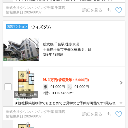
ウジング】にお任せください！※オンライン内見・現地待ち合わせ
株式会社タウンハウジング千葉 千葉店
は事前にご相談ください。
詳細を見る
情報更新日
2026/08/07
ウィズダム
賃貸マンション
総武線/千葉駅 徒歩16分
千葉県千葉市中央区椿森３丁目
築8年
3階建
9.1
万円
(管理費等：5,000円)
敷
91,000円
礼
91,000円
2階
1LDK
45.9m²
画像：22枚
★他社様掲載物件でもまとめてご見学のご予約が可能です♪限られた
お時間の中で効率よくお部屋探しができるようにお手伝いさせてい
株式会社タウンハウジング千葉 蘇我店
ただきます！お気軽にお問合せ下さい♪
詳細を見る
情報更新日
2026/08/07