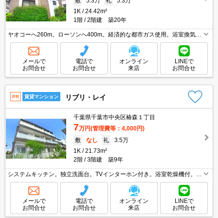
敷
5.3万
礼
5.3万
1K
24.42m²
1階
2階建 築20年
ヤオコーへ260m。ローソンへ400m。経済的な都市ガス使用。浴室換気乾
燥式。独立洗面台。温水洗浄便座付き。バス・トイレ別。角部屋。TVモニ
ター付インターホン。仲介手数料家賃の0.55ヵ月分。
メールで
電話で
オンライン
LINEで
お問合せ
お問合せ
来店
お問合せ
リブリ・レイ
PR
賃貸マンション
千葉県千葉市中央区椿森１丁目
7
万円
(管理費等：4,000円)
敷
なし
礼
3.5万
1K
21.73m²
2階
3階建 築9年
システムキッチン。独立洗面台。TVインターホン付き。浴室乾燥機付。バ
ス・トイレ別。セブンイレブンへ190m。ヤオコーへ650m。保証会社加入
要(初回月額総額100%、月次月額総額1.1%)。
メールで
電話で
オンライン
LINEで
お問合せ
お問合せ
来店
お問合せ