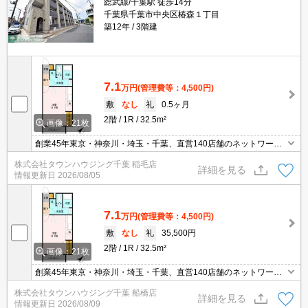
総武線/千葉駅 徒歩14分
千葉県千葉市中央区椿森１丁目
築12年
3階建
7.1
万円
(管理費等：4,500円)
敷
なし
礼
0.5ヶ月
2階
1R
32.5m²
画像：21枚
創業45年東京・神奈川・埼玉・千葉、直営140店舗のネットワーク
でお部屋探しをサポートするタウンハウジング。お部屋探しは【タ
株式会社タウンハウジング千葉 稲毛店
ウンハウジング】にお任せ下さい！
詳細を見る
情報更新日
2026/08/05
7.1
万円
(管理費等：4,500円)
敷
なし
礼
35,500円
2階
1R
32.5m²
画像：21枚
創業45年東京・神奈川・埼玉・千葉、直営140店舗のネットワーク
でお部屋探しをサポートするタウンハウジング。お部屋探しは【タ
株式会社タウンハウジング千葉 船橋店
ウンハウジング】にお任せ下さい！
詳細を見る
情報更新日
2026/08/09