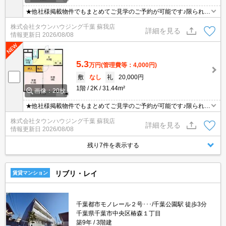
★他社様掲載物件でもまとめてご見学のご予約が可能です♪限られた
お時間の中で効率よくお部屋探しができるようにお手伝いさせてい
株式会社タウンハウジング千葉 蘇我店
ただきます！お気軽にお問合せ下さい♪
詳細を見る
情報更新日
2026/08/08
5.3
万円
(管理費等：4,000円)
敷
なし
礼
20,000円
1階
2K
31.44m²
画像：20枚
★他社様掲載物件でもまとめてご見学のご予約が可能です♪限られた
お時間の中で効率よくお部屋探しができるようにお手伝いさせてい
株式会社タウンハウジング千葉 蘇我店
ただきます！お気軽にお問合せ下さい♪
詳細を見る
情報更新日
2026/08/08
残り7件を表示する
リブリ・レイ
賃貸マンション
千葉都市モノレール２号･･･/千葉公園駅 徒歩3分
千葉県千葉市中央区椿森１丁目
築9年
3階建