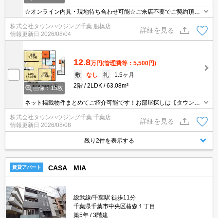
☆オンライン内見・現地待ち合わせ可能☆ご来店不要でご契約頂く
事も可能です！お部屋探しは【タウンハウジング千葉店】にお任せ
株式会社タウンハウジング千葉 船橋店
ください！
詳細を見る
情報更新日
2026/08/04
12.8
万円
(管理費等：5,500円)
敷
なし
礼
1.5ヶ月
2階
2LDK
63.08m²
画像：15枚
ネット掲載物件まとめてご紹介可能です！お部屋探しは【タウンハ
ウジング】にお任せください！※オンライン内見・現地待ち合わせ
株式会社タウンハウジング千葉 千葉店
は事前にご相談ください。
詳細を見る
情報更新日
2026/08/08
残り2件を表示する
CASA MIA
賃貸アパート
総武線/千葉駅 徒歩11分
千葉県千葉市中央区椿森１丁目
築5年
3階建