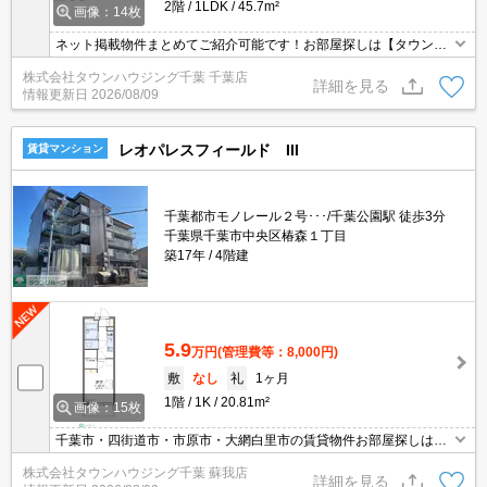
2階
1LDK
45.7m²
画像：14枚
ネット掲載物件まとめてご紹介可能です！お部屋探しは【タウンハ
ウジング】にお任せください！※オンライン内見・現地待ち合わせ
株式会社タウンハウジング千葉 千葉店
は事前にご相談ください。
詳細を見る
情報更新日
2026/08/09
レオパレスフィールド III
賃貸マンション
千葉都市モノレール２号･･･/千葉公園駅 徒歩3分
千葉県千葉市中央区椿森１丁目
築17年
4階建
5.9
万円
(管理費等：8,000円)
敷
なし
礼
1ヶ月
1階
1K
20.81m²
画像：15枚
千葉市・四街道市・市原市・大網白里市の賃貸物件お部屋探しはタ
ウンハウジング稲毛店にお任せ下さい！
株式会社タウンハウジング千葉 蘇我店
詳細を見る