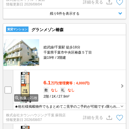
m。ドン・キホーテへ700m。ドラッグストアへ800m。
詳細を見る
情報更新日
2026/08/04
残り6件を表示する
グランメゾン椿森
賃貸マンション
総武線/千葉駅 徒歩18分
千葉県千葉市中央区椿森５丁目
築19年
3階建
6.1
万円
(管理費等：4,000円)
敷
なし
礼
なし
2階
1K
27.9m²
画像：21枚
★他社様掲載物件でもまとめてご見学のご予約が可能です♪限られた
お時間の中で効率よくお部屋探しができるようにお手伝いさせてい
株式会社タウンハウジング千葉 蘇我店
ただきます！お気軽にお問合せ下さい♪
詳細を見る
情報更新日
2026/08/07