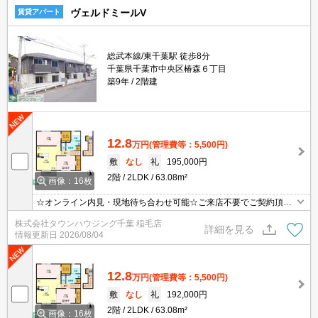
ヴェルドミールV
賃貸アパート
総武本線/東千葉駅 徒歩8分
千葉県千葉市中央区椿森６丁目
築9年
2階建
12.8
万円
(管理費等：5,500円)
敷
なし
礼
195,000円
2階
2LDK
63.08m²
画像：16枚
☆オンライン内見・現地待ち合わせ可能☆ご来店不要でご契約頂く
事も可能です！お部屋探しは【タウンハウジング千葉店】にお任せ
株式会社タウンハウジング千葉 稲毛店
ください！
詳細を見る
情報更新日
2026/08/04
12.8
万円
(管理費等：5,500円)
敷
なし
礼
192,000円
2階
2LDK
63.08m²
画像：16枚