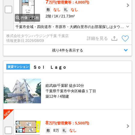
7
万円
(管理費等：4,000円)
敷
なし
礼
なし
2階
1K
21.73m²
画像：21枚
千葉市全域・四街道市・市原市・大網白里市のお部屋探しはタウン
ハウジング千葉店にお任せ下さい。
株式会社タウンハウジング千葉 千葉店
詳細を見る
情報更新日
2026/08/09
残り4件を表示する
Ｓｏｌ Ｌａｇｏ
賃貸マンション
総武線/千葉駅 徒歩10分
千葉県千葉市中央区椿森１丁目
築12年
4階建
8
万円
(管理費等：5,500円)
敷
8万
礼
なし