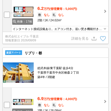
6.2
万円
(管理費等：5,000円)
敷
なし
礼
なし
2階
1K
24.02m²
画像：17枚
インターネット接続設備あり。エアコン付き。追い焚き機能付きバ
ス。ペット可。セブンイレブンへ140m。ファミリーマートへ450
株式会社エイブル 千葉店
m。ショッピングセンターへ900m。JR千葉駅まで700m。
詳細を見る
情報更新日
2026/08/09
リブリ・都
賃貸アパート
総武本線/東千葉駅 徒歩4分
千葉県千葉市中央区椿森２丁目
築4年
3階建
6.9
万円
(管理費等：4,000円)
敷
なし
礼
なし
1階
1K
26.08m²