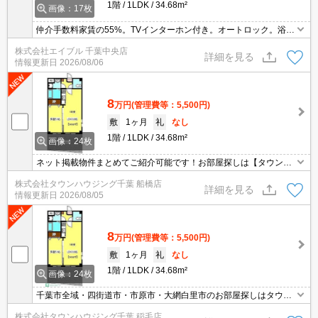
1階
1LDK
34.68m²
画像：17枚
仲介手数料家賃の55%。TVインターホン付き。オートロック。浴室
乾燥機付。シャワー付独立洗面台。コンビニへ250m。図書館へ500
株式会社エイブル 千葉中央店
m。スーパーへ750m。公園へ350m。JR千葉駅まで750m。
詳細を見る
情報更新日
2026/08/06
8
万円
(管理費等：5,500円)
敷
1ヶ月
礼
なし
1階
1LDK
34.68m²
画像：24枚
ネット掲載物件まとめてご紹介可能です！お部屋探しは【タウンハ
ウジング】にお任せください！※オンライン内見・現地待ち合わせ
株式会社タウンハウジング千葉 船橋店
は事前にご相談ください。
詳細を見る
情報更新日
2026/08/05
8
万円
(管理費等：5,500円)
敷
1ヶ月
礼
なし
1階
1LDK
34.68m²
画像：24枚
千葉市全域・四街道市・市原市・大網白里市のお部屋探しはタウン
ハウジング蘇我店にお任せ下さい！
株式会社タウンハウジング千葉 稲毛店