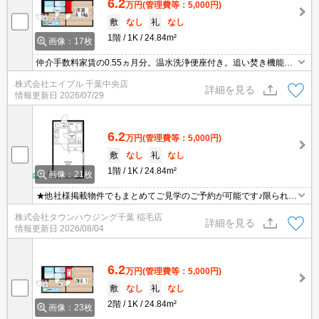
6.2
万円
(管理費等：5,000円)
敷
なし
礼
なし
1階
1K
24.84m²
画像：17枚
仲介手数料家賃の0.55ヵ月分。温水洗浄便座付き。追い焚き機能付
きバス。独立洗面台。システムキッチン。2口ガスコンロ付。断熱
株式会社エイブル 千葉中央店
複層ガラス。ペット可(小型犬のみ)。コンビニへ150m。アコレまで
詳細を見る
情報更新日
2026/07/29
750m。
6.2
万円
(管理費等：5,000円)
敷
なし
礼
なし
1階
1K
24.84m²
画像：21枚
★他社様掲載物件でもまとめてご見学のご予約が可能です♪限られた
お時間の中で効率よくお部屋探しができるようにお手伝いさせてい
株式会社タウンハウジング千葉 稲毛店
ただきます！お気軽にお問合せ下さい♪
詳細を見る
情報更新日
2026/08/04
6.2
万円
(管理費等：5,000円)
敷
なし
礼
なし
2階
1K
24.84m²
画像：23枚