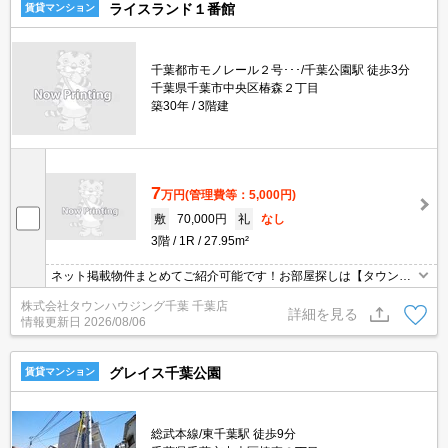
ライスランド１番館
賃貸マンション
千葉都市モノレール２号･･･/千葉公園駅 徒歩3分
千葉県千葉市中央区椿森２丁目
築30年
3階建
7
万円
(管理費等：5,000円)
敷
70,000円
礼
なし
3階
1R
27.95m²
ネット掲載物件まとめてご紹介可能です！お部屋探しは【タウンハ
ウジング】にお任せください！※オンライン内見・現地待ち合わせ
株式会社タウンハウジング千葉 千葉店
は事前にご相談ください。
詳細を見る
情報更新日
2026/08/06
グレイス千葉公園
賃貸マンション
総武本線/東千葉駅 徒歩9分