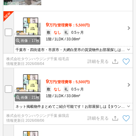
9
万円
(管理費等：5,500円)
敷
なし
礼
0.5ヶ月
1階
1LDK
33.08m²
画像：17枚
千葉市・四街道市・市原市・大網白里市の賃貸物件お部屋探しはタ
ウンハウジング稲毛店にお任せ下さい！０４３－２９０－８０７０
株式会社タウンハウジング千葉 稲毛店
詳細を見る
情報更新日
2026/08/04
9
万円
(管理費等：5,500円)
敷
なし
礼
0.5ヶ月
1階
1LDK
33.08m²
画像：21枚
ネット掲載物件まとめてご紹介可能です！お部屋探しは【タウンハ
ウジング】にお任せください！※オンライン内見・現地待ち合わせ
株式会社タウンハウジング千葉 蘇我店
は事前にご相談ください。
詳細を見る
情報更新日
2026/08/06