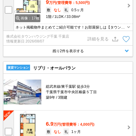
9
万円
(管理費等：5,500円)
敷
なし
礼
0.5ヶ月
1階
1LDK
33.08m²
画像：17枚
ネット掲載物件まとめてご紹介可能です！お部屋探しは【タウンハ
ウジング】にお任せください！※オンライン内見・現地待ち合わせ
株式会社タウンハウジング千葉 千葉店
は事前にご相談ください。
詳細を見る
情報更新日
2026/08/07
残り2件を表示する
リブリ・オールパラン
賃貸マンション
総武本線/東千葉駅 徒歩3分
千葉県千葉市中央区椿森５丁目
築9年
3階建
6.9
万円
(管理費等：4,000円)
敷
なし
礼
1ヶ月