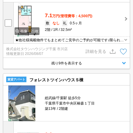
7.1
万円
(管理費等：4,500円)
敷
なし
礼
0.5ヶ月
2階
1R
32.5m²
画像：21枚
★他社様掲載物件でもまとめてご見学のご予約が可能です♪限られた
お時間の中で効率よくお部屋探しができるようにお手伝いさせてい
株式会社タウンハウジング千葉 市川店
ただきます！お気軽にお問合せ下さい♪
詳細を見る
情報更新日
2026/08/07
残り9件を表示する
フォレストツインハウスＳ棟
賃貸アパート
総武線/千葉駅 徒歩5分
千葉県千葉市中央区椿森１丁目
築13年
2階建