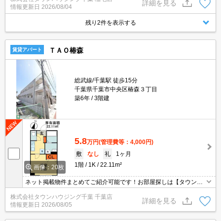
詳細を見る
情報更新日
2026/08/04
残り2件を表示する
ＴＡＯ椿森
賃貸アパート
総武線/千葉駅 徒歩15分
千葉県千葉市中央区椿森３丁目
築6年
3階建
5.8
万円
(管理費等：4,000円)
敷
なし
礼
1ヶ月
1階
1K
22.11m²
画像：20枚
ネット掲載物件まとめてご紹介可能です！お部屋探しは【タウンハ
ウジング】にお任せください！※オンライン内見・現地待ち合わせ
株式会社タウンハウジング千葉 千葉店
は事前にご相談ください。
詳細を見る
情報更新日
2026/08/05