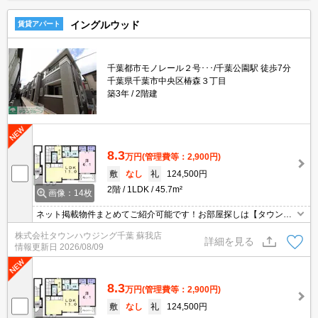
イングルウッド
賃貸アパート
千葉都市モノレール２号･･･/千葉公園駅 徒歩7分
千葉県千葉市中央区椿森３丁目
築3年
2階建
8.3
万円
(管理費等：2,900円)
敷
なし
礼
124,500円
2階
1LDK
45.7m²
画像：14枚
ネット掲載物件まとめてご紹介可能です！お部屋探しは【タウンハ
ウジング】にお任せください！※オンライン内見・現地待ち合わせ
株式会社タウンハウジング千葉 蘇我店
は事前にご相談ください。
詳細を見る
情報更新日
2026/08/09
8.3
万円
(管理費等：2,900円)
敷
なし
礼
124,500円