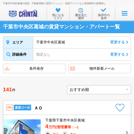
千葉市中央区葛城の賃貸・不動産情報で賃貸マンション・賃貸アパートなど賃貸物件の部屋探し
お部屋を探す
気になる
最近見た
保存中の
リスト
物件
条件
沿線・駅から
千葉市中央区葛城の賃貸マンション・アパート一覧
住所から
家賃相場から
千葉市中央区葛城
変更する
エリア
通勤通学時間から
詳細条件
指定なし
変更する
物件特集から
条件保存
物件新着メール
不動産会社から
TOP
141
件
ＡＯ
PR
賃貸コーポ
千葉県千葉市中央区葛城
4
万円
(管理費等：--)