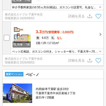
画像：23枚
仲介手数料家賃の0.55ヵ月分(税込)。ガスコンロ設置可。礼金な
し。バス・トイレ別。新生活のスタートはここから。インターネッ
株式会社エイブル 千葉中央店
ト接続設備あり。地デジ対応。セブンイレブンへ800m。リブレ京
詳細を見る
情報更新日
2026/08/02
成へ900m。
3.3
万円
(管理費等：2,000円)
敷
6.6万
礼
なし
1階
1R
17.01m²
画像：7枚
ペット応相談。ガスコンロ付き。シャッター有り。千葉大学へ700
m。ローソンへ700m。セブンイレブンへ700m。図書館へ750m。
株式会社エイブル 千葉中央店
スーパーへ950m。ドラッグストアへ950m。病院へ950m。
詳細を見る
情報更新日
2026/08/02
ペピ－ノ
賃貸マンション
内房線/本千葉駅 徒歩18分
千葉県千葉市中央区葛城２丁目
築31年
2階建