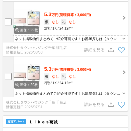
5.3
万円
(管理費等：3,000円)
敷
なし
礼
なし
2階
1K
24.12m²
画像：29枚
ネット掲載物件まとめてご紹介可能です！お部屋探しは【タウンハ
ウジング】にお任せください！※オンライン内見・現地待ち合わせ
株式会社タウンハウジング千葉 稲毛店
は事前にご相談ください。
詳細を見る
情報更新日
2026/08/03
5.3
万円
(管理費等：3,000円)
敷
なし
礼
なし
2階
1K
24.12m²
画像：29枚
ネット掲載物件まとめてご紹介可能です！お部屋探しは【タウンハ
ウジング】にお任せください！※オンライン内見・現地待ち合わせ
株式会社タウンハウジング千葉 千葉店
は事前にご相談ください。
詳細を見る
情報更新日
2026/07/31
Ｌｉｋｅｓ葛城
賃貸アパート