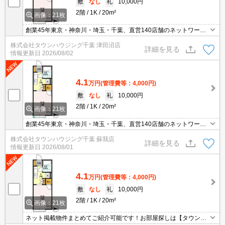
敷
なし
礼
10,000円
2階
1K
20m²
画像：21枚
創業45年東京・神奈川・埼玉・千葉、直営140店舗のネットワーク
でお部屋探しをサポートするタウンハウジング。お部屋探しは【タ
株式会社タウンハウジング千葉 津田沼店
ウンハウジング】にお任せ下さい！
詳細を見る
情報更新日
2026/08/02
4.1
万円
(管理費等：4,000円)
敷
なし
礼
10,000円
2階
1K
20m²
画像：21枚
創業45年東京・神奈川・埼玉・千葉、直営140店舗のネットワーク
でお部屋探しをサポートするタウンハウジング。お部屋探しは【タ
株式会社タウンハウジング千葉 蘇我店
ウンハウジング】にお任せ下さい！
詳細を見る
情報更新日
2026/08/01
4.1
万円
(管理費等：4,000円)
敷
なし
礼
10,000円
2階
1K
20m²
画像：21枚
ネット掲載物件まとめてご紹介可能です！お部屋探しは【タウンハ