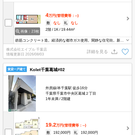
4
万円
(管理費等：--)
敷
なし
礼
なし
2階
1K
19.44m²
画像：23枚
鉄筋コンクリート造。経済的な都市ガス使用。閑静な住宅街。新生
活のスタートはここから。敷金・礼金なし。TVインターホン付き。I
株式会社エイブル 千葉店
H調理器付き。室内洗濯機置場。仲介手数料家賃の55%。敷金・礼
詳細を見る
情報更新日
2026/08/03
金なし。
Kolet千葉葛城#02
賃貸一戸建て
外房線/本千葉駅 徒歩16分
千葉県千葉市中央区葛城２丁目
1年未満
2階建
19.2
万円
(管理費等：--)
敷
192,000円
礼
192,000円