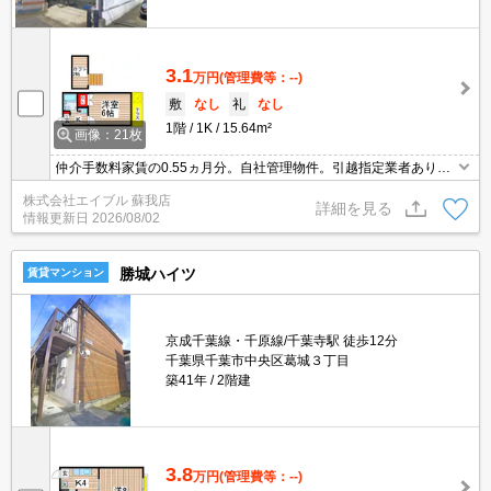
3.1
万円
(管理費等：--)
敷
なし
礼
なし
1階
1K
15.64m²
画像：21枚
仲介手数料家賃の0.55ヵ月分。自社管理物件。引越指定業者あり。
ロフト付き。TVモニター付インターホン。セブンイレブンへ400
株式会社エイブル 蘇我店
m。リブレ京成へ1,500m。上下水道代月4,400円。
詳細を見る
情報更新日
2026/08/02
勝城ハイツ
賃貸マンション
京成千葉線・千原線/千葉寺駅 徒歩12分
千葉県千葉市中央区葛城３丁目
築41年
2階建
3.8
万円
(管理費等：--)