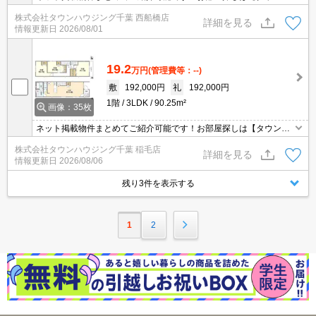
ウジング】にお任せください！※オンライン内見・現地待ち合わせ
株式会社タウンハウジング千葉 西船橋店
は事前にご相談ください。
詳細を見る
情報更新日
2026/08/01
19.2
万円
(管理費等：--)
敷
192,000円
礼
192,000円
1階
3LDK
90.25m²
画像：35枚
ネット掲載物件まとめてご紹介可能です！お部屋探しは【タウンハ
ウジング】にお任せください！※オンライン内見・現地待ち合わせ
株式会社タウンハウジング千葉 稲毛店
は事前にご相談ください。
詳細を見る
情報更新日
2026/08/06
残り3件を表示する
1
2