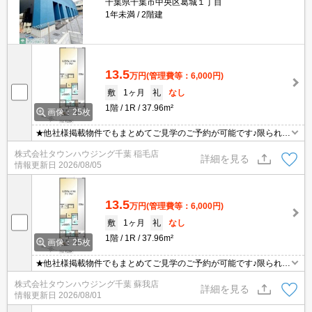
千葉県千葉市中央区葛城１丁目
1年未満
2階建
13.5
万円
(管理費等：6,000円)
敷
1ヶ月
礼
なし
1階
1R
37.96m²
画像：25枚
★他社様掲載物件でもまとめてご見学のご予約が可能です♪限られた
お時間の中で効率よくお部屋探しができるようにお手伝いさせてい
株式会社タウンハウジング千葉 稲毛店
ただきます！お気軽にお問合せ下さい♪
詳細を見る
情報更新日
2026/08/05
13.5
万円
(管理費等：6,000円)
敷
1ヶ月
礼
なし
1階
1R
37.96m²
画像：25枚
★他社様掲載物件でもまとめてご見学のご予約が可能です♪限られた
お時間の中で効率よくお部屋探しができるようにお手伝いさせてい
株式会社タウンハウジング千葉 蘇我店
ただきます！お気軽にお問合せ下さい♪
詳細を見る
情報更新日
2026/08/01