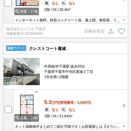
敷
なし
礼
なし
2階
1K
26.4m²
画像：17枚
インターネット無料。鉄筋コンクリート造。最上階。角部屋。リブ
レ京成へ1,000m。マツモトキヨシへ950m。ファミリーレストラン
株式会社エイブル 千葉店
へ500m。契約金（初期費用）クレジット決済可。引越指定業者あ
詳細を見る
情報更新日
2026/08/06
り。
クレストコート葛城
賃貸アパート
外房線/本千葉駅 徒歩20分
千葉県千葉市中央区葛城２丁目
1年未満
2階建
5.3
万円
(管理費等：3,000円)
敷
なし
礼
なし
1階
1K
21.84m²
画像：28枚
ネット掲載物件まとめてご紹介可能です！お部屋探しは【タウンハ