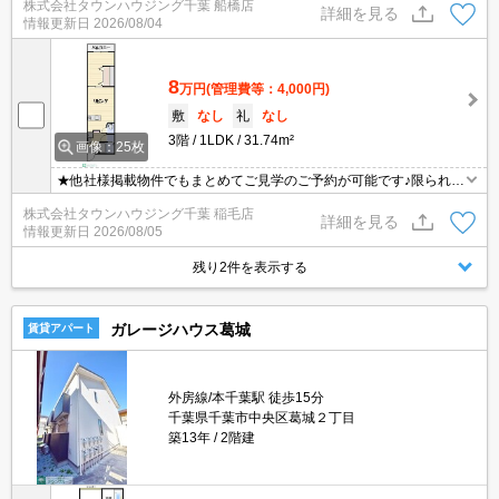
株式会社タウンハウジング千葉 船橋店
ただきます！お気軽にお問合せ下さい♪
詳細を見る
情報更新日
2026/08/04
8
万円
(管理費等：4,000円)
敷
なし
礼
なし
3階
1LDK
31.74m²
画像：25枚
★他社様掲載物件でもまとめてご見学のご予約が可能です♪限られた
お時間の中で効率よくお部屋探しができるようにお手伝いさせてい
株式会社タウンハウジング千葉 稲毛店
ただきます！お気軽にお問合せ下さい♪
詳細を見る
情報更新日
2026/08/05
残り2件を表示する
ガレージハウス葛城
賃貸アパート
外房線/本千葉駅 徒歩15分
千葉県千葉市中央区葛城２丁目
築13年
2階建