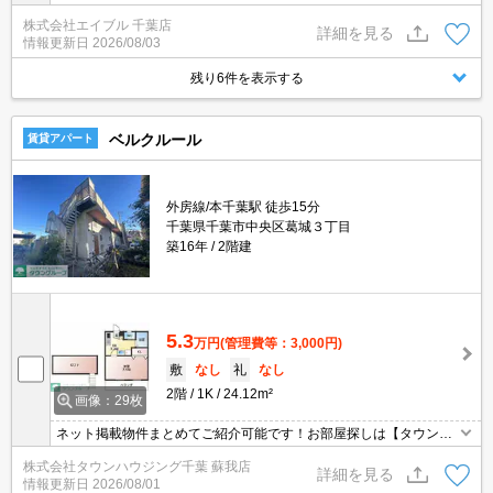
ートロック。都市ガス使用。エレベーターあり。温水洗浄便座付
株式会社エイブル 千葉店
き。システムキッチン。TVインターホン付き。クローゼット付。
詳細を見る
情報更新日
2026/08/03
残り6件を表示する
ベルクルール
賃貸アパート
外房線/本千葉駅 徒歩15分
千葉県千葉市中央区葛城３丁目
築16年
2階建
5.3
万円
(管理費等：3,000円)
敷
なし
礼
なし
2階
1K
24.12m²
画像：29枚
ネット掲載物件まとめてご紹介可能です！お部屋探しは【タウンハ
ウジング】にお任せください！※オンライン内見・現地待ち合わせ
株式会社タウンハウジング千葉 蘇我店
は事前にご相談ください。
詳細を見る
情報更新日
2026/08/01