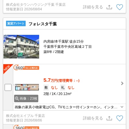
ウジング】にお任せください！※オンライン内見・現地待ち合わせ
株式会社タウンハウジング千葉 千葉店
は事前にご相談ください。
詳細を見る
情報更新日
2026/08/04
フォレスタ千葉
賃貸アパート
内房線/本千葉駅 徒歩15分
千葉県千葉市中央区葛城２丁目
築8年
2階建
5.7
万円
(管理費等：--)
敷
なし
礼
なし
2階
1K
20.12m²
画像：23枚
画像の家具小物家電はCG。TVモニター付インターホン。インター
ネット無料。シャワー付独立洗面台。追い焚き付き。IH調理器付
株式会社エイブル 千葉店
き。引越指定業者あり。月額損害保険料等980円。コンビニへ500
詳細を見る
情報更新日
2026/08/06
m。