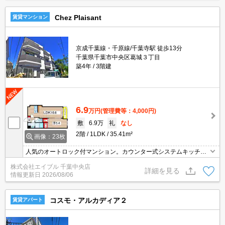
Chez Plaisant
賃貸マンション
京成千葉線・千原線/千葉寺駅 徒歩13分
千葉県千葉市中央区葛城３丁目
築4年
3階建
6.9
万円
(管理費等：4,000円)
敷
6.9万
礼
なし
2階
1LDK
35.41m²
画像：23枚
人気のオートロック付マンション。カウンター式システムキッチ
ン。カウンター式システムキッチン。インターネット無料使い放
株式会社エイブル 千葉中央店
題。エアコン2基付き。浴室乾燥機付。敷地内防犯カメラ設置。追
詳細を見る
情報更新日
2026/08/06
い焚き機能付きバス。
コスモ・アルカディア２
賃貸アパート