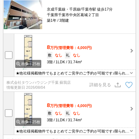
京成千葉線・千原線/千葉寺駅 徒歩17分
千葉県千葉市中央区葛城２丁目
築1年
3階建
8
万円
(管理費等：4,000円)
敷
なし
礼
なし
3階
1LDK
31.74m²
画像：25枚
★他社様掲載物件でもまとめてご見学のご予約が可能です♪限られた
お時間の中で効率よくお部屋探しができるようにお手伝いさせてい
株式会社タウンハウジング千葉 蘇我店
ただきます！お気軽にお問合せ下さい♪
詳細を見る
情報更新日
2026/08/04
8
万円
(管理費等：4,000円)
敷
なし
礼
なし
3階
1LDK
31.74m²
画像：25枚
★他社様掲載物件でもまとめてご見学のご予約が可能です♪限られた
お時間の中で効率よくお部屋探しができるようにお手伝いさせてい