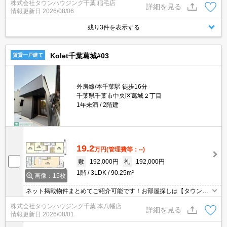
株式会社タウンハウジング千葉 稲毛店
は事前にご相談ください。
詳細を見る
情報更新日
2026/08/06
残り3件を表示する
Kolet千葉葛城#03
賃貸一戸建て
外房線/本千葉駅 徒歩16分
千葉県千葉市中央区葛城２丁目
1年未満
2階建
19.2
万円
(管理費等：--)
敷
192,000円
礼
192,000円
1階
3LDK
90.25m²
画像：15枚
ネット掲載物件まとめてご紹介可能です！お部屋探しは【タウンハ
ウジング】にお任せください！※オンライン内見・現地待ち合わせ
株式会社タウンハウジング千葉 本八幡店
は事前にご相談ください。
詳細を見る
情報更新日
2026/08/01