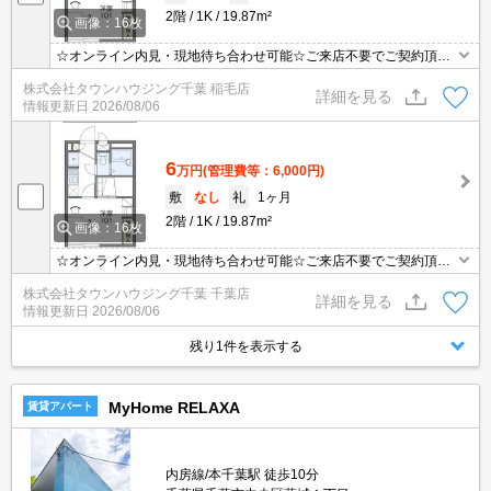
2階
1K
19.87m²
画像：16枚
☆オンライン内見・現地待ち合わせ可能☆ご来店不要でご契約頂く
事も可能です！お部屋探しは【タウンハウジング千葉店】にお任せ
株式会社タウンハウジング千葉 稲毛店
ください！
詳細を見る
情報更新日
2026/08/06
6
万円
(管理費等：6,000円)
敷
なし
礼
1ヶ月
2階
1K
19.87m²
画像：16枚
☆オンライン内見・現地待ち合わせ可能☆ご来店不要でご契約頂く
事も可能です！お部屋探しは【タウンハウジング千葉店】にお任せ
株式会社タウンハウジング千葉 千葉店
ください！
詳細を見る
情報更新日
2026/08/06
残り1件を表示する
MyHome RELAXA
賃貸アパート
内房線/本千葉駅 徒歩10分