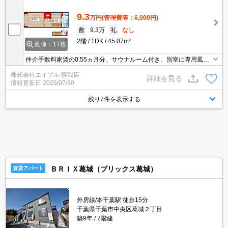
9.3
万円
(管理費等：6,000円)
敷
9.3万
礼
なし
2階
1DK
45.07m²
画像：17枚
仲介手数料家賃の0.55ヵ月分。サウナルーム付き。別室に専用風呂
あり。安心のオートロック。TVモニター付インターホン。最寄り駅
株式会社エイブル 蘇我店
まで徒歩10分！。人気の新築。エアコン付き。インターネット無料
詳細を見る
情報更新日
2026/07/30
使い放題。
残り7件を表示する
ＢＲＩＸ葛城（ブリックス葛城）
賃貸アパート
外房線/本千葉駅 徒歩15分
千葉県千葉市中央区葛城２丁目
築9年
2階建