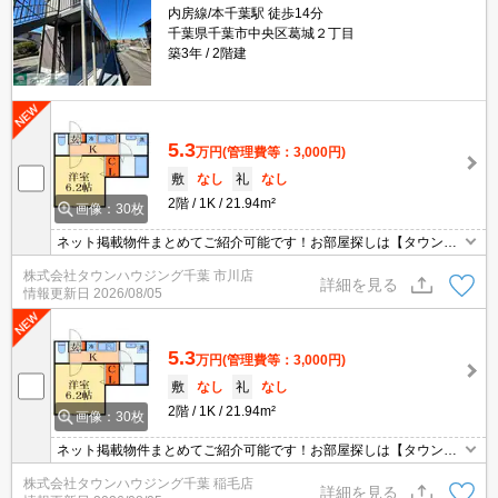
内房線/本千葉駅 徒歩14分
千葉県千葉市中央区葛城２丁目
築3年
2階建
5.3
万円
(管理費等：3,000円)
敷
なし
礼
なし
2階
1K
21.94m²
画像：30枚
ネット掲載物件まとめてご紹介可能です！お部屋探しは【タウンハ
ウジング】にお任せください！※オンライン内見・現地待ち合わせ
株式会社タウンハウジング千葉 市川店
は事前にご相談ください。
詳細を見る
情報更新日
2026/08/05
5.3
万円
(管理費等：3,000円)
敷
なし
礼
なし
2階
1K
21.94m²
画像：30枚
ネット掲載物件まとめてご紹介可能です！お部屋探しは【タウンハ
ウジング】にお任せください！※オンライン内見・現地待ち合わせ
株式会社タウンハウジング千葉 稲毛店
は事前にご相談ください。
詳細を見る