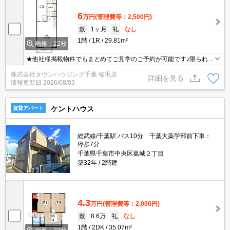
6
万円
(管理費等：2,500円)
敷
1ヶ月
礼
なし
1階
1R
29.81m²
画像：22枚
★他社様掲載物件でもまとめてご見学のご予約が可能です♪限られた
お時間の中で効率よくお部屋探しができるようにお手伝いさせてい
株式会社タウンハウジング千葉 稲毛店
ただきます！お気軽にお問合せ下さい♪
詳細を見る
情報更新日
2026/08/03
ケントハウス
賃貸アパート
総武線/千葉駅 バス10分 千葉大薬学部前下車：
停歩7分
千葉県千葉市中央区葛城２丁目
築32年
2階建
4.3
万円
(管理費等：2,000円)
敷
8.6万
礼
なし
1階
2DK
35.07m²