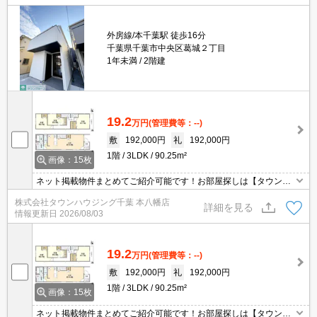
外房線/本千葉駅 徒歩16分
千葉県千葉市中央区葛城２丁目
1年未満
2階建
19.2
万円
(管理費等：--)
敷
192,000円
礼
192,000円
1階
3LDK
90.25m²
画像：15枚
ネット掲載物件まとめてご紹介可能です！お部屋探しは【タウンハ
ウジング】にお任せください！※オンライン内見・現地待ち合わせ
株式会社タウンハウジング千葉 本八幡店
は事前にご相談ください。
詳細を見る
情報更新日
2026/08/03
19.2
万円
(管理費等：--)
敷
192,000円
礼
192,000円
1階
3LDK
90.25m²
画像：15枚
ネット掲載物件まとめてご紹介可能です！お部屋探しは【タウンハ