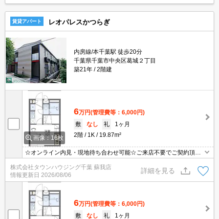
レオパレスかつらぎ
賃貸アパート
内房線/本千葉駅 徒歩20分
千葉県千葉市中央区葛城２丁目
築21年
2階建
6
万円
(管理費等：6,000円)
敷
なし
礼
1ヶ月
2階
1K
19.87m²
画像：16枚
☆オンライン内見・現地待ち合わせ可能☆ご来店不要でご契約頂く
事も可能です！お部屋探しは【タウンハウジング】にお任せくださ
株式会社タウンハウジング千葉 蘇我店
い！
詳細を見る
情報更新日
2026/08/06
6
万円
(管理費等：6,000円)
敷
なし
礼
1ヶ月