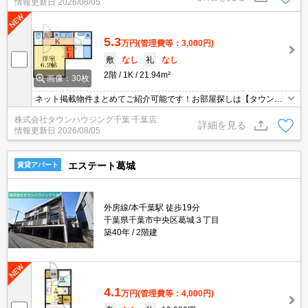
情報更新日
2026/08/05
5.3
万円
(管理費等：3,000円)
敷
なし
礼
なし
2階
1K
21.94m²
画像：30枚
ネット掲載物件まとめてご紹介可能です！お部屋探しは【タウンハ
ウジング】にお任せください！※オンライン内見・現地待ち合わせ
株式会社タウンハウジング千葉 千葉店
は事前にご相談ください。
詳細を見る
情報更新日
2026/08/05
エステート葛城
賃貸アパート
外房線/本千葉駅 徒歩19分
千葉県千葉市中央区葛城３丁目
築40年
2階建
4.1
万円
(管理費等：4,000円)