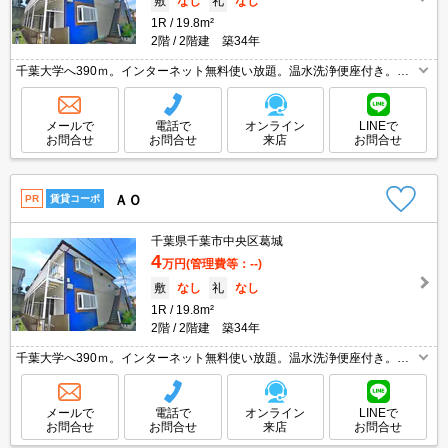
敷
なし
礼
なし
1R
19.8m²
2階
2階建 築34年
千葉大学へ390ｍ。インターネット無料使い放題。温水洗浄便座付き。経
済的な都市ガス使用。ガスコンロ設置可。TVインターホン付き。バス・ト
イレ別。月額損害保険料等980円。引越指定業者あり。
メールで
電話で
オンライン
LINEで
お問合せ
お問合せ
来店
お問合せ
ＡＯ
PR
賃貸コーポ
千葉県千葉市中央区葛城
4
万円
(管理費等：--)
敷
なし
礼
なし
1R
19.8m²
2階
2階建 築34年
千葉大学へ390ｍ。インターネット無料使い放題。温水洗浄便座付き。経
済的な都市ガス使用。ガスコンロ設置可。TVインターホン付き。バス・ト
イレ別。月額損害保険料等980円。引越指定業者あり。
メールで
電話で
オンライン
LINEで
お問合せ
お問合せ
来店
お問合せ