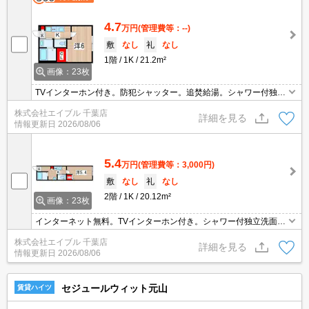
4.7
万円
(管理費等：--)
敷
なし
礼
なし
1階
1K
21.2m²
画像：23枚
TVインターホン付き。防犯シャッター。追焚給湯。シャワー付独立
洗面台。インターネット無料。引越指定業者あり。コンビニへ500
株式会社エイブル 千葉店
m。千葉大学へ600m。スーパーへ850m。ドラッグストアへ850
詳細を見る
情報更新日
2026/08/06
m。
5.4
万円
(管理費等：3,000円)
敷
なし
礼
なし
2階
1K
20.12m²
画像：23枚
インターネット無料。TVインターホン付き。シャワー付独立洗面
台。追い焚き機能付きバス。システムキッチン。千葉大学へ550
株式会社エイブル 千葉店
m。月額損害保険料等980円。引越指定業者あり。仲介手数料家賃
詳細を見る
情報更新日
2026/08/06
の55%。
セジュールウィット元山
賃貸ハイツ