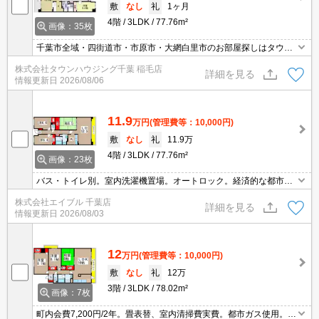
敷
なし
礼
1ヶ月
4階
3LDK
77.76m²
画像：35枚
千葉市全域・四街道市・市原市・大網白里市のお部屋探しはタウン
ハウジング千葉店にお任せ下さい。
株式会社タウンハウジング千葉 稲毛店
詳細を見る
情報更新日
2026/08/06
11.9
万円
(管理費等：10,000円)
敷
なし
礼
11.9万
4階
3LDK
77.76m²
画像：23枚
バス・トイレ別。室内洗濯機置場。オートロック。経済的な都市ガ
ス使用。敷金・礼金なし。仲介手数料家賃の0.55ヵ月分(税込)。人
株式会社エイブル 千葉店
気のファミリー向け物件。鉄筋コンクリート造。スーパーへ450
詳細を見る
情報更新日
2026/08/03
m。
12
万円
(管理費等：10,000円)
敷
なし
礼
12万
3階
3LDK
78.02m²
画像：7枚
町内会費7,200円/2年。畳表替、室内清掃費実費。都市ガス使用。オ