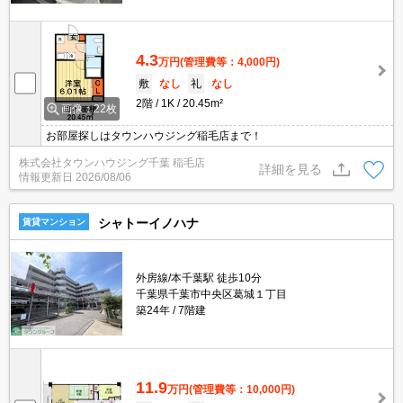
4.3
万円
(管理費等：4,000円)
敷
なし
礼
なし
2階
1K
20.45m²
画像：22枚
お部屋探しはタウンハウジング稲毛店まで！
株式会社タウンハウジング千葉 稲毛店
詳細を見る
情報更新日
2026/08/06
シャトーイノハナ
賃貸マンション
外房線/本千葉駅 徒歩10分
千葉県千葉市中央区葛城１丁目
築24年
7階建
11.9
万円
(管理費等：10,000円)