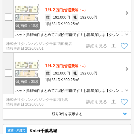
19.2
万円
(管理費等：--)
敷
192,000円
礼
192,000円
1階
3LDK
90.25m²
画像：15枚
ネット掲載物件まとめてご紹介可能です！お部屋探しは【タウンハ
ウジング】にお任せください！※オンライン内見・現地待ち合わせ
株式会社タウンハウジング千葉 西船橋店
は事前にご相談ください。
詳細を見る
情報更新日
2026/08/01
19.2
万円
(管理費等：--)
敷
192,000円
礼
192,000円
1階
3LDK
90.25m²
画像：35枚
ネット掲載物件まとめてご紹介可能です！お部屋探しは【タウンハ
ウジング】にお任せください！※オンライン内見・現地待ち合わせ
株式会社タウンハウジング千葉 稲毛店
は事前にご相談ください。
詳細を見る
情報更新日
2026/08/06
残り3件を表示する
Kolet千葉葛城
賃貸一戸建て