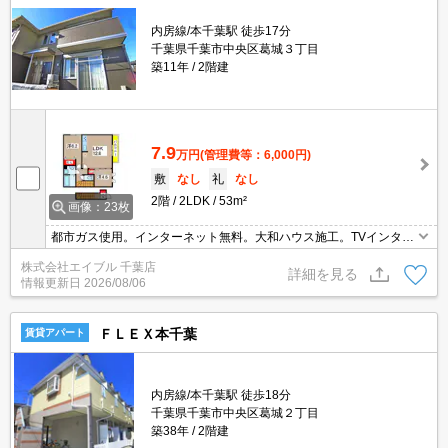
内房線/本千葉駅 徒歩17分
千葉県千葉市中央区葛城３丁目
築11年
2階建
7.9
万円
(管理費等：6,000円)
敷
なし
礼
なし
2階
2LDK
53m²
画像：23枚
都市ガス使用。インターネット無料。大和ハウス施工。TVインター
ホン付き。一坪バスルーム。追焚給湯。洗髪洗面化粧台。温水洗浄
株式会社エイブル 千葉店
便座付き。3口システムキッチン。千葉大学へ600m。引越指定業者
詳細を見る
情報更新日
2026/08/06
あり。
ＦＬＥＸ本千葉
賃貸アパート
内房線/本千葉駅 徒歩18分
千葉県千葉市中央区葛城２丁目
築38年
2階建