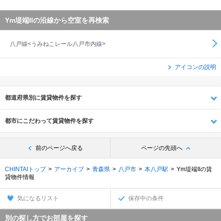
Ym堤端IIの沿線から空室を再検索
八戸線<うみねこレール八戸市内線>
アイコンの説明
都道府県別に賃貸物件を探す
都市にこだわって賃貸物件を探す
前のページへ戻る
ページの先頭へ
CHINTAIトップ
アーカイブ
青森県
八戸市
本八戸駅
Ym堤端IIの賃
貸物件情報
気になるリスト
保存中の条件
別の探し方でお部屋を探す