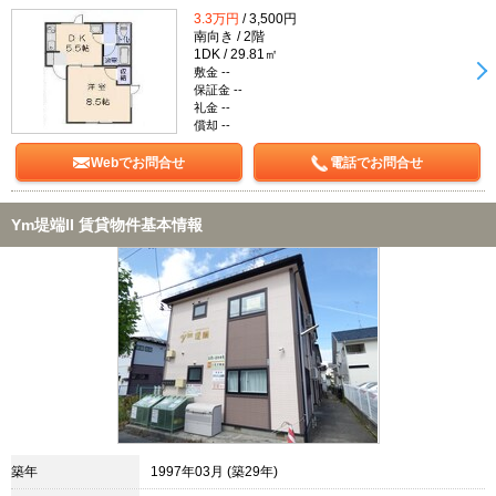
3.3万円
/ 3,500円
南向き / 2階
1DK / 29.81㎡
敷金 --
保証金 --
礼金 --
償却 --
Webでお問合せ
電話でお問合せ
Ym堤端II 賃貸物件基本情報
築年
1997年03月 (築29年)