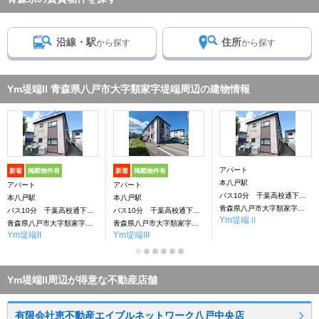
沿線・駅
住所
から探す
から探す
Ym堤端II 青森県八戸市大字類家字堤端周辺の建物情報
アパート
新着
掲載物件有
新着
掲載物件有
本八戸駅
アパート
アパート
バス10分 千葉高校通下車：停歩3分
本八戸駅
本八戸駅
青森県八戸市大字類家字堤端
バス10分 千葉高校通下車：停歩3分
バス10分 千葉高校通下車：停歩3分
Ym堤端Ⅱ
青森県八戸市大字類家字堤端
青森県八戸市大字類家字堤端
Ym堤端II
Ym堤端III
Ym堤端II周辺が得意な不動産店舗
有限会社恵不動産エイブルネットワーク八戸中央店