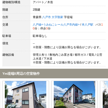
建物種別/構造
アパート／木造
階建
2階建
住所
青森県
八戸市
大字類家
字堤端
交通
八戸線<うみねこレール八戸市内線>
/
本八戸駅
バス
1
0
分：停歩
3
分
駐車場
駐車場なし
環境
--
※部屋・階数により設備が異なる場合がございます。
建物設備
管理人有り / 敷地内ごみ置き場 / 都市ガス / 電気 / 公営
上水道 / 下水道
※部屋・階数により設備が異なる場合がございます。
Ym堤端II周辺の空室物件