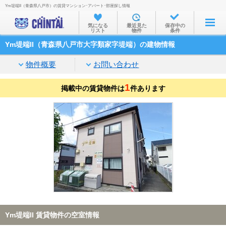
Ym堤端II（青森県八戸市）の賃貸マンション･アパート･部屋探し情報
お部屋を探す
気になる
最近見た
保存中の
リスト
物件
条件
沿線・駅から
Ym堤端II（青森県八戸市大字類家字堤端）の建物情報
住所から
物件概要
お問い合わせ
家賃相場から
1
掲載中の賃貸物件は
通勤通学時間から
件あります
物件特集から
不動産会社から
TOP
Ym堤端II 賃貸物件の空室情報