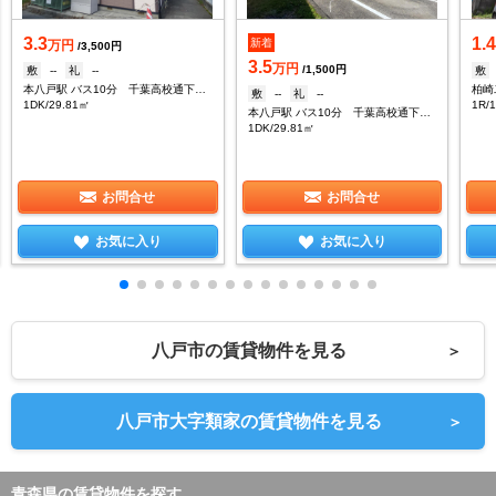
3.3
1.
新着
万円
/3,500円
3.5
万円
/1,500円
敷
--
礼
--
敷
本八戸駅 バス10分 千葉高校通下車：停歩3分
柏崎
敷
--
礼
--
1DK/29.81㎡
1R/
本八戸駅 バス10分 千葉高校通下車：停歩3分
1DK/29.81㎡
お問合せ
お問合せ
お気に入り
お気に入り
八戸市の賃貸物件を見る
＞
八戸市大字類家の賃貸物件を見る
＞
青森県の賃貸物件を探す