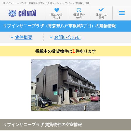
リブインサニープラザ（青森県八戸市）の賃貸マンション･アパート･部屋探し情報
お部屋を探す
気になる
最近見た
保存中の
リスト
物件
条件
沿線・駅から
リブインサニープラザ（青森県八戸市根城3丁目）の建物情報
住所から
物件概要
お問い合わせ
家賃相場から
1
掲載中の賃貸物件は
通勤通学時間から
件あります
物件特集から
不動産会社から
TOP
リブインサニープラザ 賃貸物件の空室情報