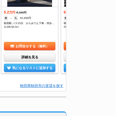
5.2
6
万円
万円
/5,000円
/5,000円
敷
--
礼
52,000円
敷
--
礼
60,000円
秋田駅 バス15分 からみでん下車：停歩1分
秋田駅 バス15分 泉東町下車：停歩2分
1LDK/34.9㎡
2K/29.84㎡
お問合せする（無料）
お問合せする（無料）
詳細を見る
詳細を見る
気になるリストに追加する
気になるリストに追加する
秋田県秋田市の賃貸を探す