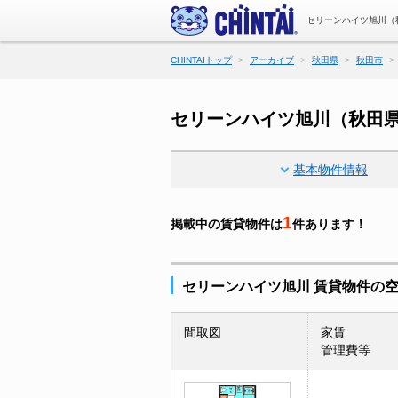
セリーンハイツ旭川（
CHINTAIトップ
アーカイブ
秋田県
秋田市
セリーンハイツ旭川（秋田
基本物件情報
1
掲載中の賃貸物件は
件あります！
セリーンハイツ旭川 賃貸物件の
間取図
家賃
管理費等