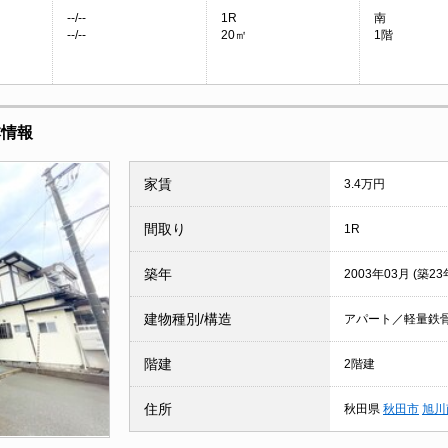
--/--
1R
南
--/--
20㎡
1階
本情報
家賃
3.4万円
間取り
1R
築年
2003年03月 (築23
建物種別/構造
アパート／軽量鉄
階建
2階建
住所
秋田県
秋田市
旭川