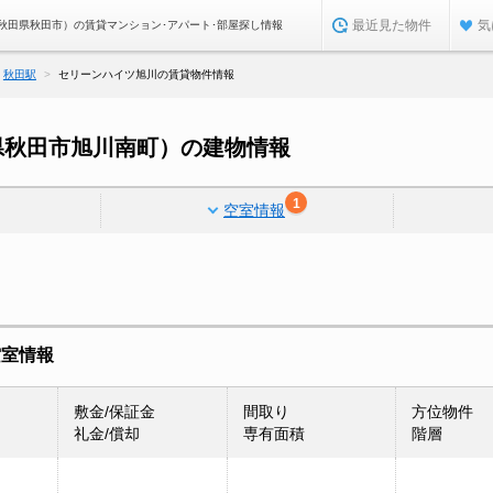
最近見た物件
気
秋田県秋田市）の賃貸マンション･アパート･部屋探し情報
秋田駅
セリーンハイツ旭川の賃貸物件情報
県秋田市旭川南町）の建物情報
1
空室情報
空室情報
敷金/保証金
間取り
方位物件
礼金/償却
専有面積
階層