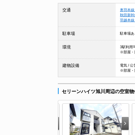
交通
奥羽本線
秋田新幹
羽越本線
駐車場
駐車場あ
環境
3駅利用可
※部屋・
建物設備
電気 / 
※部屋・
セリーンハイツ旭川周辺の空室物