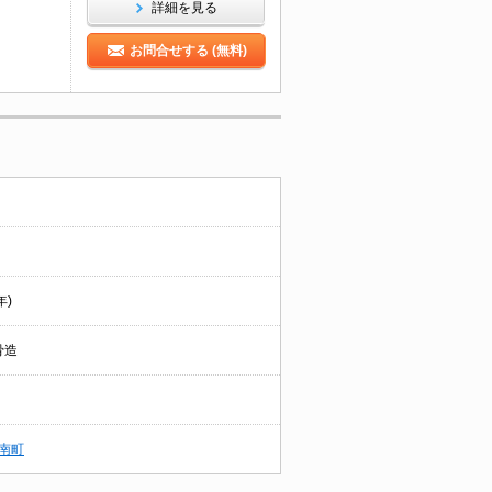
詳細を見る
お問合せする (無料)
年)
骨造
南町