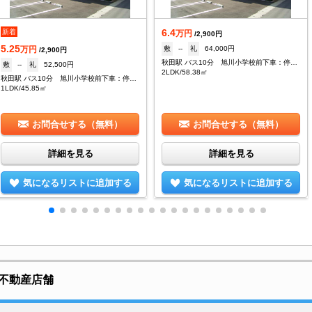
6.4
新着
万円
/2,900円
5.25
敷
--
礼
64,000円
万円
/2,900円
秋田駅 バス10分 旭川小学校前下車：停歩4分
敷
--
礼
52,500円
2LDK/58.38㎡
秋田駅 バス10分 旭川小学校前下車：停歩4分
1LDK/45.85㎡
お問合せする（無料）
お問合せする（無料）
詳細を見る
詳細を見る
気になるリストに追加する
気になるリストに追加する
不動産店舗