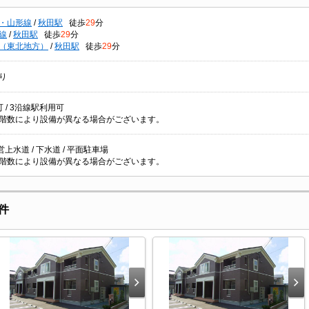
・山形線
/
秋田駅
徒歩
29
分
線
/
秋田駅
徒歩
29
分
（東北地方）
/
秋田駅
徒歩
29
分
り
 / 3沿線駅利用可
階数により設備が異なる場合がございます。
公営上水道 / 下水道 / 平面駐車場
階数により設備が異なる場合がございます。
件