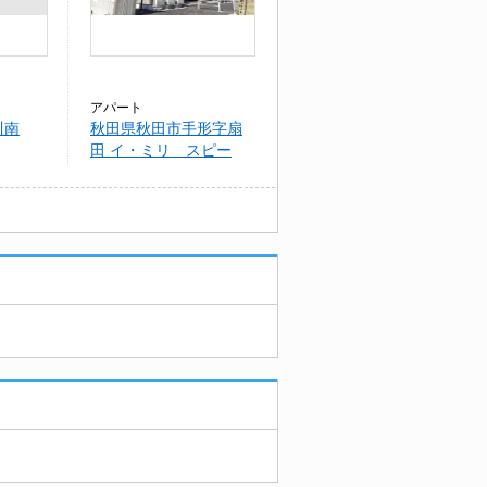
アパート
川南
秋田県秋田市手形字扇
田 イ・ミリ スピー
ド マスター