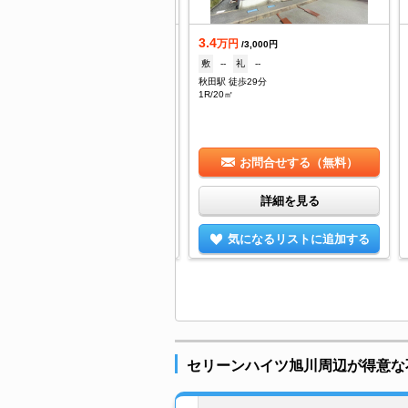
.6
3.4
万円
万円
/--
/3,000円
--
礼
--
敷
--
礼
--
田駅 徒歩25分
秋田駅 徒歩29分
/18.15㎡
1R/20㎡
お問合せする（無料）
お問合せする（無料）
詳細を見る
詳細を見る
気になるリストに追加する
気になるリストに追加する
セリーンハイツ旭川周辺が得意な