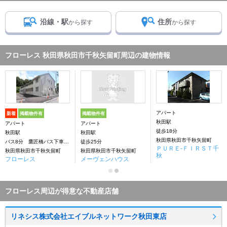
沿線・駅
住所
から探す
から探す
フローレス 秋田県秋田市千秋矢留町周辺の建物情報
アパート
新着
掲載物件有
掲載物件有
秋田駅
アパート
アパート
徒歩18分
秋田駅
秋田駅
秋田県秋田市千秋矢留町
バス8分 鷹匠橋バス下車：停歩2分
徒歩25分
ＰＵＲＥ-ＦＩＲＳＴ千
秋田県秋田市千秋矢留町
秋田県秋田市千秋矢留町
秋
フローレス
メーヴェンハウス
フローレス周辺が得意な不動産店舗
リネシス株式会社エイブルネットワーク秋田東店