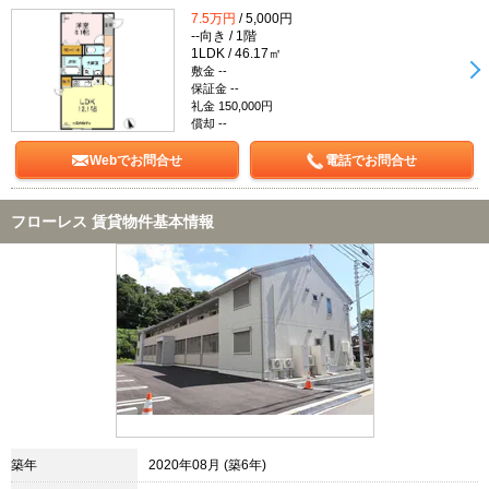
7.5万円
/ 5,000円
--向き / 1階
1LDK / 46.17㎡
敷金 --
保証金 --
礼金 150,000円
償却 --
Webでお問合せ
電話でお問合せ
フローレス 賃貸物件基本情報
築年
2020年08月 (築6年)