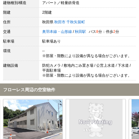
建物種別/構造
アパート／軽量鉄骨造
階建
2階建
住所
秋田県
秋田市
千秋矢留町
交通
奥羽本線・山形線
/
秋田駅
バス
8
分：停歩
2
分
駐車場
駐車場あり
環境
--
※部屋・階数により設備が異なる場合がございます。
建物設備
防犯カメラ / 敷地内ごみ置き場 / 公営上水道 / 下水道 /
平面駐車場
※部屋・階数により設備が異なる場合がございます。
フローレス周辺の空室物件