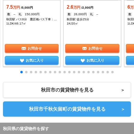
7.5
2.6
6
万円
万円
万
/5,000円
/2,000円
敷
--
礼
150,000円
敷
26,000円
礼
--
敷
秋田駅 バス8分 鷹匠橋バス下車：停歩2分
秋田駅 徒歩25分
1LDK/46.17㎡
1K/20㎡
1LD
お問合せ
お問合せ
お気に入り
お気に入り
秋田市の賃貸物件を見る
＞
秋田市千秋矢留町の賃貸物件を見る
＞
秋田県の賃貸物件を探す