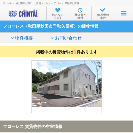
フローレス（秋田県秋田市）の賃貸マンション･アパート･部屋探し情報
お部屋を探す
気になる
最近見た
保存中の
リスト
物件
条件
沿線・駅から
フローレス（秋田県秋田市千秋矢留町）の建物情報
住所から
物件概要
お問い合わせ
家賃相場から
1
掲載中の賃貸物件は
通勤通学時間から
件あります
物件特集から
不動産会社から
TOP
フローレス 賃貸物件の空室情報