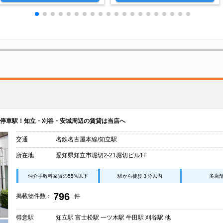
停車駅！知立・刈谷・安城周辺の賃貸は当店へ
交通
名鉄名古屋本線/知立駅
所在地
愛知県知立市堀切2-21堀切ビル1F
仲介手数料家賃の55%以下
駅から徒歩３分以内
多店
796
掲載物件数：
件
得意駅
知立駅 富士松駅 一ツ木駅 牛田駅 刈谷駅 他