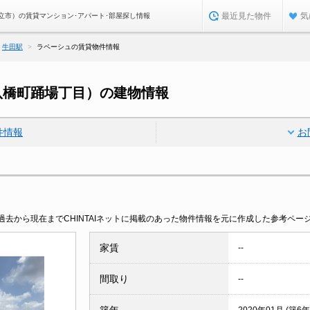
最近見た物件
気
立市）の賃貸マンション･アパート･部屋探し情報
牛田駅
ラペーシュの賃貸物件情報
八橋町踊場丁目）の建物情報
件情報
お
去から現在までCHINTAIネットに掲載のあった物件情報を元に作成した参考ペー
家賃
--
間取り
--