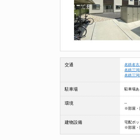
交通
名鉄名古
名鉄三河
名鉄三河
駐車場
駐車場あ
環境
--
※部屋・
建物設備
宅配ボック
※部屋・