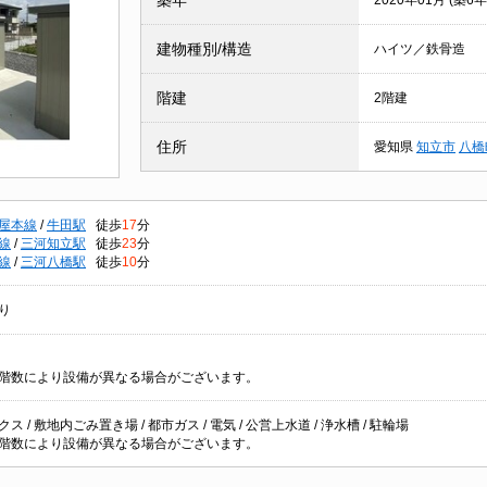
築年
2020年01月 (築6年
建物種別/構造
ハイツ／鉄骨造
階建
2階建
住所
愛知県
知立市
八橋
屋本線
/
牛田駅
徒歩
17
分
線
/
三河知立駅
徒歩
23
分
線
/
三河八橋駅
徒歩
10
分
り
階数により設備が異なる場合がございます。
ス / 敷地内ごみ置き場 / 都市ガス / 電気 / 公営上水道 / 浄水槽 / 駐輪場
階数により設備が異なる場合がございます。