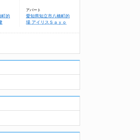
アパート
橋町的
愛知県知立市八橋町的
建
場 アイリスＳａｙｏ