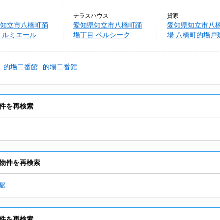
テラスハウス
貸家
知立市八橋町踊
愛知県知立市八橋町踊
愛知県知立市八
 ルミエール
場丁目 ペルシーク
場 八橋町的場戸
的場二番館
的場二番館
件を再検索
物件を再検索
駅
件を再検索