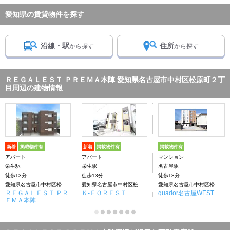
愛知県の賃貸物件を探す
沿線・駅
住所
から探す
から探す
ＲＥＧＡＬＥＳＴ ＰＲＥＭＡ本陣 愛知県名古屋市中村区松原町２丁
目周辺の建物情報
新着
掲載物件有
新着
掲載物件有
掲載物件有
アパート
アパート
マンション
栄生駅
栄生駅
名古屋駅
徒歩13分
徒歩13分
徒歩18分
愛知県名古屋市中村区松原町２丁目
愛知県名古屋市中村区松原町２丁目
愛知県名古屋市中村区松原町３丁目
ＲＥＧＡＬＥＳＴ ＰＲ
Ｋ‐ＦＯＲＥＳＴ
quador名古屋WEST
ＥＭＡ本陣