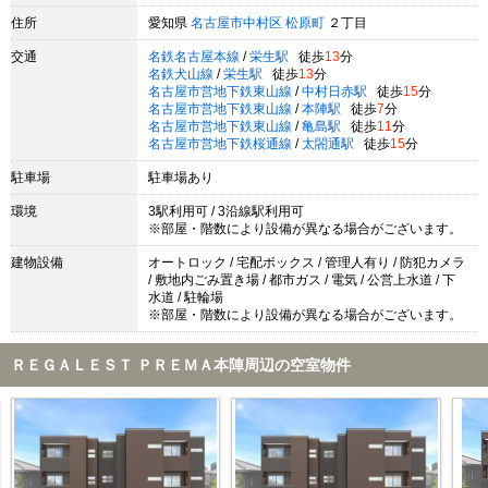
住所
愛知県
名古屋市中村区
松原町
２丁目
交通
名鉄名古屋本線
/
栄生駅
徒歩
13
分
名鉄犬山線
/
栄生駅
徒歩
13
分
名古屋市営地下鉄東山線
/
中村日赤駅
徒歩
15
分
名古屋市営地下鉄東山線
/
本陣駅
徒歩
7
分
名古屋市営地下鉄東山線
/
亀島駅
徒歩
11
分
名古屋市営地下鉄桜通線
/
太閤通駅
徒歩
15
分
駐車場
駐車場あり
環境
3駅利用可 / 3沿線駅利用可
※部屋・階数により設備が異なる場合がございます。
建物設備
オートロック / 宅配ボックス / 管理人有り / 防犯カメラ
/ 敷地内ごみ置き場 / 都市ガス / 電気 / 公営上水道 / 下
水道 / 駐輪場
※部屋・階数により設備が異なる場合がございます。
ＲＥＧＡＬＥＳＴ ＰＲＥＭＡ本陣周辺の空室物件