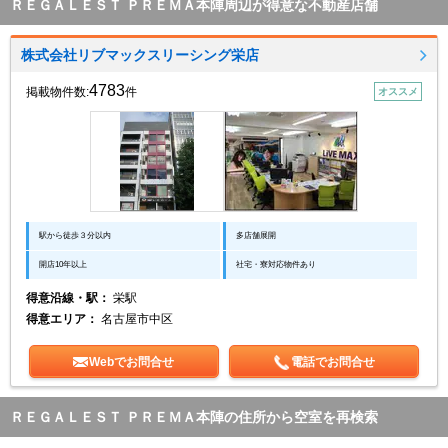
ＲＥＧＡＬＥＳＴ ＰＲＥＭＡ本陣周辺が得意な不動産店舗
株式会社リブマックスリーシング栄店
4783
掲載物件数:
件
オススメ
駅から徒歩３分以内
多店舗展開
開店10年以上
社宅・寮対応物件あり
得意沿線・駅：
栄駅
得意エリア：
名古屋市中区
Webでお問合せ
電話でお問合せ
ＲＥＧＡＬＥＳＴ ＰＲＥＭＡ本陣の住所から空室を再検索