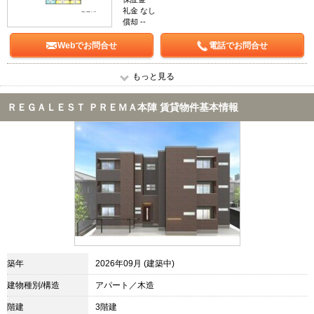
礼金 なし
償却 --
Webでお問合せ
電話でお問合せ
もっと見る
ＲＥＧＡＬＥＳＴ ＰＲＥＭＡ本陣 賃貸物件基本情報
築年
2026年09月 (建築中)
建物種別/構造
アパート／木造
階建
3階建