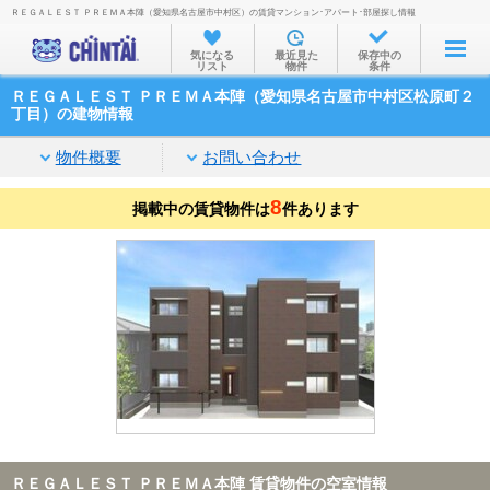
ＲＥＧＡＬＥＳＴ ＰＲＥＭＡ本陣（愛知県名古屋市中村区）の賃貸マンション･アパート･部屋探し情報
お部屋を探す
気になる
最近見た
保存中の
リスト
物件
条件
沿線・駅から
ＲＥＧＡＬＥＳＴ ＰＲＥＭＡ本陣（愛知県名古屋市中村区松原町２
住所から
丁目）の建物情報
家賃相場から
物件概要
お問い合わせ
通勤通学時間から
8
掲載中の賃貸物件は
件あります
物件特集から
不動産会社から
TOP
ＲＥＧＡＬＥＳＴ ＰＲＥＭＡ本陣 賃貸物件の空室情報