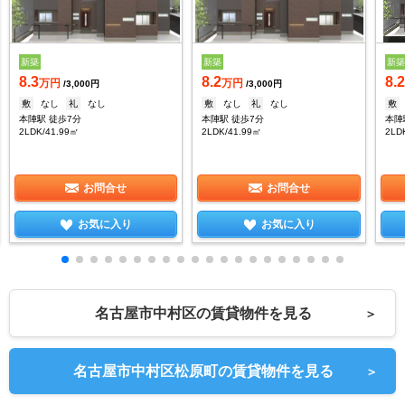
新築
新築
新
8.3
8.2
8.
万円
万円
/3,000円
/3,000円
敷
なし
礼
なし
敷
なし
礼
なし
敷
本陣駅 徒歩7分
本陣駅 徒歩7分
本陣
2LDK/41.99㎡
2LDK/41.99㎡
2LD
お問合せ
お問合せ
お気に入り
お気に入り
名古屋市中村区の賃貸物件を見る
＞
名古屋市中村区松原町の賃貸物件を見る
＞