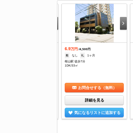
.8
6.9
万円
万円
/2,000円
/4,500円
7.6万
礼
--
敷
なし
礼
1ヶ月
山駅 徒歩9分
桜山駅 徒歩7分
/22㎡
1DK/33㎡
お問合せする（無料）
お問合せする（無料）
詳細を見る
詳細を見る
気になるリストに追加する
気になるリストに追加する