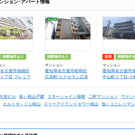
ンション･アパート情報
掲載物件あり
掲載物件あり
新着
掲載物件
ョン
マンション
マンション
名古屋市瑞穂区
愛知県名古屋市昭和区
愛知県名古屋市
１丁目 プレミア
広見町 エクセラン広見
中山町１丁目 小
桜山
大栄ビル
仮）桜山戸建
スターシャイン瑞穂
二村マンション
ヴァン
エルミタ－ジュ桜山
スリーアイランドタワー桜山
仮）ユニレジデ