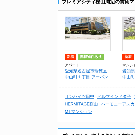
プレミアシティ桜山周辺の賃貸マ
新着
掲載物件あり
新着
アパート
マンシ
愛知県名古屋市瑞穂区
愛知県
中山町１丁目 アーバン
中山町
ライフ桜山
シティ
サンハイツ田中
ベルマインド滝子
HERMITAGE桜山
ハーモニーアスカ
MTマンション