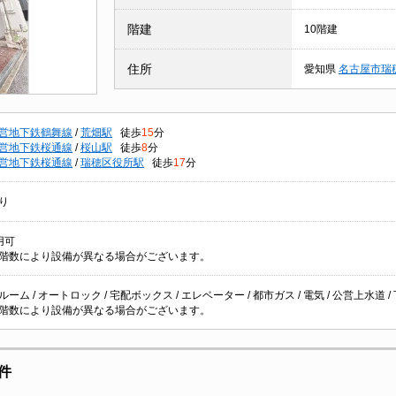
階建
10階建
住所
愛知県
名古屋市瑞
営地下鉄鶴舞線
/
荒畑駅
徒歩
15
分
営地下鉄桜通線
/
桜山駅
徒歩
8
分
営地下鉄桜通線
/
瑞穂区役所駅
徒歩
17
分
り
用可
階数により設備が異なる場合がございます。
ーム / オートロック / 宅配ボックス / エレベーター / 都市ガス / 電気 / 公営上水道 / 
階数により設備が異なる場合がございます。
件