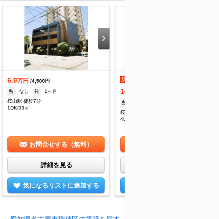
6.9
新着
定借
万円
/4,500円
14
敷
なし
礼
1ヶ月
万円
/--
桜山駅 徒歩7分
敷
2ヶ月
礼
1ヶ月
1DK/33㎡
桜山駅 徒歩8分
4LDK/86.39㎡
お問合せする（無料）
お問合せする（無料）
詳細を見る
詳細を見る
気になるリストに追加する
気になるリストに追加する