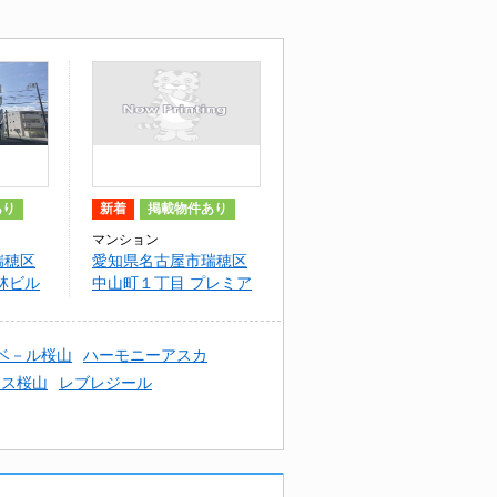
あり
新着
掲載物件あり
マンション
瑞穂区
愛知県名古屋市瑞穂区
林ビル
中山町１丁目 プレミア
シティ桜山
ベ－ル桜山
ハーモニーアスカ
ンス桜山
レブレジール