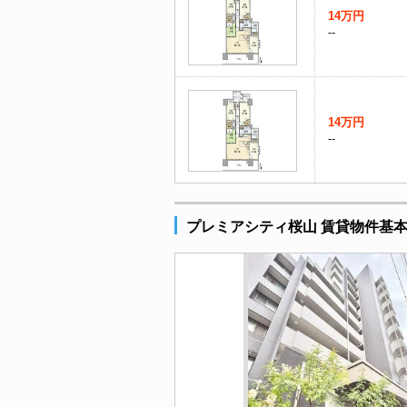
14万円
--
14万円
--
プレミアシティ桜山 賃貸物件基