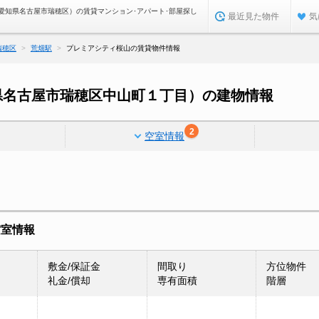
愛知県名古屋市瑞穂区）の賃貸マンション･アパート･部屋探し
最近見た物件
気
瑞穂区
荒畑駅
プレミアシティ桜山の賃貸物件情報
県名古屋市瑞穂区中山町１丁目）の建物情報
2
空室情報
空室情報
敷金/保証金
間取り
方位物件
礼金/償却
専有面積
階層