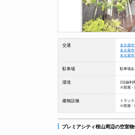
交通
名古屋市
名古屋市
名古屋市
駐車場
駐車場あ
環境
2沿線利
※部屋・
建物設備
トランクル
※部屋・
プレミアシティ桜山周辺の空室物