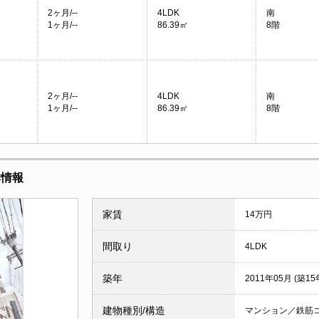
2ヶ月/--
4LDK
南
1ヶ月/--
86.39㎡
8階
2ヶ月/--
4LDK
南
1ヶ月/--
86.39㎡
8階
本情報
家賃
14万円
間取り
4LDK
築年
2011年05月 (築15
建物種別/構造
マンション／鉄筋