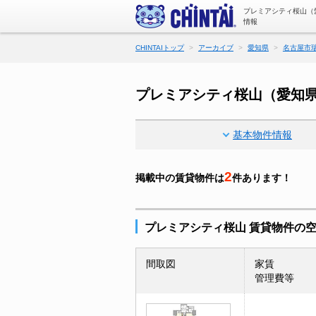
プレミアシティ桜山（
情報
CHINTAIトップ
アーカイブ
愛知県
名古屋市
プレミアシティ桜山（愛知
基本物件情報
2
掲載中の賃貸物件は
件あります！
プレミアシティ桜山 賃貸物件の
間取図
家賃
管理費等