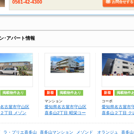
0561-42-4300
お問合せする
ン･アパート情報
掲載物件あり
新着
掲載物件あり
新着
掲載物件
マンション
コーポ
名古屋市守山区
愛知県名古屋市守山区
愛知県名古屋市
２丁目 メゾン
喜多山2丁目 昭栄コー
喜多山２丁目 ク
ランジュ
ポラス
ル・シャンブル
下
ラ・ブリエ喜多山
喜多山マンション
メゾンド オランジュ
喜多山