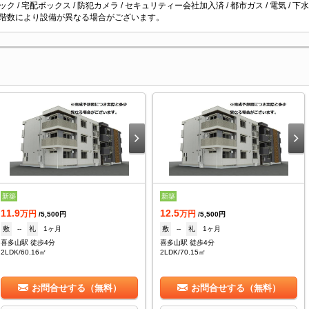
ク / 宅配ボックス / 防犯カメラ / セキュリティー会社加入済 / 都市ガス / 電気 / 下水
階数により設備が異なる場合がございます。
新築
新築
11.9
12.5
万円
万円
/5,500円
/5,500円
敷
--
礼
1ヶ月
敷
--
礼
1ヶ月
喜多山駅 徒歩4分
喜多山駅 徒歩4分
2LDK/60.16㎡
2LDK/70.15㎡
お問合せする（無料）
お問合せする（無料）