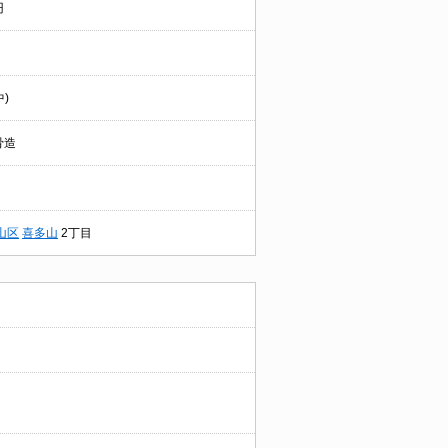
円
中)
骨造
山区
喜多山
2丁目