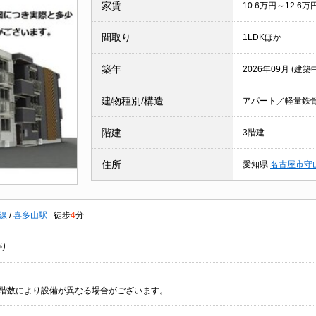
家賃
10.6万円～12.6万
間取り
1LDKほか
築年
2026年09月 (建築
建物種別/構造
アパート／軽量鉄
階建
3階建
住所
愛知県
名古屋市守
線
/
喜多山駅
徒歩
4
分
り
階数により設備が異なる場合がございます。