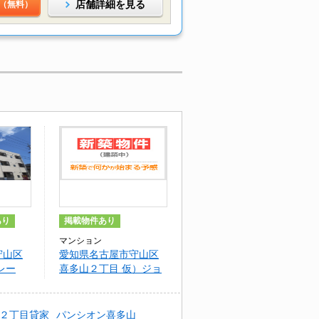
店舗詳細を見る
（無料）
あり
掲載物件あり
マンション
守山区
愛知県名古屋市守山区
レー
喜多山２丁目 仮）ジョ
Ⅱ
イハイツ
２丁目貸家
パンシオン喜多山