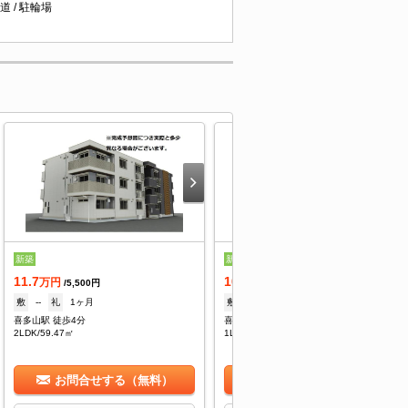
道 / 駐輪場
新築
新築
11.7
10.7
万円
万円
/5,500円
/5,500円
敷
--
礼
1ヶ月
敷
--
礼
1ヶ月
喜多山駅 徒歩4分
喜多山駅 徒歩4分
2LDK/59.47㎡
1LDK/52.79㎡
お問合せする（無料）
お問合せする（無料）