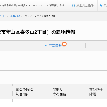
最近見た物件
気
名古屋市守山区）の賃貸マンション･アパート･部屋探し情報
守山区
喜多山駅
ジョイハイツの賃貸物件情報
市守山区喜多山2丁目）の建物情報
10
空室情報
報
敷金/保証金
間取り
方位物件
礼金/償却
専有面積
階層