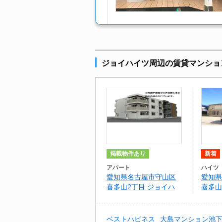
ジョイハイツ周辺の賃貸マンショ
掲載物件あり
新着
アパート
ハイツ
愛知県名古屋市守山区
愛知県
喜多山2丁目 ジョイハ
喜多山
イツ
ド オ
ベストハピネス
大島マンション池