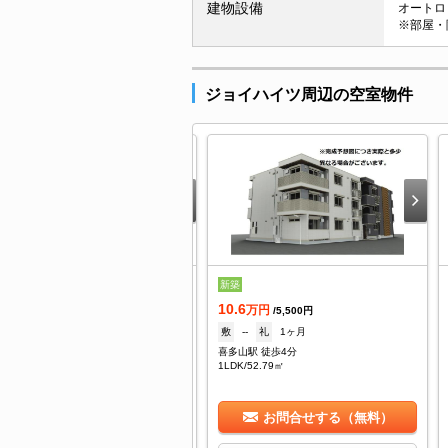
建物設備
オートロッ
※部屋・
ジョイハイツ周辺の空室物件
築
新築
0.7
10.6
万円
万円
/5,500円
/5,500円
--
礼
10.7万
敷
--
礼
1ヶ月
多山駅 徒歩4分
喜多山駅 徒歩4分
DK/52.79㎡
1LDK/52.79㎡
お問合せする（無料）
お問合せする（無料）