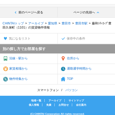
前のページへ戻る
ページの先頭へ
CHINTAIトップ
アーカイブ
愛知県
豊田市
豊田市駅
藤和ｼﾃｨｺ-ﾌﾟ豊
田久保町（1101）の賃貸物件情報
気になるリスト
保存中の条件
別の探し方でお部屋を探す
沿線・駅から
住所から
家賃相場から
通勤通学時間から
物件特集から
TOP
スマートフォン
パソコン
地域一覧
アーカイブ
サイトマップ
個人情報
免責
お問合せ
会社案内
(C) CHINTAI Corporation All rights reserved.