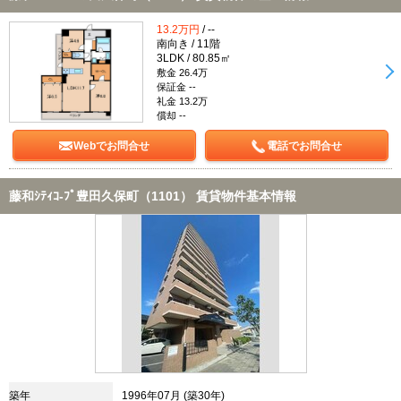
13.2万円
/ --
南向き / 11階
3LDK / 80.85㎡
敷金 26.4万
保証金 --
礼金 13.2万
償却 --
Webでお問合せ
電話でお問合せ
藤和ｼﾃｨｺ-ﾌﾟ豊田久保町（1101） 賃貸物件基本情報
築年
1996年07月 (築30年)