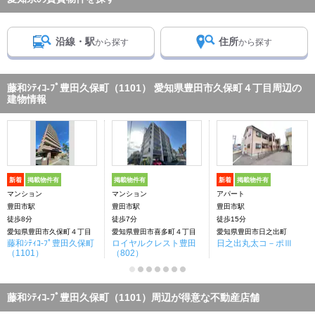
沿線・駅
住所
から探す
から探す
藤和ｼﾃｨｺ-ﾌﾟ豊田久保町（1101） 愛知県豊田市久保町４丁目周辺の
建物情報
新着
掲載物件有
掲載物件有
新着
掲載物件有
マンション
マンション
アパート
豊田市駅
豊田市駅
豊田市駅
徒歩8分
徒歩7分
徒歩15分
愛知県豊田市久保町４丁目
愛知県豊田市喜多町４丁目
愛知県豊田市日之出町
藤和ｼﾃｨｺ-ﾌﾟ豊田久保町
ロイヤルクレスト豊田
日之出丸太コ－ポⅢ
（1101）
（802）
藤和ｼﾃｨｺ-ﾌﾟ豊田久保町（1101）周辺が得意な不動産店舗