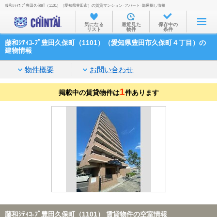
藤和ｼﾃｨｺ-ﾌﾟ豊田久保町（1101）（愛知県豊田市）の賃貸マンション･アパート･部屋探し情報
お部屋を探す
気になる
最近見た
保存中の
リスト
物件
条件
沿線・駅から
藤和ｼﾃｨｺ-ﾌﾟ豊田久保町（1101）（愛知県豊田市久保町４丁目）の
住所から
建物情報
家賃相場から
物件概要
お問い合わせ
通勤通学時間から
1
掲載中の賃貸物件は
件あります
物件特集から
不動産会社から
TOP
藤和ｼﾃｨｺ-ﾌﾟ豊田久保町（1101） 賃貸物件の空室情報