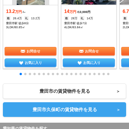
13.2
14
6.
万円
万円
/--
/13,000円
敷
26.4万
礼
13.2万
敷
28万
礼
14万
敷
豊田市駅 徒歩8分
豊田市駅 徒歩7分
豊田
3LDK/80.85㎡
4LDK/83.84㎡
2LD
お問合せ
お問合せ
お気に入り
お気に入り
豊田市の賃貸物件を見る
＞
豊田市久保町の賃貸物件を見る
＞
愛知県の賃貸物件を探す