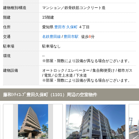
建物種別/構造
マンション／鉄骨鉄筋コンクリート造
階建
15階建
住所
愛知県
豊田市
久保町
４丁目
交通
名鉄豊田線
/
豊田市駅
徒歩
8
分
駐車場
駐車場なし
環境
--
※部屋・階数により設備が異なる場合がございます。
建物設備
オートロック / エレベーター / 集合郵便受け / 都市ガス
/ 電気 / 公営上水道 / 下水道
※部屋・階数により設備が異なる場合がございます。
藤和ｼﾃｨｺ-ﾌﾟ豊田久保町（1101）周辺の空室物件