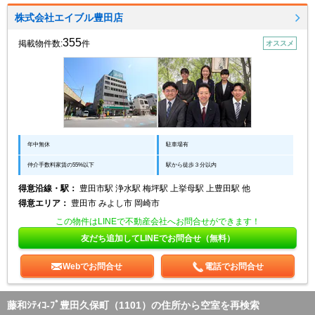
株式会社エイブル豊田店
355
掲載物件数:
件
オススメ
年中無休
駐車場有
仲介手数料家賃の55%以下
駅から徒歩３分以内
得意沿線・駅：
豊田市駅 浄水駅 梅坪駅 上挙母駅 上豊田駅 他
得意エリア：
豊田市 みよし市 岡崎市
この物件はLINEで不動産会社へお問合せができます！
友だち追加してLINEでお問合せ（無料）
Webでお問合せ
電話でお問合せ
藤和ｼﾃｨｺ-ﾌﾟ豊田久保町（1101）の住所から空室を再検索