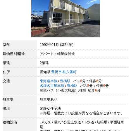
築年
1992年01月 (築34年)
建物種別/構造
アパート／軽量鉄骨造
階建
2階建
住所
愛知県
豊橋市
柱六番町
交通
東海道本線
/
豊橋駅
バス
8
分：停歩
6
分
名鉄名古屋本線
/
豊橋駅
バス
8
分：停歩
6
分
豊鉄バス（小浜大崎線）/柱町 徒歩
6
分
駐車場
駐車場あり
環境
閑静な住宅地
※部屋・階数により設備が異なる場合がございます。
建物設備
LPガス / 電気 / 公営上水道 / 下水道 / 駐輪場 / 平面駐車
場