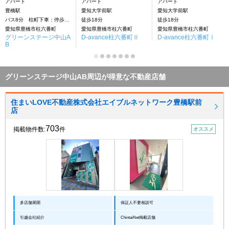
アパート
アパート
アパート
豊橋駅
愛知大学前駅
愛知大学前駅
バス8分 柱町下車：停歩6分
徒歩18分
徒歩18分
愛知県豊橋市柱六番町
愛知県豊橋市柱六番町
愛知県豊橋市柱六番町
グリーンステージ中山A
D-avance柱六番町Ⅱ
D-avance柱六番町Ⅰ
B
グリーンステージ中山AB周辺が得意な不動産店舗
住まいLOVE不動産株式会社エイブルネットワーク豊橋駅前
店
703
掲載物件数:
件
オススメ
多店舗展開
保証人不要相談可
引越会社紹介
ChintaiNet掲載店舗