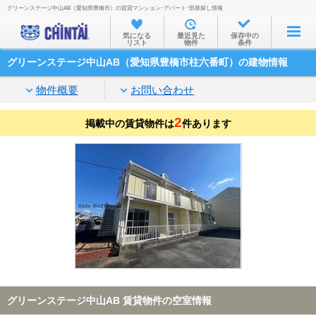
グリーンステージ中山AB（愛知県豊橋市）の賃貸マンション･アパート･部屋探し情報
お部屋を探す
気になる
最近見た
保存中の
リスト
物件
条件
沿線・駅から
グリーンステージ中山AB（愛知県豊橋市柱六番町）の建物情報
住所から
物件概要
お問い合わせ
家賃相場から
2
掲載中の賃貸物件は
通勤通学時間から
件あります
物件特集から
不動産会社から
TOP
グリーンステージ中山AB 賃貸物件の空室情報