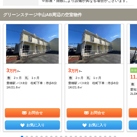
※部屋・階数により設備が異なる場合がございます。
グリーンステージ中山AB周辺の空室物件
3
3
新
万円
万円
/--
/--
11
敷
2ヶ月
礼
1ヶ月
敷
2ヶ月
礼
1ヶ月
豊橋駅 バス8分 柱町下車：停歩6分
豊橋駅 バス8分 柱町下車：停歩6分
敷
1K/21.6㎡
1K/21.6㎡
愛知
2LD
お問合せ
お問合せ
お気に入り
お気に入り