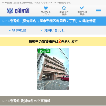
LIFE壱番館（愛知県名古屋市千種区）の賃貸マンション･アパート･部屋探し情報
お部屋を探す
気になる
最近見た
保存中の
リスト
物件
条件
沿線・駅から
LIFE壱番館（愛知県名古屋市千種区春岡通７丁目）の建物情報
住所から
物件概要
お問い合わせ
家賃相場から
2
掲載中の賃貸物件は
通勤通学時間から
件あります
物件特集から
不動産会社から
TOP
LIFE壱番館 賃貸物件の空室情報