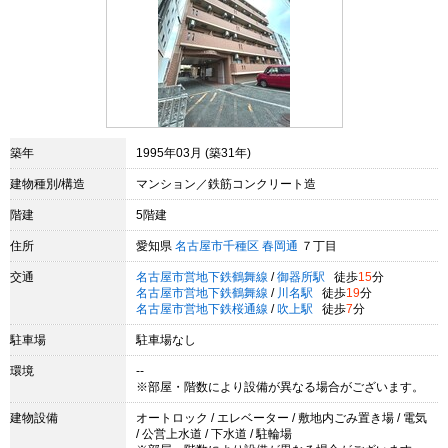
築年
1995年03月 (築31年)
建物種別/構造
マンション／鉄筋コンクリート造
階建
5階建
住所
愛知県
名古屋市千種区
春岡通
７丁目
交通
名古屋市営地下鉄鶴舞線
/
御器所駅
徒歩
15
分
名古屋市営地下鉄鶴舞線
/
川名駅
徒歩
19
分
名古屋市営地下鉄桜通線
/
吹上駅
徒歩
7
分
駐車場
駐車場なし
環境
--
※部屋・階数により設備が異なる場合がございます。
建物設備
オートロック / エレベーター / 敷地内ごみ置き場 / 電気
/ 公営上水道 / 下水道 / 駐輪場