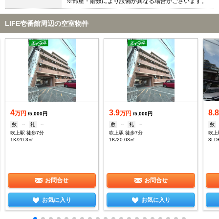
※部屋・階数により設備が異なる場合がございます。
LIFE壱番館周辺の空室物件
4
3.9
8.
万円
万円
/5,000円
/5,000円
敷
--
礼
--
敷
--
礼
--
敷
吹上駅 徒歩7分
吹上駅 徒歩7分
吹上
1K/20.3㎡
1K/20.03㎡
3LD
お問合せ
お問合せ
お気に入り
お気に入り