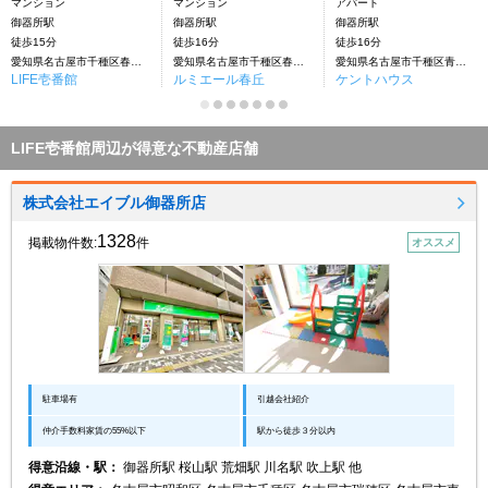
マンション
マンション
アパート
御器所駅
御器所駅
御器所駅
徒歩15分
徒歩16分
徒歩16分
愛知県名古屋市千種区春岡通７丁目
愛知県名古屋市千種区春岡通
愛知県名古屋市千種区青柳町７丁目
LIFE壱番館
ルミエール春丘
ケントハウス
LIFE壱番館周辺が得意な不動産店舗
株式会社エイブル御器所店
1328
掲載物件数:
件
オススメ
駐車場有
引越会社紹介
仲介手数料家賃の55%以下
駅から徒歩３分以内
得意沿線・駅：
御器所駅 桜山駅 荒畑駅 川名駅 吹上駅 他