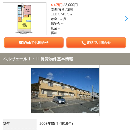
4.4万円
/ 3,000円
南西向き / 2階
1LDK / 45.5㎡
敷金 1ヶ月
保証金 --
礼金 --
償却 --
Webでお問合せ
電話でお問合せ
ベルヴェールⅠ・Ⅱ 賃貸物件基本情報
築年
2007年05月 (築19年)