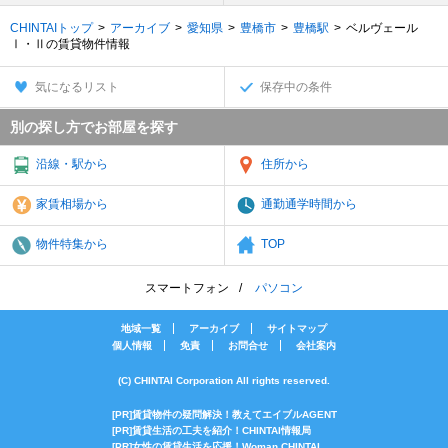
CHINTAIトップ
アーカイブ
愛知県
豊橋市
豊橋駅
ベルヴェール
Ⅰ・Ⅱの賃貸物件情報
気になるリスト
保存中の条件
別の探し方でお部屋を探す
沿線・駅から
住所から
家賃相場から
通勤通学時間から
物件特集から
TOP
スマートフォン
パソコン
地域一覧
アーカイブ
サイトマップ
個人情報
免責
お問合せ
会社案内
(C) CHINTAI Corporation All rights reserved.
[PR]賃貸物件の疑問解決！教えてエイブルAGENT
[PR]賃貸生活の工夫を紹介！CHINTAI情報局
[PR]女性の賃貸生活を応援！Woman.CHINTAI