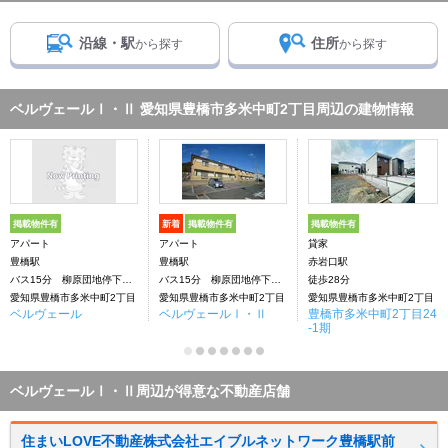
沿線・駅
住所
から探す
から探す
ベルヴェールⅠ・Ⅱ 愛知県豊橋市多米中町2丁目周辺の建物情報
掲載物件有
新着
掲載物件有
掲載物件有
アパート
アパート
貸家
豊橋駅
豊橋駅
赤岩口駅
バス15分 柳原団地停下車：停歩1分
バス15分 柳原団地停下車：停歩1分
徒歩28分
愛知県豊橋市多米中町2丁目
愛知県豊橋市多米中町2丁目
愛知県豊橋市多米中町2丁目
ベルヴェール
ベルヴェールⅠ・Ⅱ
豊橋市多米中町2丁目24
-1期
ベルヴェールⅠ・Ⅱ周辺が得意な不動産店舗
住まいLOVE不動産株式会社エイブルネットワーク豊橋駅前