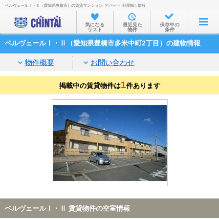
ベルヴェールⅠ・Ⅱ（愛知県豊橋市）の賃貸マンション･アパート･部屋探し情報
お部屋を探す
気になる
最近見た
保存中の
リスト
物件
条件
沿線・駅から
ベルヴェールⅠ・Ⅱ（愛知県豊橋市多米中町2丁目）の建物情報
住所から
物件概要
お問い合わせ
家賃相場から
1
掲載中の賃貸物件は
通勤通学時間から
件あります
物件特集から
不動産会社から
TOP
ベルヴェールⅠ・Ⅱ 賃貸物件の空室情報