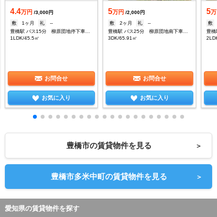
4.4
5
5
万円
万円
万
/3,000円
/2,000円
敷
1ヶ月
礼
--
敷
2ヶ月
礼
--
敷
豊橋駅 バス15分 柳原団地停下車：停歩1分
豊橋駅 バス25分 柳原団地南下車：停歩1分
1LDK/45.5㎡
3DK/65.91㎡
2LD
お問合せ
お問合せ
お気に入り
お気に入り
豊橋市の賃貸物件を見る
＞
豊橋市多米中町の賃貸物件を見る
＞
愛知県の賃貸物件を探す