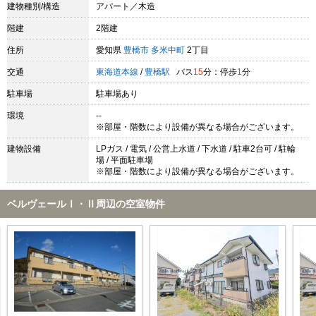
建物種別/構造
アパート／木造
階建
2階建
住所
愛知県
豊橋市
多米中町
2丁目
交通
東海道本線
/
豊橋駅
バス
15
分：停歩
1
分
駐車場
駐車場あり
環境
--
※部屋・階数により設備が異なる場合がございます。
建物設備
LPガス / 電気 / 公営上水道 / 下水道 / 駐車2台可 / 駐輪
場 / 平面駐車場
※部屋・階数により設備が異なる場合がございます。
ベルヴェールⅠ・Ⅱ周辺の空室物件