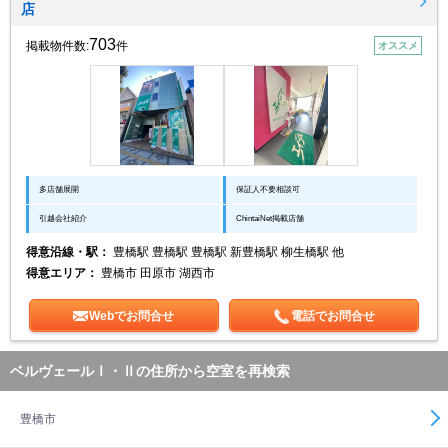
店
703
掲載物件数:
件
オススメ
多店舗展開
保証人不要相談可
引越会社紹介
ChintaiNet掲載店舗
得意沿線・駅：
豊橋駅 豊橋駅 豊橋駅 新豊橋駅 柳生橋駅 他
得意エリア：
豊橋市 田原市 湖西市
Webでお問合せ
電話でお問合せ
ベルヴェールⅠ・Ⅱの住所から空室を再検索
豊橋市