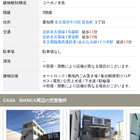
建物種別/構造
コーポ／木造
階建
3階建
住所
愛知県
名古屋市中川区
長良町
３丁目
交通
近鉄名古屋線
/
烏森駅
徒歩
11
分
近鉄名古屋線
/
黄金駅
徒歩
19
分
名古屋臨海高速鉄道<あおなみ線>
/
小本駅
徒歩
14
分
駐車場
駐車場なし
環境
--
※部屋・階数により設備が異なる場合がございます。
建物設備
オートロック / 敷地内ごみ置き場 / 集合郵便受け / LP
ガス / 電気 / 公営上水道 / 下水道 / 駐輪場
※部屋・階数により設備が異なる場合がございます。
CASA BIANCA周辺の空室物件