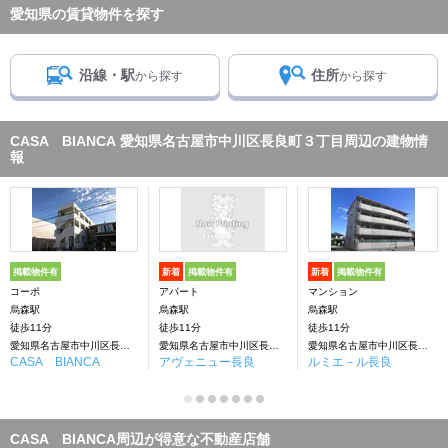
愛知県の賃貸物件を探す
沿線・駅
住所
から探す
から探す
CASA BIANCA 愛知県名古屋市中川区長良町３丁目周辺の建物情
報
掲載物件有
新着
掲載物件有
新着
掲載物件有
コーポ
アパート
マンション
烏森駅
烏森駅
烏森駅
徒歩11分
徒歩11分
徒歩11分
愛知県名古屋市中川区長良町３丁目
愛知県名古屋市中川区長良町３丁目
愛知県名古屋市中川区長良町３丁目
CASA BIANCA
アヴェニュー長良
ルミエ－ル長良
CASA BIANCA周辺が得意な不動産店舗