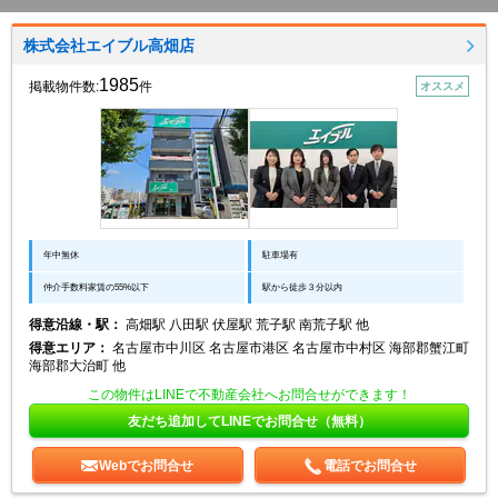
株式会社エイブル高畑店
1985
掲載物件数:
件
オススメ
年中無休
駐車場有
仲介手数料家賃の55%以下
駅から徒歩３分以内
得意沿線・駅：
高畑駅 八田駅 伏屋駅 荒子駅 南荒子駅 他
得意エリア：
名古屋市中川区 名古屋市港区 名古屋市中村区 海部郡蟹江町
海部郡大治町 他
この物件はLINEで不動産会社へお問合せができます！
友だち追加してLINEでお問合せ（無料）
Webでお問合せ
電話でお問合せ