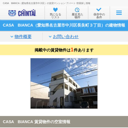
CASA BIANCA（愛知県名古屋市中川区）の賃貸マンション･アパート･部屋探し情報
お部屋を探す
気になる
最近見た
保存中の
リスト
物件
条件
沿線・駅から
CASA BIANCA（愛知県名古屋市中川区長良町３丁目）の建物情報
住所から
物件概要
お問い合わせ
家賃相場から
1
掲載中の賃貸物件は
通勤通学時間から
件あります
物件特集から
不動産会社から
TOP
CASA BIANCA 賃貸物件の空室情報