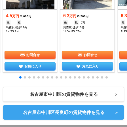
4.5
6.3
6.
万円
万円
/4,000円
/3,500円
敷
--
礼
--
敷
--
礼
9万
敷
烏森駅 徒歩11分
烏森駅 徒歩10分
烏森
1K/25.9㎡
1LDK/45.07㎡
1LD
お問合せ
お問合せ
お気に入り
お気に入り
名古屋市中川区の賃貸物件を見る
＞
名古屋市中川区長良町の賃貸物件を見る
＞